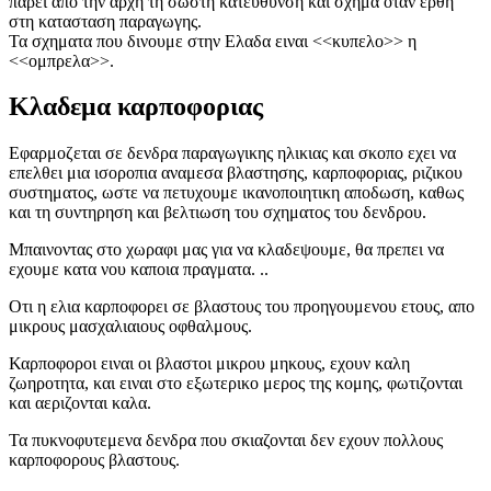
παρει απο την αρχη τη σωστη κατευθυνση και σχημα οταν ερθη
στη κατασταση παραγωγης.
Τα σχηματα που δινουμε στην Ελαδα ειναι <<κυπελο>> η
<<ομπρελα>>.
Κλαδεμα καρποφοριας
Εφαρμοζεται σε δενδρα παραγωγικης ηλικιας και σκοπο εχει να
επελθει μια ισοροπια αναμεσα βλαστησης, καρποφοριας, ριζικου
συστηματος, ωστε να πετυχουμε ικανοποιητικη αποδωση, καθως
και τη συντηρηση και βελτιωση του σχηματος του δενδρου.
Μπαινοντας στο χωραφι μας για να κλαδεψουμε, θα πρεπει να
εχουμε κατα νου καποια πραγματα. ..
Οτι η ελια καρποφορει σε βλαστους του προηγουμενου ετους, απο
μικρους μασχαλιαιους οφθαλμους.
Καρποφοροι ειναι οι βλαστοι μικρου μηκους, εχουν καλη
ζωηροτητα, και ειναι στο εξωτερικο μερος της κομης, φωτιζονται
και αεριζονται καλα.
Τα πυκνοφυτεμενα δενδρα που σκιαζονται δεν εχουν πολλους
καρποφορους βλαστους.