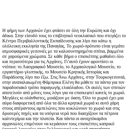
Η φήμη των Αρχανών έχει φτάσει σε όλη την Ευρώπη και όχι
άδικα. Στην είσοδό τους το επιβλητικό νεοκλασικό που στεγάζει το
Κέντρο Περιβαλλοντικής Εκπαίδευσης και λίγο πιο κάτω η
ολόλευκη εκκλησία της Παναγίας. Το χωριό-πρότυπο είναι γεμάτο
ατμοσφαιρικές γειτονιές με τα καλοσυντηρημένα σπίτια, βαμμένα
σε χαρούμενα χρώματα. Σε κάθε βήμα ο επισκέπτης μαθαίνει όλο
και περισσότερα για τις Αρχάνες. Γι’αυτό έχουν φροντίσει οι
ντόπιοι: το Λαογραφικό Μουσείο, το Αρχαιολογικό Μουσείο, το
εργαστήριο γλυπτικής, το Μουσείο Κρητικής Ιστορίας και
Παράδοσης λίγο πιο έξω. Στις Άνω Αρχάνες, στην Τουρκογειτονιά,
στην αναπαλαιωμένη Φάμπρικα Ελένη θα μάθετε τα πάντα για τον
παραδοσιακό τρόπο παραγωγής ελαιόλαδου. Οι αυλές των σπιτιών
αποτελούν από μόνες τους λόγο για να επισκεφτεί κανείς το χωριό.
Μεγάλες κι ολάνθιστες, μοιάζουν με όαση. Όλο το χωριό έχει μια
αύρα διαφορετική από όλα τα άλλα κρητικά χωριά κι αυτό χάρη
στους απέραντους αμπελώνες που κυκλώνουν το χωριό και στις
δροσερές πηγές και τα υπόγεια νερά που διασχίζουν τα πέτρινα
καλντερίμια και την πλατεία. Και πάντα οι ανοιχτόκαρδοι
αρχανιώτες επιμένουν να κεράσουν τους επισκέπτες καπρικό
(χοιρινό-λουκούμι στον ξυλόφουρνο) και μετά απαραίτητα