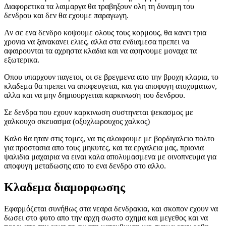
Διαφορετικα τα λαιμαργα θα τραβηξουν ολη τη δυναμη του
δενδρου και δεν θα εχουμε παραγωγη.
Αν σε ενα δενδρο κοψουμε ολους τους κορμους, θα κανει τρια
χρονια να ξανακανει ελιες, αλλα στα ενδιαμεσα πρεπει να
αφαιρουνται τα αχρηστα κλαδια και να αφηνουμε μοναχα τα
εξωτερικα.
Οπου υπαρχουν παγετοι, οι σε βρεγμενα απο την βροχη κλαρια, το
κλαδεμα θα πρεπει να αποφευγεται, και για αποφυγη ατυχυματων,
αλλα και να μην δημιουργειται καρκινωση του δενδρου.
Σε δενδρα που εχουν καρκινωση συστηνεται ψεκασμος με
χαλκουχο σκευασμα (οξυχλωρουχος χαλκος)
Καλο θα ηταν στις τομες, να τις αλοιφουμε με βορδιγαλειο πολτο
για προστασια απο τους μηκυτες, και τα εργαλεια μας, πριονια
ψαλιδια μαχαιρια να ειναι καλα απολυμασμενα με οινοπνευμα για
αποφυγη μεταδωσης απο το ενα δενδρο στο αλλο.
Κλαδεμα διαμορφωσης
Εφαρμόζεται συνήθως στα νεαρα δενδρακια, και σκοπον εχουν να
δωσει στο φυτο απο την αρχη σωστο σχημα και μεγεθος και να