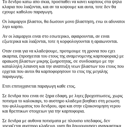
Το δενδρο κατω απο σκια, προσπαθει να κανει καρπους στα ψηλα
κλαρια που λιαζονται, και αν τα κοψουμε και αυτα, τοτε δεν θα
εχουμε καθολου παραγωγη.
Οι λαιμαργοι βλαστοι, θα δωσουν μονο βλαστηση, ενω οι αδυνατοι
λιγο καρπο.
Αν οι λαιμαργοι ειναι στο εσωτερικο, αφαιρουνται, αν ειναι
εξωτερικα και λιαζονται, τοτε η κορφολογουνται η αραιωνονται.
Οταν ειναι για να κλαδεψουμε, προτιμουμε τη χρονια που εχει
ακαρπια, (προηγειται του ετους της αναμενομενης καρποφοριας) με
αραιωση βλαστων μικρης ζωηροτητας, σε συνδοιασμο με την
καταλληλη λιπανση και την αναπτυξη νεων βλαστων του ετους που
ερχεται που αυτοι θα καρποφορησουν το ετος της μεγαλης
παραγωγης.
Ετσι επιτυγχανεται παραγωγη καθε ετος.
Σε δενδρα που ειναι σε ξηρα εδαφη, με λιγες βροχοπτωσεις, χωρις
ποτισμα το καλοκαιρι, το αυστηρο κλαδεμα βοηθαει στη μειωση
του φυλλωματος του δενδρου, αρα και στην εξοικονομηση νερου
και θρεπτικων στοιχειων για την καρποφορια.
Σε δενδρα με αυθονα ποτισματα με πλουσιο υπεδαφος, δεν
χρειαζεται αυστηρο κλαδεμα, γιατι θα δημιουργησει αναγκαστικα