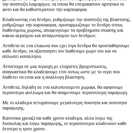
την αναπτυξη λαιμαργων, τα οποια θα επειραιασουν αρνητικα το
φυτο και θα καθυστερισουν την καρποφορια.
Κλαδευοντας ενα δενδρο, ρυθμιζουμε την αναπτυξη της βλαστισης,
ρυθμιζουμε την καρποφορια, προσαρμωζουμε το δενδρο στους
διαθεσιμους χωρους, αποφευγουμε τα προβληματα σκιασης και
κακου αερισμου και ανταγωνισμου των δενδρων.
Αντιθετα σε ενα ελαιωνα που εχει λιγα δενδρα θα προσπαθησουμε
καθε δενδρο, να αξιοποιησει τον διαθεσιμο χωρο του και να
απλωσει καταλληλα.
Αντιστοιχα σε μια περιοχη με ελαχιστες βροχοπτωσεις,
αναγκαστικα θα κλαδεψουμε ετσι ουτως ωστε με το νερο που
διαθετει να ειναι και η αναλλογη βλαστηση.
Αντιθετα, δηλαδη σε ενα καλοποτισμενο χωραφι, θα αφησουμε
περισοτερο φυλλωμα και θα αναμενουμε περισσοτερη παραγωγη.
Με το κλαδεμα πετυχαινουμε μεγαλυτερη ποιοτητα και ποσοτητα
παραγωγης.
Κανονικα χρειαζεται καθε χρονο κλαδεμα, αλλα λογω της
δυσκολας και λογω παραγωγης, οι περισσοτεροι κλαδευουν καθε
δευτερο η τριτο χρονο.