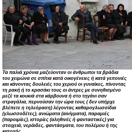
Τα παλιά χρόνια μαζεύονταν οι άνθρωποι τα βράδια
του χειμώνα σε σπίτια κατά οικογένειες ή κατά γειτονιές
και κάνοντας δουλειές του χεριού οι γυναίκες, πίνοντας
τη ρακή ή το κρασάκι τους οι άντρες με συνηθισμένο
μεζέ τα κουκιά στα κάρβουνα ή στο τηγάνι σαν
στραγάλια, περνούσαν την ώρα τους ( δεν υπήρχε
βλέπετε η τηλεόραση) λέγοντας καθαρογλωσσίδια
(γλωσσοδέτες), ανιώματα (αινίγματα), παραμιές
(παροιμίες), ιστορίες (αληθινές ή φανταστικές) για
στοιχειά, νεράιδες, φαντάσματα, του πολέμου ή της
κατοχής.