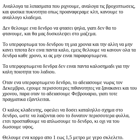
Αναλλογα τα λιπασματα που ριχνουμε, αναλογα τις βροχοπτωσεις,
και φυσικα πυκνοτητα οπως προαναφεραμε κλπ, κανουμε το
αναλλογο κλαδεμα.
Δεν θελουμε ενα δενδρο να φτασει ψηλα, γιατι δεν θα το
φτανουμε, και θα μας δυσκολεψει στο μαζεμα.
Το υπερφορτωμα του δενδρου τη μια χρονια και την αλλη να μην
κανει τιποτα δεν εινα παντα καλο, εμεις θελουμε να κανουν ολα τα
δενδρα καθε χρονο, κι ας μην ειναι παραφορτωμενα.
Τα υπερφορτωμενα δενδρα δεν ειναι παντα καλοσημαδι για την
καλη ποιοτητα του λαδιου.
Οταν ενα υπερφορτωμενο δενδρο, το αδειασουμε νωρις τον
Δεκεμβριο, εχουμε περισσοτερες πιθανοτητες να ξανακανει και του
χρονου, παρα οταν το αδειασουμε Φεβρουαριο, γιατι τοτε
πραγματικα εξαντλειται.
Ο καλος κλαδευτης, οφειλει να δοσει καταληλλο σχημα στο
δενδρο, ωστε να λιαζονται οσο το δυνατον περισσοτερα φυλλα,
ετσι προσπαθουμε να απλωσουμε το δενδρο, κι οχι να του
δωσουμε υψος.
Θελουμε ενα κορμο απο 1 εως 1,5 μετρο με γερο σκλελετο.