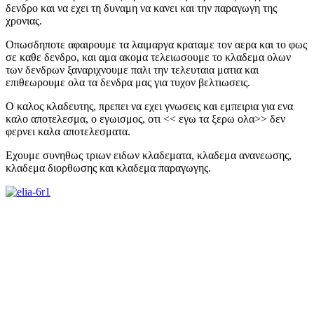
δενδρο και να εχει τη δυναμη να κανει και την παραγωγη της
χρονιας.
Οπωσδηποτε αφαιρουμε τα λαιμαργα κραταμε τον αερα και το φως
σε καθε δενδρο, και αμα ακομα τελειωσουμε το κλαδεμα ολων
των δενδρων ξαναριχνουμε παλι την τελευταια ματια και
επιθεωρουμε ολα τα δενδρα μας για τυχον βελτιωσεις.
Ο καλος κλαδευτης, πρεπει να εχει γνωσεις και εμπειρια για ενα
καλο αποτελεσμα, ο εγωισμος, οτι << εγω τα ξερω ολα>> δεν
φερνει καλα αποτελεσματα.
Εχουμε συνηθως τριων ειδων κλαδεματα, κλαδεμα ανανεωσης,
κλαδεμα διορθωσης και κλαδεμα παραγωγης.