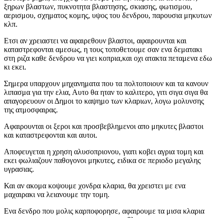
ξηρων βλαστων, πυκνοτητα βλαστησης, σκιασης, φωτισμου,
αερισμου, σχηματος κομης, υψος του δενδρου, παρουσια μηκυτων
κλπ.
Ετσι αν χρειαστει να αφαιρεθουν βλαστοι, αφαιρουνται και
καταστρεφονται αμεσως, η τους τοποθετουμε σαν ενα δεματακι
στη ριζα καθε δενδρου να γιει κοπρια,και οχι ατακτα πεταμενα εδω
κι εκει.
Σημερα υπαρχουν μηχανηματα που τα πολτοποιουν και τα κανουν
λιπασμα για την ελια, Αυτο θα ηταν το καλιτερο, γιτι σιγα σιγα θα
απαγορευουν οι Δημοι το καψημο των κλαριων, λογω μολυνσης
της ατμοσφαιρας.
Αφαιρουνται οι ξεροι και προσβεβλημενοι απο μηκυτες βλαστοι
και καταστρεφονται και αυτοι.
Αποφευγεται η χρηση αλυσοπριονου, γιατι κοβει αγρια τομη και
εκει φωλιαζουν παθογονοι μηκυτες, ειδικα σε περιοδο μεγαλης
υγρασιας.
Και αν ακομα κοψουμε χονδρα κλαρια, θα χρειστει με ενα
μαχαιρακι να λειανουμε την τομη.
Ενα δενδρο που μολις καρποφορησε, αφαιρουμε τα μισα κλαρια