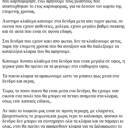
που καρποφορηαν, ενω αφηνουμε τους βλαστους που
αναπτυχθηκαν το ετος καρποφοριας, για να δεσουν τον καρπο της
επομενης χρονιας.
Αυστηρο κλαδεμα κανουμε στα δενδρα μετα απο τυχον φωτια, σε
εκεινα που εχουν ασθενειες, χολερα, εχουν μεγαλο βαθμο σκιασης
και σε αυτα που ειναι σε αγονα εδαφη.
Στα δενδρα που εχουν καει απο φωτια, δεν τα κλαδευουμε φετος,
παρα την επομενη χρονια που θα ανοιξουν και θα διαλεξουμε τα
καταλληλα κλαρια που θα αφησουμε.
Κανουμε δυνατο κλαδεμα στα δενδρα που ειναι μεγαλα σε υψος, η
γερικα γιατι θα πρεπει να τα φερουμε στο επιθυμητο υψος.
Τα πυκνα κλαρια τα αραιωνουμε ωστε να μπαινει φως μεσα στο
δενδρο και αερας.
Τωρα, το ποσο πυκνο θα ειναι μεσα ενα δενδρο, θα εχουμε σαν
εικονα ενα πουλι που θα μπορει να πεταει αναμεσα στα κλαρια,
οπως ειπε καποιος ειδικος..
Αν παλι το λιοφυτο μας ειναι σε αγονη περιοχη, με ελαχιστες
βροχοπτωσεις το χειμωνα,και χωρις νερο το καλοκαιρι, φυσικα το
δενδρο δεν μπορει να συντηρησει ολα τα κλαρια και να παραγει κι
ολας, ετσι θα πρεπει να αφαιρεθουν κλαρια για να ξαλαφρωσει το