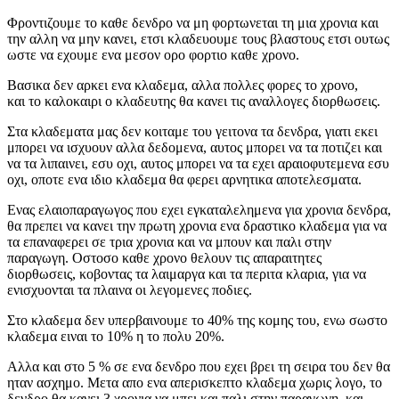
Φροντιζουμε το καθε δενδρο να μη φορτωνεται τη μια χρονια και
την αλλη να μην κανει, ετσι κλαδευουμε τους βλαστους ετσι ουτως
ωστε να εχουμε ενα μεσον ορο φορτιο καθε χρονο.
Βασικα δεν αρκει ενα κλαδεμα, αλλα πολλες φορες το χρονο,
και το καλοκαιρι ο κλαδευτης θα κανει τις αναλλογες διορθωσεις.
Στα κλαδεματα μας δεν κοιταμε του γειτονα τα δενδρα, γιατι εκει
μπορει να ισχυουν αλλα δεδομενα, αυτος μπορει να τα ποτιζει και
να τα λιπαινει, εσυ οχι, αυτος μπορει να τα εχει αραιοφυτεμενα εσυ
οχι, οποτε ενα ιδιο κλαδεμα θα φερει αρνητικα αποτελεσματα.
Ενας ελαιοπαραγωγος που εχει εγκαταλελημενα για χρονια δενδρα,
θα πρεπει να κανει την πρωτη χρονια ενα δραστικο κλαδεμα για να
τα επαναφερει σε τρια χρονια και να μπουν και παλι στην
παραγωγη. Οστοσο καθε χρονο θελουν τις απαραιτητες
διορθωσεις, κοβοντας τα λαιμαργα και τα περιτα κλαρια, για να
ενισχυονται τα πλαινα οι λεγομενες ποδιες.
Στο κλαδεμα δεν υπερβαινουμε το 40% της κομης του, ενω σωστο
κλαδεμα ειναι το 10% η το πολυ 20%.
Αλλα και στο 5 % σε ενα δενδρο που εχει βρει τη σειρα του δεν θα
ηταν ασχημο. Μετα απο ενα απερισκεπτο κλαδεμα χωρις λογο, το
δενδρο θα κανει 3 χρονια να μπει και παλι στην παραγωγη, και