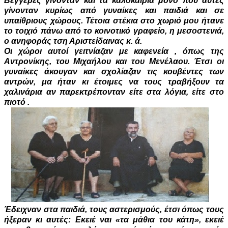
Βεγγέρες γίνονταν και τα καλοκαίρια μόνο που αυτές
γίνονταν κυρίως από γυναίκες και παιδιά και σε
υπαίθριους χώρους. Τέτοια στέκια στο χωριό μου ήτανε
το τοιχιό πάνω από το κοινοτικό γραφείο, η μεσοστενιά,
ο ανηφοράς τση Αριστείδαινας κ. ά.
Οι χώροι αυτοί γειτνίαζαν με καφενεία , όπως της
Αντρονίκης, του Μιχαήλου και του Μενέλαου. Έτσι οι
γυναίκες άκουγαν και σχολίαζαν τις κουβέντες των
αντρών, μα ήταν κι έτοιμες να τους τραβήξουν τα
χαλινάρια αν παρεκτρέπονταν είτε στα λόγια, είτε στο
πιοτό .
Έδειχναν στα παιδιά, τους αστερισμούς, έτσι όπως τους
ήξεραν κι αυτές: Εκειέ ναι «τα μάθια του κάτη», εκειέ