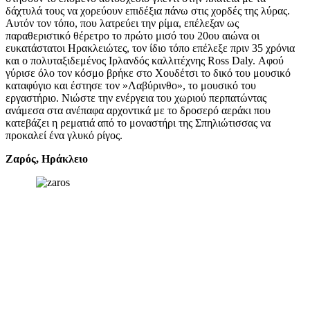
δάχτυλά τους να χορεύουν επιδέξια πάνω στις χορδές της λύρας.
Αυτόν τον τόπο, που λατρεύει την ρίμα, επέλεξαν ως
παραθεριστικό θέρετρο το πρώτο μισό του 20ου αιώνα οι
ευκατάστατοι Ηρακλειώτες, τον ίδιο τόπο επέλεξε πριν 35 χρόνια
και ο πολυταξιδεμένος Ιρλανδός καλλιτέχνης Ross Daly. Αφού
γύρισε όλο τον κόσμο βρήκε στο Χουδέτσι το δικό του μουσικό
καταφύγιο και έστησε τον »Λαβύρινθο», το μουσικό του
εργαστήριο. Νιώστε την ενέργεια του χωριού περπατώντας
ανάμεσα στα ανέπαφα αρχοντικά με το δροσερό αεράκι που
κατεβάζει η ρεματιά από το μοναστήρι της Σπηλιώτισσας να
προκαλεί ένα γλυκό ρίγος.
Ζαρός, Ηράκλειο