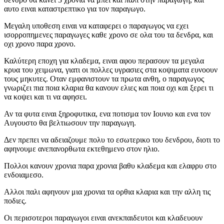
αυτο ειναι καταστρεπτικο για τον παραγωγο.
Μεγαλη υποθεση ειναι να καταφερει ο παραγωγος να εχει
ισορροπημενες παραγωγες καθε χρονο σε ολα του τα δενδρα, και
οχι χρονο παρα χρονο.
Καλύτερη εποχη για κλαδεμα, ειναι αφου περασουν τα μεγαλα
κρυα του χειμωνα, γιατι οι πολλες υγρασιες στα κοψιματα ευνοουν
τους μηκυτες. Οταν εμφανιστουν τα πρωτα ανθη, ο παραγωγος
γνωριζει πια ποια κλαρια θα κανουν ελιες και ποια οχι και ξερει τι
να κοψει και τι να αφησει.
Αν τα φυτα ειναι ξηροφυτικα, ενα ποτισμα τον Ιουνιο και ενα τον
Αυγουστο θα βελτιωσουν την παραγωγη.
Δεν πρεπει να αδειαζουμε πολυ το εσωτερικο του δενδρου, διοτι το
αφηνουμε ανεπανορθωτα εκτεθημενο στον ηλιο.
Πολλοι κανουν χρονια παρα χρονια βαθυ κλαδεμα και ελαφρυ στο
ενδοιαμεσο.
Αλλοι παλι αφηνουν μια χρονια τα ορθια κλαρια και την αλλη τις
ποδιες.
Οι περισοτεροι παραγωγοι ειναι ανεκπαιδευτοι και κλαδευουν