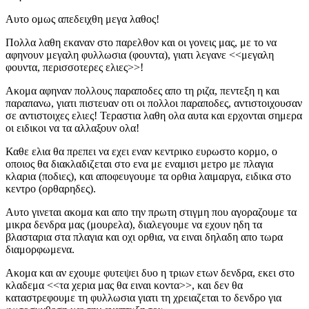
Αυτο ομως απεδειχθη μεγα λαθος!
Πολλα λαθη εκαναν στο παρελθον και οι γονεις μας, με το να
αφηνουν μεγαλη φυλλωσια (φουντα), γιατι λεγανε <<μεγαλη
φουντα, περισσοτερες ελιες>>!
Ακομα αφηναν πολλους παραποδες απο τη ριζα, πεντεξη η και
παραπανω, γιατι πιστευαν οτι οι πολλοι παραποδες, αντιστοιχουσαν
σε αντιστοιχες ελιες! Τεραστια λαθη ολα αυτα και ερχονται σημερα
οι ειδικοι να τα αλλαξουν ολα!
Καθε ελια θα πρεπει να εχει εναν κεντρικο ευρωστο κορμο, ο
οποιος θα διακλαδιζεται στο ενα με εναμισι μετρο με πλαγια
κλαρια (ποδιες), και αποφευγουμε τα ορθια λαιμαργα, ειδικα στο
κεντρο (ορθαρηδες).
Αυτο γινεται ακομα και απο την πρωτη στιγμη που αγοραζουμε τα
μικρα δενδρα μας (μουρελα), διαλεγουμε να εχουν ηδη τα
βλασταρια στα πλαγια και οχι ορθια, να ειναι δηλαδη απο τωρα
διαμορφωμενα.
Ακομα και αν εχουμε φυτεψει δυο η τριων ετων δενδρα, εκει στο
κλαδεμα <<τα χερια μας θα ειναι κοντα>>, και δεν θα
καταστρεφουμε τη φυλλωσια γιατι τη χρειαζεται το δενδρο για