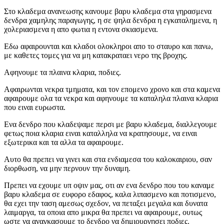
Στο κλαδεμα ανανεωσης κανουμε βαρυ κλαδεμα στα γηρασμενα
δενδρα χαμηλης παραγωγης, η σε ψηλα δενδρα η εγκαταλημενα, η
χολεριασμενα η απο φωτια η εντονα σκιασμενα.
Εδω αφαιρουνται και κλαδοι ολοκληροι απο το σταυρο και πανω,
με καθετες τομες για να μη κατακραταει νερο της βροχης.
Αφηνουμε τα πλαινα κλαρια, ποδιες.
Αφαιρωνται νεκρα τμηματα, και τον επομενο χρονο και στα καμενα
αφαιρουμε ολα τα νεκρα και αφηνουμε τα καταληλα πλαινα κλαρια
που ειναι ευρωστα.
Ενα δενδρο που κλαδεψαμε περσι με βαρυ κλαδεμα, διαλλεγουμε
φετως ποια κλαρια ειναι καταλληλα να κρατησουμε, να ειναι
εξωτερικα και τα αλλα τα αφαιρουμε.
Αυτο θα πρεπει να γινει και στα ενδιαμεσα του καλοκαιριου, σαν
διορθωση, να μην περνουν την δυναμη.
Πρεπει να εχουμε υπ οψιν μας, οτι αν ενα δενδρο που του καναμε
βαρυ κλαδεμα σε ευφορο εδαφος, καλα λιπασμενο και ποτισμενο,
θα εχει την ταση αμεσως σχεδον, να πεταξει μεγαλα και δυνατα
λαιμαργα, τα οποια απο μικρα θα πρεπει να αφαιρουμε, ουτως
ωστε να αναγκασουμε το δενδρο να δημιουργησει ποδιες.