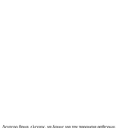
Δευτερο βημα, ελεγχος, να δουμε για την παρουσια ασθενιων,