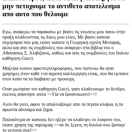
μην πετυχουμε το αντιθετο αποτελεσμα
απο αυτο που θελουμε
Εγω, αναφερω τα παρακατω με βασει τις γνωσεις μου πανω στην
πραξη κλαδευοντας τις δικες μου ελιες. Με βασει καποια
σεμηναρια που μας εκανε καποτε η Γεωργικη σχολη Μεσαρας,
αλλα και απο τις συμβουλες που αναφερει στα βιβλια του ο
Αθανασιος Σ. Αλιβιζατος, καθως και απο τις συμβουλες του Ιταλου
καθηγητη Gucci.
Μαζεψα λοιπον αρκετεςπληροφοριες, που πιστευω θα ηταν
χρησιμες στον καθε ενα αγροτη καλλιεργητη ελιας, που θα εμπαινε
στον κοπο να τα διαβασει με προσοχη.
Oταν ρωτησαν τον καθηγητη Gucci, γιατι κλαδευουμε το δενδρο,
εκεινος απαντησε απλα <<Για να ξανανοιωσει!>>!
Αυτο θα γινει, αφου το απαλλαξουμε απο τα περιτα κλαρια, η τα
αρωστα αδυναμα και ξηρα.
Παλαιότερα αν καποιος δεν ηξερε να κλαδεψει το λιοφυτο του,
εκανε χρηση της παροιμιας <<αν δε ξερεις τη δουλια σου ξανοιγε
το γειτονα σου!>>