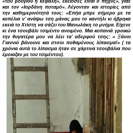
«του βουγιού η κεφαλή», εκειοσές είναι ο πήχυς», γιάε
και τον «Ιορδάνη ποταμό». Λέγονταν και ιστορίες από
την καθημερινότητά τους: «Επήα μπρε σήμερο με τα
κοπέλια ν’ ανάψω τση μάνας μου το καντήλι κι ήβρηκα
εκειά το Χτίστη να σάζει του Μανωλάκη το μνήμα. Είχενε
κι ένα τσουβάλι τσιμέντο ανοιμένο. Μια κοπανιά γροικώ
την θυγατέρα μου να λέει τα’ αδερφού τσης: « Ξάνοι
Γιαννιό βάνουνε και στσοι ποθαμένους λίπασμα!» ( τα
χρόνια αυτά το λίπασμα ήταν σε χάρτινα τσουβάλια που
έμοιαζαν με του τσιμέντου).