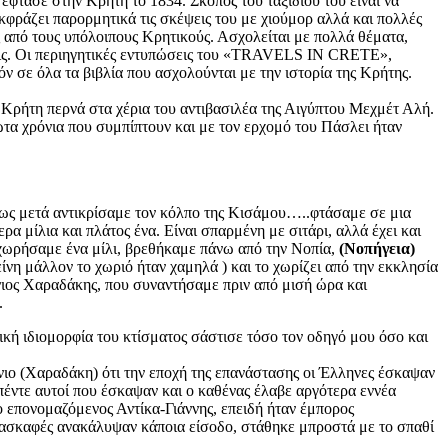
 έφτασε στην Κρήτη τo 1834. Σκοπός του ταξιδιού του είναι να
 εκφράζει παρορμητικά τις σκέψεις του με χιούμορ αλλά και πολλές
ς από τους υπόλοιπους Κρητικούς. Ασχολεί
ται με πολλά θέματα,
σεις. Οι περιηγητικές εντυπώσεις του «TRAVELS IN CRETE»,
 σε όλα τα βιβλία που ασχολούνται με την ιστορία της Κρήτης.
η Κρήτη περνά στα χέρια του αντιβασιλέα της Αιγύπτου Μεχμέτ Αλή.
ώτα χρόνια που συμπίπτουν και με τον ερχομό του Πάσλει ήταν
ς μετά αντικρίσαμε τον κόλπο της Κισάμου…..φτάσαμε σε μια
ρα μίλια και πλάτος ένα. Είναι σπαρμένη με σιτάρι, αλλά έχει και
ωρήσαμε ένα μίλι, βρεθήκαμε πάνω από την Νοπία,
(Νοπήγεια)
είνη μάλλον το χωριό ήταν χαμηλά ) και το χωρίζει από την εκκλησία
νιος Χαραδάκης, που συναντήσαμε πριν από μισή ώρα και
.
νική ιδιομορφία του κτίσματος σάστισε τόσο τον οδηγό μου όσο και
νιο (Χαραδάκη) ότι την εποχή της επανάστασης οι Έλληνες έσκαψαν
πέντε αυτοί που έσκαψαν και ο καθένας έλαβε αργότερα εννέα
 επονομαζόμενος Αντίκα-Γιάννης, επειδή ήταν έμπορος
ανασκαφές ανακάλυψαν κάποια είσοδο, στάθηκε μπροστά με το σπαθί