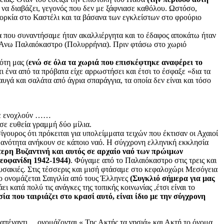
να διαβάζει, γεγονός που δεν με ξάφνιασε καθόλου. Ωστόσο,
ιορκία στο Καστέλι και τα βάσανα των εγκλείστων στο φρούριο
 που συναντήσαμε ήταν ακαλλιέργητα και το έδαφος αποκάτω ήταν
ο Άνω Παλαιόκαστρο (Πολυρρήνια). Πριν φτάσω στο χωριό
ότη μας (
ενώ σε όλα τα χωριά που επισκέφτηκε αναφέρει το
τι ένα από τα πρόβατα είχε αρρωστήσει και έτσι το έσφαξε «δια τα
γά και σαλάτα από άγρια σπαράγγια, τα οποία δεν είναι και τόσο
 με ενοχλούν ……
σε ευθεία γραμμή δύο μίλια.
ίγουρος ότι πρόκειται για υπολείμματα τειχών που έκτισαν οι Αχαιοί
ιθανότητα ανήκουν σε κάποιο ναό. Η σύγχρονη ελληνική εκκλησία
ότερη Βυζαντινή και αυτός σε αρχαίο ναό των πρώιμων
εοφανίδη 1942-1944)
. Φύγαμε από το Παλαιόκαστρο στις τρεις και
ουσακιές. Στις τέσσερις και μισή φτάσαμε στο κεφαλοχώρι Μεσόγεια
ίο ονομάζεται Σαιγιλία από τους Έλληνες
(Συγκλιό σήμερα για μας
ατά πολύ τις ανάγκες της τοπικής κοινωνίας ,έτσι είναι το
α που ταιριάζει στο κρασί αυτό, είναι ίδιο με την σύγχρονη
 απέναντι….ονομάζονται « Της Ακτής τα νησιά» και Ακτή το όνομα