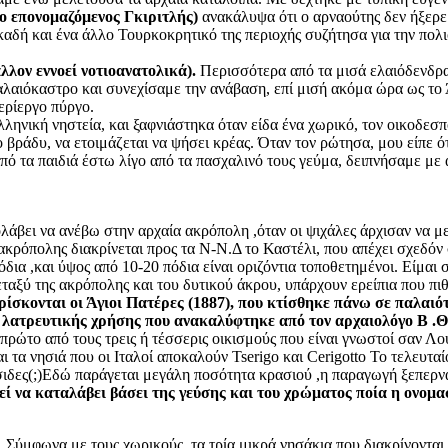
ο επονομαζόμενος Γκιριτλής)
ανακάλυψα ότι ο αρναούτης δεν ήξερε 
καδή και ένα άλλο Τουρκοκρητικό της περιοχής συζήτησα για την πολ
λλον εννοεί νοτιοανατολικά).
Περισσότερα από τα μισά ελαιόδενδρα
λαιόκαστρο και συνεχίσαμε την ανάβαση, επί μισή ακόμα ώρα ως τ
ερίεργο πύργο.
ηνική νηστεία, και ξαφνιάστηκα όταν είδα ένα χωρικό, τον οικοδεσπ
ο βράδυ, να ετοιμάζεται να ψήσει κρέας. Όταν τον ρώτησα, μου είπε ό
 τα παιδιά έστω λίγο από τα πασχαλινό τους γεύμα, δειπνήσαμε με αυ
ολάβει να ανέβω στην αρχαία ακρόπολη ,όταν οι ψιχάλες άρχισαν να
ρόπολης διακρίνεται προς τα Ν-Ν.Δ το Καστέλι, που απέχει σχεδόν 
ια ,και ύψος από 10-20 πόδια είναι οριζόντια τοποθετημένοι. Είμαι σ
εταξύ της ακρόπολης και του δυτικού άκρου, υπάρχουν ερείπια που π
βρίσκονται οι Άγιοι Πατέρες (1887), που κτίσθηκε πάνω σε παλαι
 λατρευτικής χρήσης που ανακαλύφτηκε από τον αρχαιολόγο Β .Θ
πρώτο από τους τρεις ή τέσσερις οικισμούς που είναι γνωστοί σαν Λ
 τα νησιά που οι Ιταλοί αποκαλούν Tserigo και Cerigotto Το τελευτα
ες(;)Εδώ παράγεται μεγάλη ποσότητα κρασιού ,η παραγωγή ξεπερνάει κ
ί να καταλάβει βάσει της γεύσης και του χρώματος ποία η ονομασί
 Σύμφωνα με τους χωρικούς ,τα τρία μικρά νησάκια που διακρίνονται