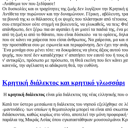
-Ανάθεμα τον που ξεδίψασε!
Οι δυσκολίες και οι τραχύτητες της ζωής δεν λυγίζουν την Κρητική 
Αντίθετα την πυρώνουν και την δυναμώνουν. Γέρικη , αβόλευτη, τραχ
τα βουνά της κι οι θάλασσες ή οι ψυχές που πλάστηκαν από τέτοιους
σου επιτρέπουν ούτε στιγμή να βολευτείς, να γλυκαθείς, να πεις: Φτά
απάνθρωπο, δεν ξέρω πια αν αγαπάει ή αν μισεί τα παιδιά της, ένα 
από τη ζωή κι από το θάνατο, που είναι δύσκολο να το ορίσεις, δηλα
που σε κάνει να χαίρεσαι που είσαι άνθρωπος, Να χαίρεσαι, μα και σ
την προσπάθεια σου με ειρωνεία και περιφρόνηση. Δεν έχει την ανά
΄Ενα μονάχα σου μένει τότε: να δοκιμάσεις να γίνεις άξιος αυτού το
ψυχής, που ποτέ δεν καταδέχτηκε ν' απατήσει τον εαυτό του ή τους 
ν' αντικρίζει, πρόσωπο με πρόσωπο, τη Θεά εκείνη που δεν κάνει χατ
κανενός, την αγέλαστη κι αδάκρυτη θεά, την ευθύνη.
Κρητική διάλεκτος και κρητικό γλωσσάρι
Η
κρητική διάλεκτος
είναι μία διάλεκτος της νέας ελληνικής που 
Κατά τον ύστερο μεσαίωνα η διάλεκτος του νησιού εξελίχθηκε σε λ
-μαντινάδες- των οποίων η θεματολογία μπορεί να είναι από σκωπτι
διδάσκονται, καθώς κυρίως στο νότο, αποτελεί την μόνη προφορική γ
παράλια της Μικράς Ασίας όπου εγκαταστάθηκαν μουσουλμάνοι Κρη