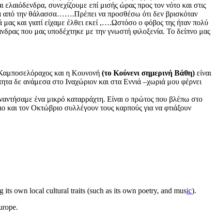
 ελαιόδενδρα, συνεχίζουμε επί μισής ώρας προς τον νότο και στις
α από την θάλασσα…….Πρέπει να προσθέσω ότι δεν βρισκόταν
 μας και γιατί είχαμε έλθει εκεί ,….Ωστόσο ο φόβος της ήταν πολύ
δρας που μας υποδέχτηκε με την γνωστή φιλοξενία. Το δείπνο μας
Ο Καμποσελόραχος και η Κουνονή
(το Κούνενι σημερινή Βάθη)
είναι
τητα δε ανάμεσα στο Ιναχώριον και στα Εννιά –χωριά μου φέρνει
ναντήσαμε ένα μικρό καταρράχτη. Είναι ο πρώτος που βλέπω στο
ο και τον Οκτώβριο συλλέγουν τους καρπούς για να φτιάξουν
g its own local cultural traits (such as its own poetry, and
mu
s
ic
).
Europe.