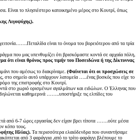
σα. Είναι το πλησιέστερο κατοικημένο μέρος στο Κουτρί, όπως
κης Λιγοψύχης).
γειτονία…….Πεταλίδα είναι το όνομα του βορειότερου από τα τρία
γμα που μας υπενθυμίζει ότι βρισκόμαστε κοντά σε αρχαία πόλη,
α ότι είναι θρόνος προς τιμήν του Ποσειδώνα ή της Δίκτυννας
λιμάνι που αμέσως το διακρίναμε.
(Φαίνεται ότι οι προσχώσεις σε
, στο σημείο αυτό υπάρχουν λατομεία …..ένας βοσκός που είχε το
ρόμο της επιστροφής στο Κουτρί.
οντά στο χωριό ορισμένων αγαλμάτων και ειδώλων. Ο Έλληνας που
εκδηλώνεται καθημερινά ……..υποστήριξε τις ελπίδες του
ετά από 6-7 ώρες εργασίας δεν είχαν βρει τίποτα …….ού
τε μέσα
ον κόπο τους.
φήτης Ηλίας).
Τα περισσότερα ελαιόδενδρα που συναντήσαμε
όπτεται από 3 φαράγγια ,από το τρίτο φαράγγι βλέπουμε το