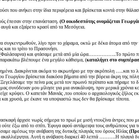
ι που ανήκει στην ίδια περιφέρεια και βρίσκεται κοντά στην θάλασ
τούς έπεσαν στην επανάσταση.
(Ο οικοδεσπότης ονομάζεται Γεωργά
 αυγά και εξαίρετο κρασί από τα Μεσόγεια.
α συγκεντρωθούν, λίγο πριν το χάραμα, οκτώ με δέκα άτομα από την 
ς και το τρίτο το Πρασονήσι.
ης (Φαλάσαρνα) και φτάσαμε μετά από μία ώρα……………..Το πρώτο πρά
ο παρακάτω βλέπουμε ένα μεγάλο κάθισμα, (
καταλήγει στο συμπέρασμ
ρημένα. Διακρίνεται ακόμα το ακρωτήριο με την ακρόπολη …..και το 
 Γεωργίου βρίσκεται διακόσα βήματα από την βόρεια άκρη της πόλης
Ξεγελάσαμε την πείνα μας μετά τον πρωινό περίπατο και πήραμε το δ
ς συνόδευαν μου μίλησε για μια ανακάλυψη, πριν μερικά χρόνια κ
 είχε κρύψει. Ο καπετάν Μανιάς ,του οποίου ο αρχαιολογικός ζήλος 
ά και χρυσά, με έκανε να υποψιαστώ πως δεν θα βρίσκαμε τίποτα.
ασκαφή άρχισε νωρίς σήμερα το πρωί με μισή ντουζίνα άντρες που μ
 ούτε έξω από το σπίτι. Έφυγα αφού αντάμειψα τους ανθρώπους για τ
σαμε αμέσως την ανάβαση της δυτικής πλαγιάς του όρους Ηλίας
(Προ
 ακαλλιέργητα. Αυτή η ανάβαση διαρκεί 40 λεπτά ……….Η πλαγιά διακ