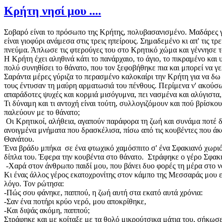
Κρήτη νησί μου ....
Σοβαρό είναι το πρόσωπο της Κρήτης, πολυβασανισμένο. Μαδάρες γυ
είναι γιοφύρι ανάμεσα στις τρεις ηπείρους. Σημαδεμένο κι απ' τις
πνεύμα. Άπλωσε τις φτερούγες του στο Κρητικό χώμα και γέννησε τ
Η Κρήτη έχει αληθινά κάτι το πανάρχαιο, το άγιο, το πικραμένο και
πολύ συνηθίσει το θάνατο, που τον ξεφοβήθηκε πια και μπορεί να γελ
Σαράντα μέρες γύριζα το περασμένο καλοκαίρι την Κρήτη για να δω τ
τους έντυσαν τη μαύρη αρματωσιά του πένθους. Περίμενα ν' ακούσω
απαράδοτες ψυχές και κορμιά μισόγυμνα, πει νασμένα και αλύγιστα,
Τι δύναμη και τι αντοχή είναι τούτη, συλλογιζόμουν και πού βρίσκου
παλεύουν με το θάνατο;
Οι Κρητικοί, αλήθεια, αγαπούν παράφορα τη ζωή και συνάμα ποτέ 
ανοιγμένα μνήματα που δρασκέλισα, πίσω από τις κουβέντες που ά
Θανάτου.
Ένα βράδυ μπήκα σε ένα φτωχικό χαμόσπιτο σ' ένα Σφακιανό χωριό.
δίπλα του. Έφερα την κουβέντα στο θάνατο. Στράφηκε ο γέρο Σφακι
-Χαρά στον άνθρωπο παιδί μου, που βάνει δυο φορές τη μέρα στο 
Κι ένας άλλος γέρος εκατοχρονίτης στον κάμπο της Μεσσαράς μου ε
λόγο. Τον ρώτησα:
-Πώς σου φάνηκε, παππού, η ζωή αυτή στα εκατό αυτά χρόνια:
-Σαν ένα ποτήρι κρύο νερό, μου αποκρίθηκε,
-Και διψάς ακόμη, παππού;
Στράφηκε και με κοίταξε με τα θολό μικρούτσικα μάτια του, σήκωσε