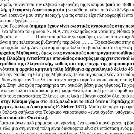
κκλησία, συνάντησα τον αλβανό κυβερνήτη της Κισάμου
(από το 1830 
ή, η λεγόμενη Αιγυπτιοκρατία )
να κάθεται κάτω από ένα δένδρο κο
των ερευνών μου στην περιοχή, για τις οποίες είχε πληροφορηθεί απ
να του εξηγήσω …..
Αγίου Γεωργίου
(σήμερα έχουν γίνει σωστικές ανασκαφές στην περ
ένα τέταρτο του μιλίου Ν.-Ν.Α .της εκκλησίας και νότια της Νόπιας
(
ντα βημάτων…………Πρόκειται μάλλον για φρούριο, ενώ από την τοιχοδο
ιώνα ή της τελευταίας βυζαντινής περιόδου …….. Τα κατάλοιπα στην ε
ια αρχαία πόλη. Δεν έχω καμιά αμφιβολία ότι βρισκόμαστε στη θέση
αρχαίας Μήθυμνας , όμως στις ανασκαφές που πραγματοποιήθηκαν
η-Βλαζάκη εντοπίστηκε σπουδαίος οικισμός με αρχιτεκτονικά λε
εριόδου της ελληνιστικής, καθώς και της εποχής της ρωμαιοκρατί
ανότατα η αρχαία κρητική πόλη Μήθυμνα αρχαιολογικό δελτίο 46 σ
ό την Νοπία, τη θέση της Μήθυμνας, (είναι σίγουρος πλέον ότι υπάρ
, διασχίσαμε τον Τυφλό και στην συνέχεια αφού προσπεράσαμε τους
α. Στην μία όχθη παρατήρησα την ογκώδη βάση μιας γέφυρας.Το χωρι
ρειπίων «όλοι οι κάτοικοι ήταν μωαμεθανοί, και μαζί με τους ομόθρησ
από τους επαναστάτες Έλληνες και τελικά πέθαναν σχεδόν όλοι από 
στην Κίσαμο γύρω στο 1815,αλλά και το 1823 όταν ο Τομπάζης π
γητές, όπως ο Αυστριακός F. Sieber 1817).
Μισό μίλι αργότερα φτ
α θολωτά σπήλαια στο Τούρκικο νεκροταφείο «είναι σχεδόν υπόγεια»
ίου οικόπεδο Φαντάκη).
ατα κιόνων από μάρμαρο και γρανίτη, ένα ιωνικό κιονόκρανο, η βάσ
ε εδώ μια σημαντική πόλη είναι διασκορπισμένα σε απόσταση ενός μι
 ενώ μελετούσα τα αρχαία κατάλοιπα. Με δέχτηκε με τυπική ευγένε