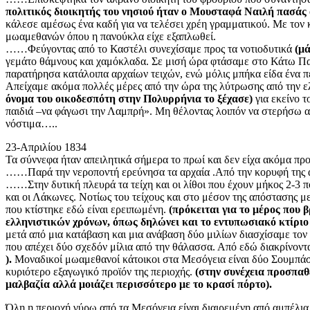
πολιτικός διοικητής του νησιού ήταν ο Μουσταφά Ναιλή πασάς 
κάλεσε αμέσως ένα καδή για να τελέσει χρέη γραμματικού. Με τον 
μωαμεθανών όπου η πανούκλα είχε εξαπλωθεί.
……Φεύγοντας από το Καστέλι συνεχίσαμε προς τα νοτιοδυτικά
(μά
γεμάτο θάμνους και χαμόκλαδα. Σε μισή ώρα φτάσαμε στο Κάτω Πα
παρατήρησα κατάλοιπα αρχαίων τειχών, ενώ μόλις μπήκα είδα ένα π
Απείχαμε ακόμα πολλές μέρες από την ώρα της λύτρωσης από την ελλ
όνομα του οικοδεσπότη στην Πολυρρήνια το ξέχασε)
για εκείνο τ
παιδιά –να φάγωσι την Λαμπρή». Μη θέλοντας λοιπόν να στερήσω από
νόστιμα…..
23-Απριλίου 1834
Τα σύννεφα ήταν απειλητικά σήμερα το πρωί και δεν είχα ακόμα πρ
……Παρά την νεροποντή ερεύνησα τα αρχαία .Από την κορυφή της ακ
……Στην δυτική πλευρά τα τείχη και οι λίθοι που έχουν μήκος 2-3 πόδ
και οι Λάκωνες. Νοτίως του τείχους και στο μέσον της απόστασης μ
που κτίστηκε εδώ είναι ερειπωμένη.
(πρόκειται για το μέρος που 
ελληνιστικών χρόνων, όπως δηλώνει και το εντυπωσιακό κτίριο
μετά από μια κατάβαση και μια ανάβαση δύο μιλίων διασχίσαμε τον 
που απέχει δύο σχεδόν μίλια από την θάλασσα. Από εδώ διακρίνονται
).
Μοναδικοί μωαμεθανοί κάτοικοι στα Μεσόγεια είναι δύο Σουμπάσιδ
κυριότερο εξαγωγικό προϊόν της περιοχής.
(στην συνέχεια προσπαθε
μαλβαζία αλλά μοιάζει περισσότερο με το κρασί πόρτο).
Όλη η περιοχή γύρω από τα Μεσόγεια είναι διαιρεμένη από αμπέλια.