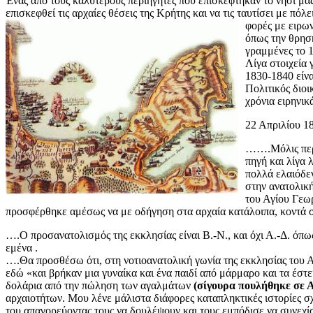
Ένας από τους καλύτερους περιηγητές που επισκέφτηκαν το νησί μας 
επισκεφθεί τις αρχαίες θέσεις της Κρήτης και να τις ταυτίσει με πό
φορές με ειρων
όπως την θρησ
γραμμένες το 1
Λίγα στοιχεία 
1830-1840 είνα
Πολιτικός διοι
χρόνια ειρηνικά
22 Απριλίου 1
…….Μόλις περά
πηγή και λίγα 
πολλά ελαιόδε
στην ανατολική
του Αγίου Γεω
προσφέρθηκε αμέσως να με οδήγηση στα αρχαία κατάλοιπα, κοντά στη
….Ο προσανατολισμός της εκκλησίας είναι Β.-Ν., και όχι Α.-Δ. όπω
εμένα .
….Θα προσθέσω ότι, στη νοτιοανατολική γωνία της εκκλησίας του 
εδώ «και βρήκαν μια γυναίκα και ένα παιδί από μάρμαρο και τα έστ
δολάρια από την πώληση των αγαλμάτων
(σίγουρα πουλήθηκε σε 
αρχαιοτήτων. Μου λένε μάλιστα διάφορες καταπληκτικές ιστορίες σ
του απαγορεύοντας τους να δουλέψουν και τους εμπόδισε να συνεχί