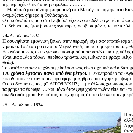
της περιοχής στην δυτική παραλία…………
…Μετά από μια σύντομη παραμονή στα Μεσόγεια ,πήγαμε στο Καβούσ
ονομάζεται σήμερα η Φαλάσαρνα.
Ο οικοδεσπότης μου στο Καβούσι είχε εννέα αδέλφια ,επτά από αυ
Το δείπνο μας ήταν βραστές αγκινάρες, σερβιρισμένες με πολύ λάδι,
24- Απριλίου- 1834
Η ασυνήθιστη εμφάνιση ξένων στην περιοχή, είχε σαν αποτέλεσμα ν
νησάκια. Το δεύτερο είναι το Μεγαλονήσι, παρά το μικρό του μέγεθο
Ξεκινήσαμε στις οκτώ για να επισκεφτούμε τα κατάλοιπα της πόλ
είναι μια ομάδα τάφων, περίπου τριάντα, λαξεμένων σε βράχο. Λίγ
θεάς).
Τα κατάλοιπα των τειχών της Φαλασάρνας είναι σχετικά καλά διατη
170 χρόνια έφτασαν πάνω από ένα μέτρο).
Η εκκλησούλα του Αγίου
κοπάδι του εκεί κοντά μας πρόσφερε μυζήθρα που φάγαμε με ψωμί. 
Ο οικοδεσπότης μας, (Ο ΛΙΓΟΨΥΧΗΣ) …με άλλους χωρικούς που μα
τα βρήκε τα έκρυψε …..και μόνο όταν ξεψυχούσε πλέον είπε που τα
οικοδεσπότη μου. Εν τούτοις, ο ισχυρισμός ότι τα είδωλα ήταν μικρ
25 – Απριλίου - 1834
Η αν
αλλά
Αρχί
ήταν