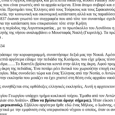
είναι ο Άγγλος δικηγόρος και μετέπειτα δικαστής Robert Pashley που
λεις που είναι γνωστές από τα αρχαία κείμενα. Είναι άτομο σοβαρό και
εία. Προτιμάει τους Έλληνες από τους Τούρκους και τους Σφακιανού
κεία, την κοινωνική και οικονομική κατάσταση αλλά και τις παραδό
837 έκαναν γνωστό τον συγγραφέα που από τότε τον συναντάμε σχεδόν
για την κατάσταση που επικρατούσε τότε στην Κρήτη
ι η περίοδος της Αιγυπτιοκρατίας , με το πρωτόκολλο του Λονδίνου 
κητής της νήσου αναλαμβάνει ο Μουσταφάς Ναιλή (Γκιριτλής). Τα πρ
 .
834
σαμε την κορυφογραμμή, συναντήσαμε δεξιά μας την Νοκιά. Αμέσω
λεπτά αργότερα είδαμε την πεδιάδα της Κισάμου, που είχε μήκος τέσσε
νδρα……Το Καστέλι βρίσκεται κοντά στην άλλη της άκρη. Αφού προχ
 άκρη της πεδιάδας. Ένα ποτάμι ρέει δυτικά του χωριού(την εποχή εκ
ργίου. Μας συνοδεύει τώρα και ένας Έλληνας από την Νοπία, ο Αντώ
ν εκκλησία που μοιάζει να έχει χτιστεί στη θέση ενός αρχαίου ναού
ς συνηθίζεται στις ορθόδοξες ελληνικές εκκλησίες. Αυτή η αρχιτεκτο
Αγίου Γεωργίου υπάρχει τμήμα κυκλικού τοίχου. Έμαθα από τον Αντώ
ειλαν στο Ανάπλι».
(Που να βρίσκεται άραγε σήμερα;).
Ήταν είκοσι 
Αμερικανούς).
Εξάλλου αργότερα ήρθε εδώ ένας Μήλιος, ο Ιωάννης, ο
χετικά με την εμφάνιση ενός υπερφυσικού νέγρου ο οποίος, όταν οι 
σουν.