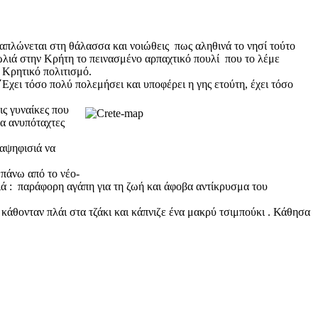
 απλώνεται στη θάλασσα και νοιώθεις πως αληθινά το νησί τούτο
 φωλιά στην Κρήτη το πεινασμένο αρπαχτικό πουλί που το λέμε
 Κρητικό πολιτισμό.
΄Εχει τόσο πολύ πολεμήσει και υποφέρει η γης ετούτη, έχει τόσο
ις γυναίκες που
κα ανυπόταχτες
 αψηφισιά να
 πάνω από το νέο-
ά : παράφορη αγάπη για τη ζωή και άφοβα αντίκρυσμα του
κάθονταν πλάι στα τζάκι και κάπνιζε ένα μακρύ τσιμπούκι . Κάθησα