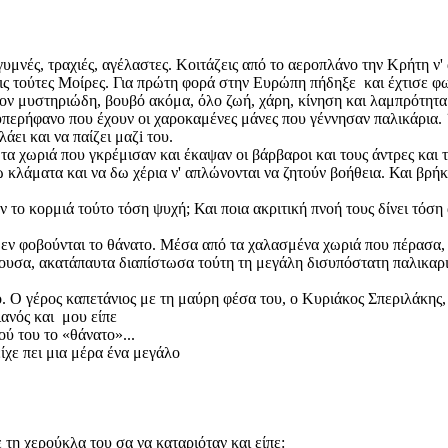
μνές, τραχιές, αγέλαστες. Κοιτάζεις από το αεροπλάνο την Κρήτη ν'
 τρεις τούτες Μοίρες. Για πρώτη φορά στην Ευρώπη πήδηξε και έχτισε
ον μυστηριώδη, βουβό ακόμα, όλο ζωή, χάρη, κίνηση και λαμπρότητα
 υπερήφανο που έχουν οι χαροκαμένες μάνες που γέννησαν παλικάρια. 
άει και να παίζει μαζi του.
α χωριά που γκρέμισαν και έκαψαν οι βάρβαροι και τους άντρες και τ
 κλάματα και να δω χέρια ν' απλώνονται να ζητούν βοήθεια. Και βρή
ν το κορμιά τούτο τόση ψυχή; Και ποια ακριτική πνοή τους δίνει τόση
δεν φοβούνται το θάνατο. Μέσα από τα χαλασμένα χωριά που πέρασα,
κουσα, ακατάπαυτα διαπίστωσα τούτη τη μεγάλη δισυπόστατη παλικαρι
 Ο γέρος καπετάνιος με τη μαύρη φέσα του, ο Κυριάκος Σπεριλάκης, 
ανός και μου είπε
νού του το «θάνατο»...
ίχε πει μια μέρα ένα μεγάλο
 τη χερούκλα του σα να καταριόταν και είπε: