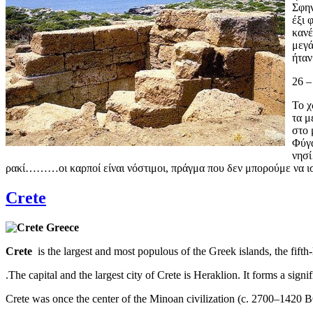
Σφην
έξι 
κανέ
μεγά
ήταν
26 –
Το χ
τα μ
στο 
Φύγα
νησί
ρακί………οι καρποί είναι νόστιμοι, πράγμα που δεν μπορούμε να ι
Crete
Crete
is the largest and most populous of the
Greek
i
slands
, the fift
.The capital and the largest city of Crete is Heraklion. It forms a sign
Crete was once the center of the Minoan civilization (
c. 2700–1420 