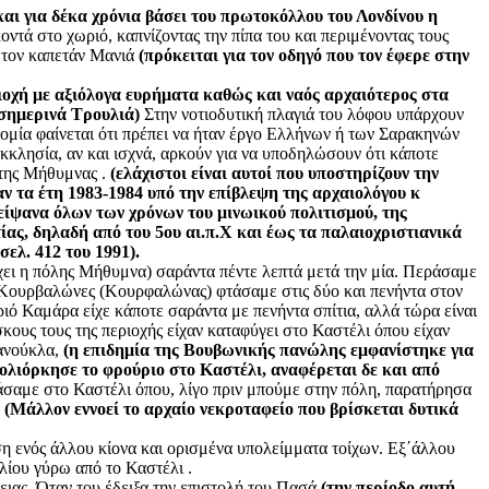
και για δέκα χρόνια βάσει του πρωτοκόλλου του Λονδίνου η
ντά στο χωριό, καπνίζοντας την πίπα του και περιμένοντας τους
ό τον καπετάν Μανιά
(πρόκειται για τον οδηγό που τον έφερε στην
ιοχή με αξιόλογα ευρήματα καθώς και ναός αρχαιότερος στα
σημερινά Τρουλιά)
Στην νοτιοδυτική πλαγιά του λόφου υπάρχουν
μία φαίνεται ότι πρέπει
να ήταν έργο Ελλήνων ή των Σαρακηνών
κκλησία, αν και ισχνά, αρκούν για να υποδηλώσουν ότι κάποτε
 της Μήθυμνας .
(ελάχιστοι είναι αυτοί που υποστηρίζουν την
 τα έτη 1983-1984 υπό την επίβλεψη της αρχαιολόγου κ
ίψανα όλων των χρόνων του μινωικού πολιτισμού, της
ας, δηλαδή από του 5ου αι.π.Χ και έως τα παλαιοχριστιανικά
ελ. 412 του 1991).
χει η πόλης Μήθυμνα) σαράντα πέντε λεπτά μετά την μία. Περάσαμε
 Κουρβαλώνες (Κουρφαλώνας) φτάσαμε στις δύο και πενήντα στον
ό Καμάρα είχε κάποτε σαράντα με πενήντα σπίτια, αλλά τώρα είναι
κους τους της περιοχής είχαν καταφύγει στο Καστέλι όπου είχαν
πανούκλα,
(η επιδημία της Βουβωνικής πανώλης εμφανίστηκε για
ολιόρκησε το φρούριο στο Καστέλι, αναφέρεται δε και από
άσαμε στο Καστέλι όπου, λίγο πριν μπούμε στην πόλη, παρατήρησα
.
(Μάλλον εννοεί το αρχαίο νεκροταφείο που βρίσκεται δυτικά
η ενός άλλου κίονα και ορισμένα υπολείμματα τοίχων. Εξ΄άλλου
λίου γύρω από το Καστέλι .
ιας. Όταν του έδειξα την επιστολή του Πασά
(την περίοδο αυτή