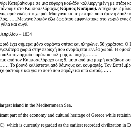
άρι Κατεβαίνουμε σε μια εύφορη κοιλάδα καλλιεργημένη με στάρι και
φτάνουμε στο Καμποσελόραχο
.( Κάμπος Κισάμου).
Απέχουμε 2 μίλι
νας αρσενικός στο χωριό. Μια γυναίκα με ρώτησε ποια ήταν η δουλειά
λος…….Μείνανε λοιπόν έξω έως ότου εμφανίστηκε στο χωριό ένας άν
 γάλα και αυγά.
 Απριλίου – 1834
ωριό έχει σήμερα μόνο σαράντα σπίτια και πληρώνει 58 χαράτσια. 
εγαλύτερα χωριά στην περιοχή που ονομάζεται Εννέα-χωριά. Η ομοιό
μυαλό την αρχαία παράκτια πόλη της περιοχής……..
με από τον Καμποσελόραχο στις 8. μετά από μια μικρή κατάβαση συ
…… Το βουνό καλύπτεται από θάμνους και κουμαριές. Τον Σεπτέμβρι
σχυριστούμε και για το ποτό που παράγεται από αυτούς……
h-largest island in the Mediterranean Sea,
ificant part of the economy and cultural heritage of Greece while retainin
BC
), which is currently regarded as the earliest recorded civilization in 