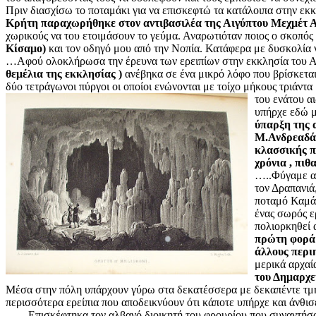
Πριν διασχίσω το ποταμάκι για να επισκεφτώ τα κατάλοιπα στην ε
Κρήτη παραχωρήθηκε στον αντιβασιλέα της Αιγύπτου Μεχμέτ Αλ
χωρικούς να του ετοιμάσουν το γεύμα. Αναρωτιόταν ποιος ο σκοπός 
Κίσαμο)
και τον οδηγό μου από την Νοπία. Κατάφερα με δυσκολία 
…Αφού ολοκλήρωσα την έρευνα των ερειπίων στην εκκλησία του 
θεμέλια της εκκλησίας )
ανέβηκα σε ένα μικρό λόφο που βρίσκεται 
δύο τετράγωνοι πύργοι οι οποίοι ενώνονται με τοίχο μήκους τριά
του ενάτου α
υπήρχε εδώ μ
ύπαρξη της 
Μ.Ανδρεαδάκ
κλασσικής π
χρόνια , πιθ
…..Φύγαμε απ
τον Δραπανιά
ποταμό Καμάρ
ένας σωρός ε
πολιορκηθεί 
πρώτη φορά 
άλλους περιη
μερικά αρχαί
του Δημαρχε
Μέσα στην πόλη υπάρχουν γύρω στα δεκατέσσερα με δεκαπέντε τμήμ
περισσότερα ερείπια που αποδεικνύουν ότι κάποτε υπήρχε και άνθισ
……Επισκέφτηκα τον αλβανό διοικητή του φρουρίου που συναντήσαμε