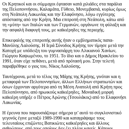
Οι Κρητικοί και οι σύμμαχοι έφτασαν κατά χιλιάδες στα παράλια
της Πελοποννήσου, Καλαμάτα, Γύθειο, Μονεμβασιά, κυρίως όμως
στη Νεάπολη Λακωνίας και την Ελαφόνησο, λόγω εγγύτερης
απόστασης από την Κρήτη. Μια επιτροπή στη Νεάπολη, κάτω από
τη «μύτη» των Ιταλών και των Γερμανών, οργάνωνε τη φύλαξη και
την ασφαλή διαφυγή τους, με καϊκιέρηδες της περιοχής.
Επικεφαλής της επιτροπής αυτής ήταν ο εμβληματικός παπα-
Μανόλης Λαλούσης. Η Ιερά Σύνοδος Κρήτης τον τίμησε μετά την
Κατοχή με υπόδειξη του γυμνασιάρχη του Αλικιανού Χανίων,
Γιώργου Καψωμένου, το 1951. Το ίδιο και ο Δήμος Ηρακλείου το
1991, όταν είχε πεθάνει, μετά από πρότασή μου. Στην τελετή
παραβρέθηκε ο γιος του, Νίκος Λαλούσης.
Ταυτόχρονα, μετά το τέλος της Μάχης της Κρήτης, γινόταν και η
μεταφορά των Πελοποννησίων, άλλων Ελλήνων στρατιωτών και
όσων έρχονταν αργότερα από τη Μέση Ανατολή από Κρήτη προς
Πελοπόννησο, από ηρωικούς καϊκιέρηδες. Μοναδική μορφή
καϊκιέρη υπήρξε ο Πέτρος Αρώνης (Τσουλάκος) από το Ελαφονήσι
Λακωνίας.
Η έρευνα που παρουσιάζουμε σήμερα γι’ αυτό το συγκλονιστικό
γεγονός έγινε μεταξύ 1989-1990 και καταγράψαμε τους
τελευταίους επιζώντες Βατικιώτες καϊκιέρηδες και άλλους
ανθρώπους, από τους οποίους δεν ζει πλέον κανείς. Κάποιοι