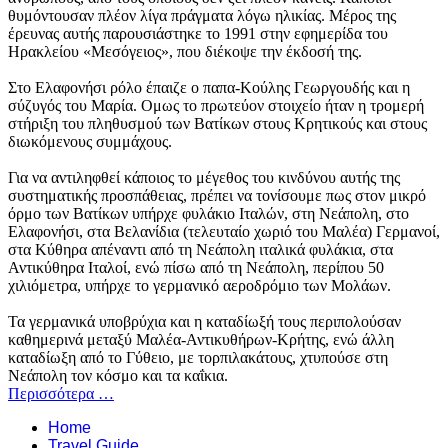
θυμόντουσαν πλέον λίγα πράγματα λόγω ηλικίας. Μέρος της
έρευνας αυτής παρουσιάστηκε το 1991 στην εφημερίδα του
Ηρακλείου «Μεσόγειος», που διέκοψε την έκδοσή της.
Στο Ελαφονήσι ρόλο έπαιζε ο παπα-Κούλης Γεωργουδής και η
σύζυγός του Μαρία. Ομως το πρωτεύον στοιχείο ήταν η τρομερή
στήριξη του πληθυσμού των Βατίκων στους Κρητικούς και στους
διωκόμενους συμμάχους.
Για να αντιληφθεί κάποιος το μέγεθος του κινδύνου αυτής της
συστηματικής προσπάθειας, πρέπει να τονίσουμε πως στον μικρό
όρμο των Βατίκων υπήρχε φυλάκιο Ιταλών, στη Νεάπολη, στο
Ελαφονήσι, στα Βελανίδια (τελευταίο χωριό του Μαλέα) Γερμανοί,
στα Κύθηρα απέναντι από τη Νεάπολη ιταλικά φυλάκια, στα
Αντικύθηρα Ιταλοί, ενώ πίσω από τη Νεάπολη, περίπου 50
χιλιόμετρα, υπήρχε το γερμανικό αεροδρόμιο των Μολάων.
Τα γερμανικά υποβρύχια και η καταδίωξή τους περιπολούσαν
καθημερινά μεταξύ Μαλέα-Αντικυθήρων-Κρήτης, ενώ άλλη
καταδίωξη από το Γύθειο, με τορπιλακάτους, χτυπούσε στη
Νεάπολη τον κόσμο και τα καΐκια.
Περισσότερα …
Home
Travel Guide