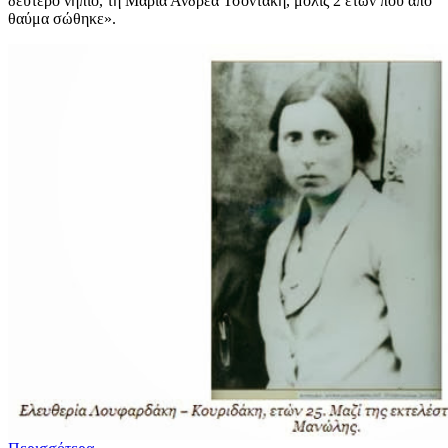
δεύτερο νήπιο, τη Μαρία Ανδρέα Τσοντάκη, μόλις 2 ετών που από
θαύμα σώθηκε».