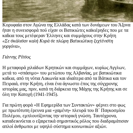
Κορυφαία στον Αγώνα της Ελλάδας κατά των δυνάμεων του Άξονα
ήταν η συνεισφορά πού είχαν οι Βατικιώτες καϊκιέρηδες που με τα
καΐκια τους μετέφεραν Έλληνες και συμμάχους στην Κρήτη
«Σε σκάλισαν καλή Κυρά σε πλώρη Βατικιώτικη ξεχτένιστη
γοργόνα»,
Γιάννης Ρίτσος
Η μεταφορά χιλιάδων Κρητικών και συμμάχων, κυρίως Αγγλων,
μετά το «σπάσιμο» του μετώπου της Αλβανίας, με βατικιώτικα
καΐκια, από τη νότια Λακωνία και ιδιαίτερα από τα Βάτικα και τον
Πειραιά, στην Κρήτη, είναι ένα άγνωστο έπος της σύγχρονης
ιστορίας μας, πριν, κατά τη διάρκεια της Μάχης της Κρήτης και σε
όλη την Κατοχή (1941-1945).
Για πρώτη φορά «Η Εφημερίδα των Συντακτών» φέρνει στο φως
με πρωτότυπη έρευνα μια «χαμένη» πλευρά του Β΄ Παγκοσμίου
Πολέμου, εμπλουτίζοντας την ιστορική γνώση. Ταυτόχρονα,
καταδεικνύεται ο εξαιρετικά σημαντικός ρόλος που διαδραμάτισαν
απλοί άνθρωποι με υψηλό σύστημα κοινωνικών αξιών.