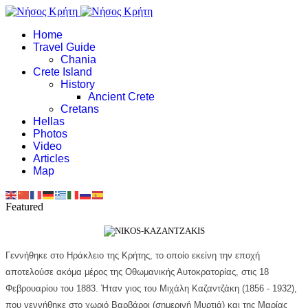
Home
Travel Guide
Chania
Crete Island
History
Ancient Crete
Cretans
Hellas
Photos
Video
Articles
Map
Featured
Γεννήθηκε στο
Ηράκλειο
της
Κρήτης
, το οποίο εκείνη την εποχή
αποτελούσε ακόμα μέρος της
Οθωμανικής Αυτοκρατορίας
, στις 18
Φεβρουαρίου του 1883. Ήταν γιος του Μιχάλη Καζαντζάκη (1856 - 1932),
που γεννήθηκε στο χωριό Βαρβάροι (σημερινή Μυρτιά) και της Μαρίας