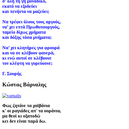
σ
’
όλη τη γη μοναδικό,
εκατό να εξοδεύει
και πενήντα να μαζεύει;
Να τρέφει όλους τους αργούς,
να’
χει επτά Πρωθυπουργούς,
ταμείο δίχως χρήματα
και δόξης τόσα μνήματα;
Να’
χει κλητήρες για φρουρά
και να σε κλέβουν φανερά,
κι ενώ αυτοί σε κλέβουνε
τον κλέφτη να γυρεύουνε;
Γ. Σουρής
Κώστας Βάρναλης
Φως ζητάνε τα χαϊβάνια
κ' οι ραγιάδες απ' τα ουράνια,
μα θεοί κι οξαποδώ
κει δεν είναι παρά δω.