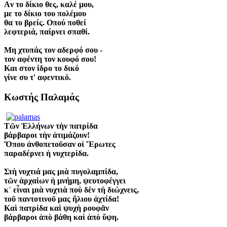
Aν το δίκιο θες, καλέ μου,
με το δίκιο του πολέμου
θα το βρείς. Oπού ποθεί
λεφτεριά, παίρνει σπαθί.
Mη χτυπάς τον αδερφό σου -
τον αφέντη τον κουφό σου!
Kαι στον ίδρο το δικό
γίνε συ τ' αφεντικό.
Κωστής Παλαμάς
Τῶν Ἑλλήνων τὴν πατρίδα
βάρβαροι τὴν ἀτιμάζουν!
Ὅπου ἀνθοπετοῦσαν οἱ Ἔρωτες
παραδέρνει ἡ νυχτερίδα.
Στὴ νυχτιά μας μιὰ πυγολαμπίδα,
τῶν ἀρχαίων ἡ μνήμη, ψευτοφέγγει
κ᾿ εἶναι μιὰ νυχτιὰ ποὺ δὲν τὴ διώχνεις,
τοῦ παντοτινοῦ μας ἥλιου ἀχτίδα!
Καὶ πατρίδα καὶ ψυχὴ ρουφᾶν
βάρβαροι ἀπὸ βάθη καὶ ἀπὸ ὕψη.