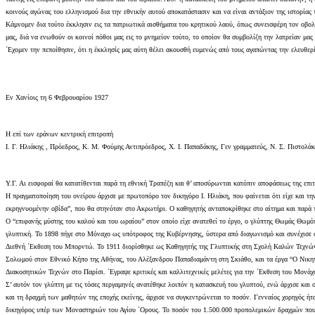
κοινούς αγώνας του ελληνισμού δια την εθνικήν αυτού αποκατάστασιν και να είναι αντάξιον της ιστορίας 
Κάμνομεν δια τούτο έκκλησιν εις τα πατριωτικά αισθήματα του κρητικού λαού, όπως συνεισφέρη τον οβολό
μας, διά να ενωθούν οι κοινοί πόθοι μας εις το μνημείον τούτο, το οποίον θα συμβολίζη την λατρείαν μ
΄Εχομεν την πεποίθησιν, ότι η έκκλησίς μας αύτη θέλει ακουσθή ευμενώς από τους αγαπώντας την ελευθερ
Εν Χανίοις τη 6 Φεβρουαρίου 1927
Η επί των εράνων κεντρική επιτροπή
Ι. Γ. Ηλιάκης , Πρόεδρος, Κ. Μ. Φούμης Αντιπρόεδρος, Χ. Ι. Παπαδάκης, Γεν γραμματεύς, Ν. Σ. Πιστολά
Υ.Γ. Αι εισφοραί θα κατατίθενται παρά τη εθνική Τραπέζη και θ’ αποσύρωνται κατόπιν αποφάσεως της επ
Η πραγματοποίηση του ονείρου άρχισε με πρωτοπόρο τον δικηγόρο Ι. Ηλιάκη, που φαίνεται ότι είχε και 
εκρηγνυομένην οβίδα”, που θα στηνόταν στο Ακρωτήρι. Ο καθηγητής ανταποκρίθηκε στο αίτημα και παρά τ
Ο “επιφανής μύστης του καλού και του ωραίου” στον οποίο είχε ανατεθεί το έργο, ο γλύπτης Θωμάς Θωμ
γλυπτική. Το 1898 πήγε στο Μόναχο ως υπότροφος της Κυβέρνησης, ύστερα από διαγωνισμό και συνέχισε 
Διεθνή ΄Εκθεση του Μπορντώ. Το 1911 διορίσθηκε ως Καθηγητής της Γλυπτικής στη Σχολή Καλών Τεχνών.
Σολωμού στον Εθνικό Κήπο της Αθήνας, του Αλέξανδρου Παπαδιαμάντη στη Σκιάθο, και τα έργα “Ο Νικητή
Διακοσητικών Τεχνών στο Παρίσι. ΄Εγραψε κριτικές και καλλιτεχνικές μελέτες για την ΄Εκθεση του Μον
Σ’ αυτόν τον γλύπτη με τις τόσες περγαμηνές ανατέθηκε λοιπόν η κατασκευή του γλυπτού, ενώ άρχισε και
και τη δραχμή των μαθητών της εποχής εκείνης, άρχισε να συγκεντρώνεται το ποσόν. Γενναίος χορηγός ήτα
δικηγόρος υπέρ των Μοναστηριών του Αγίου ΄Ορους. Το ποσόν του 1.500.000 προπολεμικών δραχμών που στ