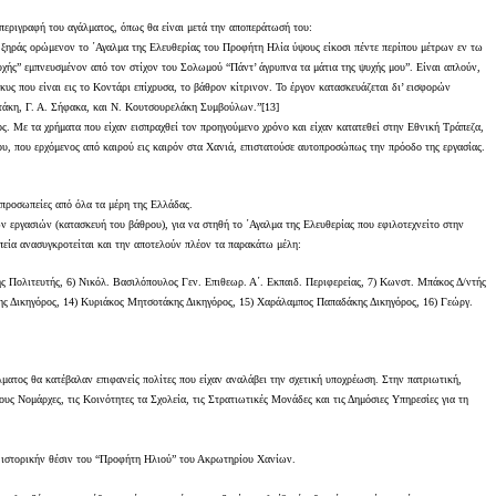
 περιγραφή του αγάλματος, όπως θα είναι μετά την αποπεράτωσή του:
 ξηράς ορώμενον το ΄Αγαλμα της Ελευθερίας του Προφήτη Ηλία ύψους είκοσι πέντε περίπου μέτρων εν τω
ής” εμπνευσμένον από τον στίχον του Σολωμού “Πάντ’ άγρυπνα τα μάτια της ψυχής μου”. Είναι απλούν,
υς που είναι εις το Κοντάρι επίχρυσα, το βάθρον κίτρινον. Το έργον κατασκευάζεται δι’ εισφορών
ντάκη, Γ. Α. Σήφακα, και Ν. Κουτσουρελάκη Συμβούλων.”[13]
ος. Με τα χρήματα που είχαν εισπραχθεί τον προηγούμενο χρόνο και είχαν κατατεθεί στην Εθνική Τράπεζα,
λου, που ερχόμενος από καιρού εις καιρόν στα Χανιά, επιστατούσε αυτοπροσώπως την πρόοδο της εργασίας.
ιπροσωπείες από όλα τα μέρη της Ελλάδας.
 εργασιών (κατασκευή του βάθρου), για να στηθή το ΄Αγαλμα της Ελευθερίας που εφιλοτεχνείτο στην
εία ανασυγκροτείται και την αποτελούν πλέον τα παρακάτω μέλη:
ολιτευτής, 6) Νικόλ. Βασιλόπουλος Γεν. Επιθεωρ. Α΄. Εκπαιδ. Περιφερείας, 7) Κωνστ. Μπάκος Δ/ντής
κης Δικηγόρος, 14) Κυριάκος Μητσοτάκης Δικηγόρος, 15) Χαράλαμπος Παπαδάκης Δικηγόρος, 16) Γεώργ.
ματος θα κατέβαλαν επιφανείς πολίτες που είχαν αναλάβει την σχετική υποχρέωση. Στην πατριωτική,
υς Νομάρχες, τις Κοινότητες τα Σχολεία, τις Στρατιωτικές Μονάδες και τις Δημόσιες Υπηρεσίες για τη
ν ιστορικήν θέσιν του “Προφήτη Ηλιού” του Ακρωτηρίου Χανίων.