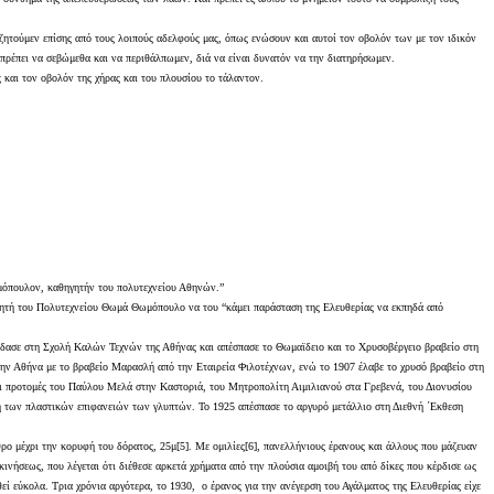
 ζητούμεν επίσης από τους λοιπούς αδελφούς μας, όπως ενώσουν και αυτοί τον οβολόν των με τον ιδικόν
ο πρέπει να σεβώμεθα και να περιθάλπωμεν, διά να είναι δυνατόν να την διατηρήσωμεν.
 και τον οβολόν της χήρας και του πλουσίου το τάλαντον.
ωμόπουλον, καθηγητήν του πολυτεχνείου Αθηνών.”
θηγητή του Πολυτεχνείου Θωμά Θωμόπουλο να του “κάμει παράσταση της Ελευθερίας να εκπηδά από
ούδασε στη Σχολή Καλών Τεχνών της Αθήνας και απέσπασε το Θωμαϊδειο και το Χρυσοβέργειο βραβείο στη
την Αθήνα με το βραβείο Μαρασλή από την Εταιρεία Φιλοτέχνων, ενώ το 1907 έλαβε το χρυσό βραβείο στη
ι προτομές του Παύλου Μελά στην Καστοριά, του Μητροπολίτη Αιμιλιανού στα Γρεβενά, του Διονυσίου
η των πλαστικών επιφανειών των γλυπτών. Το 1925 απέσπασε το αργυρό μετάλλιο στη Διεθνή ΄Εκθεση
θρο μέχρι την κορυφή του δόρατος, 25μ[5]. Με ομιλίες[6], πανελλήνιους έρανους και άλλους που μάζευαν
κινήσεως, που λέγεται ότι διέθεσε αρκετά χρήματα από την πλούσια αμοιβή του από δίκες που κέρδισε ως
 εύκολα. Τρια χρόνια αργότερα, το 1930, ο έρανος για την ανέγερση του Αγάλματος της Ελευθερίας είχε