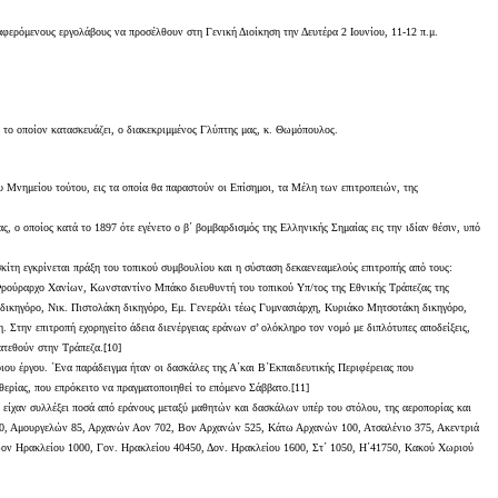
αφερόμενους εργολάβους να προσέλθουν στη Γενική Διοίκηση την Δευτέρα 2 Ιουνίου, 11-12 π.μ.
ς, το οποίον κατασκευάζει, ο διακεκριμμένος Γλύπτης μας, κ. Θωμόπουλος.
υ Μνημείου τούτου, εις τα οποία θα παραστούν οι Επίσημοι, τα Μέλη των επιτροπειών, της
ς, ο οποίος κατά το 1897 ότε εγένετο ο β΄ βομβαρδισμός της Ελληνικής Σημαίας εις την ιδίαν θέσιν, υπό
ίτη εγκρίνεται πράξη του τοπικού συμβουλίου και η σύσταση δεκαενεαμελούς επιτροπής από τους:
ρούραρχο Χανίων, Κωνσταντίνο Μπάκο διευθυντή του τοπικού Υπ/τος της Εθνικής Τράπεζας της
ικηγόρο, Νικ. Πιστολάκη δικηγόρο, Εμ. Γενεράλι τέως Γυμνασιάρχη, Κυριάκο Μητσοτάκη δικηγόρο,
την επιτροπή εχορηγείτο άδεια διενέργειας εράνων σ’ ολόκληρο τον νομό με διπλότυπες αποδείξεις,
ατεθούν στην Τράπεζα.[10]
οιου έργου. ΄Ενα παράδειγμα ήταν οι δασκάλες της Α΄και Β΄Εκπαιδευτικής Περιφέρειας που
ερίας, που επρόκειτο να πραγματοποιηθεί το επόμενο Σάββατο.[11]
 είχαν συλλέξει ποσά από εράνους μεταξύ μαθητών και δασκάλων υπέρ του στόλου, της αεροπορίας και
ν 30, Αμουργελών 85, Αρχανών Αον 702, Βον Αρχανών 525, Κάτω Αρχανών 100, Ατσαλένιο 375, Ακεντριά
 Βον Ηρακλείου 1000, Γον. Ηρακλείου 40450, Δον. Ηρακλείου 1600, Στ΄ 1050, Η΄41750, Κακού Χωριού