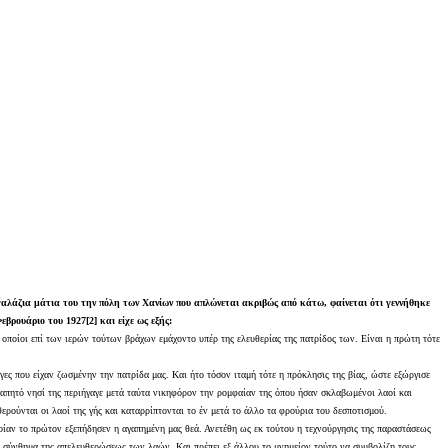
 γαλάζια μάτια του την πόλη των Χανίων που απλώνεται ακριβώς από κάτω, φαίνεται ότι γεννήθηκε
ρουάριο του 1927[2] και είχε ως εξής:
ποίοι επί των ιερών τούτων βράχων εμάχοντο υπέρ της ελευθερίας της πατρίδος των. Είναι η πρώτη τότε
ς που είχαν ζωσμένην την πατρίδα μας. Και ήτο τόσον ιταμή τότε η πρόκλησις της βίας, ώστε εξώργισε
αγαπητό νησί της περιήγαγε μετά ταύτα νικηφόρον την ρομφαίαν της όπου ήσαν σκλαβωμένοι λαοί και
ρούνται οι λαοί της γής και καταρρίπτονται το έν μετά το άλλο τα φρούρια του δεσποτισμού.
ποίαν το πρώτον εξεπήδησεν η αγαπημένη μας θεά. Ανετέθη ως εκ τούτου η τεχνούργησις της παραστάσεως
το σύνθημα της απελευθερώσεως των λαών. Και πρέπει εξ άλλου το μνημείον τούτο να συμβολίζη τους