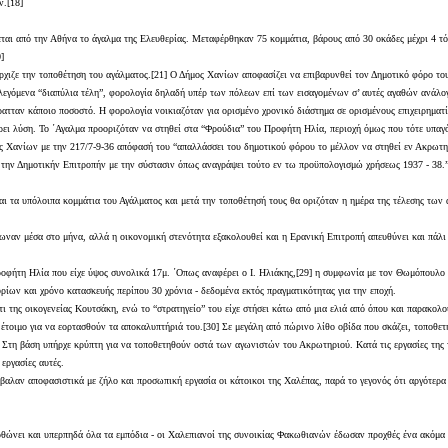
ν.[18]
έρεται από την Αθήνα το άγαλμα της Ελευθερίας. Μεταφέρθηκαν 75 κομμάτια, βάρους από 30 οκάδες μέχρι 4
]
χιζε την τοποθέτηση του αγάλματος.[21] Ο Δήμος Χανίων αποφασίζει να επιβαρυνθεί τον Δημοτικό φόρο του 
α λεγόμενα “διαπύλια τέλη”, φορολογία δηλαδή υπέρ των πόλεων επί των εισαγομένων σ’ αυτές αγαθών ανάλο
σέπρατταν κάποιο ποσοστό. Η φορολογία νοικιαζόταν για ορισμένο χρονικό διάστημα σε ορισμένους επιχειρη
ρει λύση. Το ΄Αγαλμα προοριζόταν να στηθεί στα “Φρούδια” του Προφήτη Ηλία, περιοχή όμως που τότε υπαγ
ος Χανίων με την 217/7-9-36 απόφασή του “απαλλάσσει του δημοτικού φόρου το μέλλον να στηθεί εν Ακρωτηρ
ς την Δημοτικήν Επιτροπήν με την σύστασιν όπως αναγράψει τούτο εν τω προϋπολογισμώ χρήσεως 1937 - 38.”
και τα υπόλοιπα κομμάτια του Αγάλματος και μετά την τοποθέτησή τους θα οριζόταν η ημέρα της τέλεσης τω
είωναν μέσα στο μήνα, αλλά η οικονομική στενότητα εξακολουθεί και η Ερανική Επιτροπή απευθύνει και πάλι
ροφήτη Ηλία που είχε ύψος συνολικά 17μ. ΄Οπως αναφέρει ο Ι. Ηλιάκης,[29] η συμφωνία με τον Θωμόπουλο π
ρίων και χρόνο κατασκευής περίπου 30 χρόνια - δεδομένα εκτός πραγματικότητας για την εποχή.
ι της οικογενείας Κουτσάκη, ενώ το “στρατηγείο” του είχε στήσει κάτω από μια ελιά από όπου και παρακολο
 έτοιμο για να εορτασθούν τα αποκαλυπτήριά του.[30] Σε μεγάλη από πώρινο λίθο οβίδα που σκάζει, τοποθε
 Στη βάση υπήρχε κρύπτη για να τοποθετηθούν οστά των αγωνιστών του Ακρωτηριού. Κατά τις εργασίες της 
εργασίες αυτές.
νέβαλαν αποφασιστικά με ζήλο και προσωπική εργασία οι κάτοικοι της Χαλέπας, παρά το γεγονός ότι αργότε
ορθώνει και υπερπηδά όλα τα εμπόδια - οι Χαλεπιανοί της συνοικίας Φακωθιανών έδωσαν προχθές ένα ακόμα 