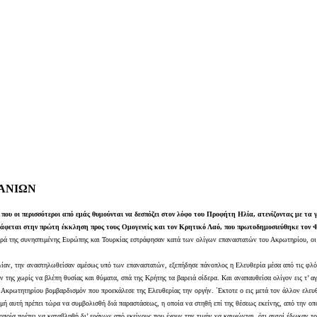
ΧΑΝΙΩΝ
ου οι περισσότεροι από εμάς θυμούνται να δεσπόζει στον λόφο του Προφήτη Ηλία, ατενίζοντας με τα
άφεται στην πρώτη έκκληση προς τους Ομογενείς και τον Κρητικό Λαό, που πρωτοδημοσιεύθηκε τον Φεβ
υρά της συνησπιμένης Ευρώπης και Τουρκίας εστράφησαν κατά των ολίγων επαναστατών του Ακρωτηρίου, οι ο
λίαν, την αναστηλωθείσαν αμέσως υπό των επαναστατών, εξεπήδησε πάνοπλος η Ελευθερία μέσα από τις φλόγε
 της χωρίς να βλέπη θυσίας και θύματα, σπά της Κρήτης τα βαρειά σίδερα. Και αναπαυθείσα ολίγον εις τ’ 
 Ακρωτητηρίου βομβαρδισμόν που προεκάλεσε της Ελευθερίας την οργήν. ΄Εκτοτε ο εις μετά τον άλλον ελευθε
ιμή αυτή πρέπει τώρα να συμβολισθή διά παραστάσεως, η οποία να στηθή επί της θέσεως εκείνης, από την ο
 οποία πρέπει να καταβληθή δι’ εράνων από εκείνους που έχουν την τιμήν να καυχώνται, ότι αυτοί έδωκαν 