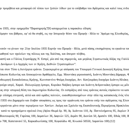
ν προμήθεια και μεταφορά επί τόπου των ξεστών λίθων για το υπόβαθρο του Αγάλματος και καλεί τους ενδι
ίου 1935, στην εφημερίδα “Παρατηρητής”[9] καταχωρείται η παρακάτω είδηση:
δόμησιν του βάθρου, εφ’ ού θα στηθή, εις την Ιστορικήν θέσιν του Προφήτ - Ηλία το ΄Αγαλμα της Ελευθερία
νατόν να γίνουν την 21ην Ιουλίου 1935 Εορτήν του Προφήτ - Ηλία, μετά πάσης επισημότητος τα εγκαίνια το
μαθηταί των σχολείων της πόλεως και της Χαλέπας, και άπειρον πλήθος.
ραστή και ο Γάλλος Στρατάρχης Ν. Εσπρέ, μία από τας σημερινάς, και μεγάλας Στρατιωτικάς δόξας της Γαλλία
υνάμεων ή ο Αρχηγός των εν Κρήτη, Διεθνών Στρατευμάτων”.
ται στον Τύπο η διενέργεια εράνου. Συγκεκριμένα με απόφαση του Υπουργού Γενικού Διοικητή Κρήτης Αποσκ
ίσκοπο Κυδωνίας και Αποκορώνου Αγαθάγγελο, Εμμ. Μουντάκη γερουσιαστή, Ιωάννη Μουντάκη Δήμαρχο, Φ
θεωρητή Εκπαιδεύσεως Κρήτης, Κωνσταντίνο Φούμη δικηγόρο, Αντ. Κατζουράκη δικηγόρο Ιωάννη Ηλιάκη δ
ούχα ιατρό, Χαραλ. Πολωγιώργη έμπορο, Κυριάκο Ναξάκη έμπορο και Ιωάννη Ανδρονικάκη έμπορο ως μέλη. Σ
ίας στην ιστορική θέση του Ακρωτηρίου Κυδωνίας. Οι εισπράξεις από τους εράνους αυτούς επρόκειτο να κατ
ην επίσημη επιτροπή, αλλά και από ομάδες πολιτών, ευαισθητοποιημένων στην ιδέα της κατασκευής ένός τέτ
/1935 στο Δημαρχείο και έλαβαν αποφάσεις ως προς την οργάνωση του εράνου υπέρ του αγάλματος της Ελευθ
ενεργούνται μόνο στην περιφέρεια των Χανίων. Ακόμη και Σχολεία της Εκαπιδευτικής Περιφέρειας Ηρακλείου
ν κατά το προηγούμενο σχολικό έτος (Αγίου Θωμά δρ. 90, Αγ. Ιωάννου 110, Αγ. Παντελεήμονος 95, Ακρίω
Βουτουφούς 90, Γαρύπας 100, Δομανίων 36, Δαφνών 525, Δεμάτι 90, Διονύσι 50, Δραπέτι 100, Εθιάς 100,
υ 708, Καπετανανέ 55, Καρκαδιωτίσσης 100, Κεφαλάδω 40, Κνωσού 50550, Λαρανίου 100).[12]