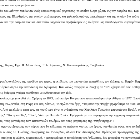
του και του προορισμού του.
ν του διά την διαιώνισιν ενός κοσμοϊστορικού γεγονότος, το οποίον έλαβε χώραν εις την πατρίδα του. Και
ας προς την Ελευθερίαν, την οποίαν μετά μακρούς και χαλεπούς αγώνας απεκτήσαμεν και την οποίαν δια τούτ
ίαν και την πατρίδα των και διά τούτο θαρρούντως προβαίνομεν εις το έργον μας απεκδεχόμενοι ευγνωμόνως
κης, Ταμίας, Εμμ. Π. Μουντάκης, Γ. Α. Σήφακας, Ν. Κουτσουρελάκης, Σύμβουλοι.
ιτροπής αναλόγως της προόδου του έργου, η εκτέλεσις του οποίου έχει ανατεθή εις τον γλύπτην κ. Θωμάν Θ
την έμπνευση για την κατασκευή του Αγάλματος. Και καθώς αναφέρει ο ίδιος[3], το 1926 ζήτησε από τον Κα
ις διάφορες γνώμες υιοθέτησε με ενθουσιασμό την ιδέα.
όπουλος είχε γεννηθεί στη Σμύρνη το 1873, από πατέρα Κύπριο που εγκαταστάθηκε στην Αθήνα το 1877. Σπ
στη Φλωρεντία, στη Ρώμη και στη Νάπολη. Το πρώτο του έργο, “Τα μάτια της Ψυχής” βραβεύθηκε το 1900 σ
 Από τα πλείστα έργα του, τα κυριώτερα είναι ο ανδριάντας του Χαριλάου Τρικούπη μπροστά στη Βουλή, ο
ς”, “Ταν ή επί Τας”, “Παν”, “Διά την Πατρίδα”, κλπ. Εφάρμοσε με την πυρογραφία την έγχρωμη εναρμόνισ
άχου, τους ζωγράφους των Βαλκανικών πολέμων και τους ζωγράφους της Αναγέννησης.[4]
 ο αγώνας εξεύρεσης των πόρων που θα κάλυπταν το τεράστιο κόστος του έργου, που θα είχε ύψος, από το βά
ν ο ίδιος ο Ι. Ηλιάκης, συνεργάτης του Βενιζέλου, άλλοτε Γεν. Διοικητής Δυτ. Θράκης και πρωτεργάτης της 
οίχησε η μελέτη, η κατασκευή, η μεταφορά και η τοποθέτηση του Αγάλματος, δεν μπορούσε να συγκεντρωθεί