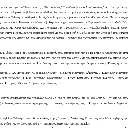
 από το έργα του “Τουρκοκρήτες”, “Τα Χανιά μας”, “Εξισλαμισμός και Χριστιανισμός”, κ.α. δίνει μια λιτή
ημένης επί κλιμακωτού βάθρου και υποβάθρου θα ίσταται από μεγάλης αποστάσεως και από θαλάσσης και από
 του Πολυτεχνείου Αθηνών. Το ΄Αγαλμα θα ήναι έγχρωμον όπως και ένα άλλο του ιδίου “Τα μάτια της ψυχ
ο, η ασπίς και το Κοντάρι από χαλκόν οξειδωμένον με χρώμα υποκύανον, η Περικεφαλαία και ο διπλούς Πέλεκ
οέδρου, Κ. Μ. Φούμη αντιπροέδρου, Χ.Ι. Παπαδάκη Γεν. Γραμματέως, Ν. Σ. Πιστολάκη Ταμίου, Εμμ. Π. Μου
Κρήτη για να εξασφαλισθεί το απαιτούμενο ποσό για την κατασκευή του βάθρου και την μεταφορά του Αγάλματ
ς οδηγίες του καλλιτέχνη που είχε φιλοτεχνήσει το άγαλμα, Καθηγητή του Μετσόβειου Πολυτεχνείου Θωμοπού
τον ερχόμενο Μάϊο, σε λαμπρή πατριωτική εορτή, στην οποία θα παρίστατο ο Βασιλιάς, η Κυβέρνηση και αντ
κού Διοικητή Κρήτης και η οποία είχε αναλάβει το έργο των εράνων για την αποπεράτωση των απαιτουμένων
 με πρωτοβουλία του Υπουργού Γεν. Διοικητή και του έγκριτου δικηγόρου Αθηνών Ιωάννη Ηλιάκη, η Επιτροπ
ώνου, 3) Στ. Ποθουλάκης Φρούραρχος Χανίων, 4) Ιωάννης Μουντάκης Δήμαρχος, 5) Εμμανουήλ Μουντάκης Π
λιάκης Δικηγόρος, 11) Εμμ. Γενεράλης Γυμνασιάρχης, 12) Γεώργ. Κασιμάτης ΄Εμπορος, 13) Νικόλ. Πιστολά
ης ΄Εμπορος, 20) Ιωάν. Ανδρονικάκης ΄Εμπορος.[14]
ν για την αποπεράτωση των παραπάνω εργασιών, που έφθανε περίπου τις 300.000 δραχμές. Την αξία του αγάλ
 Χανίων, όπου και ο λογαριασμός της Επιτροπείας, τις εισφορές τους. Η Επιτροπεία είχε δώσει οδηγίες στο
ετσοβείου Πολυτεχνείου κ. Θωμοπούλου, το μεγαλοπρεπές ΄Αγαλμα της Ελευθερίας όπερ θέλει στηθή εις τη
 δήν ανέκοπτον το έργον της υπό την Προεδρείαν ημών ερανικής Επιτροπείας.