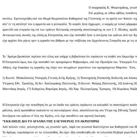
Ο συγγραφέας Κ. Φουρναράκης, γνωστός
Επί μεγάλης εκ λίθου οβίδος τοποθετ
συνόλω. Εφιλοτεχνήθη υπό του Θωμά Θωμοπούλου Καθηγητού της Γλυπτικής εν τη σχολή των Καλών τεχνών
αλλ’ εν τη απλότητί του η αρμονία και η φιλοκαλία. Το κεφάλι ήναι έγχρωμον, ο κορμός με λευκό μάρμαρ
φροντίδι και ενεργεία της επί των εράνων Κεντρικής επιτροπής αποτελουμένης εκ των Ι. Γ. Ηλιάκη, πρ
Αντικειμενικός σκοπός της επίση,ης Επιτροπείας που είχε συσταθεί ήταν η συνέχιση του εράνου ανά την 
είχε αρχίσει δύο μήνες πριν η εργασία του βάθρου με την επίβλεψη του Αρχιτέκτονος Σταυρίδη και με τι
Το ΄Αγαλμα βρισκόταν περίπου στο τέλος και υπήρχε η βεβαιότητα ότι επρόκειτο να στηθεί στο Ακρωτήρι 
Η Επιτροπεία όμως που είχε συσταθεί τον προηγούμενο Φεβρουάριο, υπό την Προεδρία του. Υπουργού Γενι
Αθήνα, είχε διακόψει τις εργασίες της λόγω των ανωμάλων γεγονότων του προηγούμενου Μαρτίου. ΄Ετσι,
1) Κωνστ. Μπακόπουλος Υπουργός Γενικός Δ/τής Κρήτης, 2) Τοποτηρητής Επισκοπής Κυδωνάς και Αποκορ
Υπ/ματος Εθν. Τραπέζης, 8) Αντ. Κατζουράκης Πολιτευτής, 9) Κωνστ. Φούμης Πολιτευτής, 10) Ιωάννης Η
Μανιτάκης Ιατρός, 17) Ευάγγελος Βαρούχας Ιατρός, 18) Χαρ. Πωλογεώργης ΄Εμπορος, 19) Κυριάκος Ναξάκ
Η Επιτροπεία είχε την πεποίθηση ότι με τα έσοδα του εράνου επρόκειτο να καλυφθεί το απαιτούμενο ποσό
μάλιστα, αυτή προσπάθεια εκαλούντο να συνεισφέρουν όλοι, αποστέλλοντας στο Υπ/μα της Εθνικής Τραπέζης
διενέργεια του εράνου σ’ όλη την Κρήτη, ενώ είχε απευθύνει και σχετική έκκληση:
“ΕΚΚΛΗΣΙΣ ΔΙΑ ΤΟ ΑΓΑΛΜΑ ΤΗΣ ΕΛΕΥΘΕΡΙΑΣ ΕΝ ΑΚΡΩΤΗΡΙΩ
Από πολλών ετών, φιλοτεχνείται, ως γνωστόν υμίν, παρά του γνωστού Καλλιτέχνου και Καθηγητού του Μ
Το άγαλμα, ευρισκόμενον εν τω τελειούσθαι, θα είχεν ήδη τοποθετηθή εάν τα τελευταία θλιβερά γεγονότα