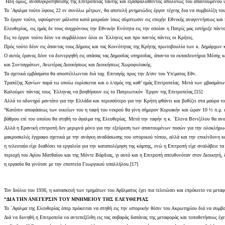
΄Ηδη όμως, ανσσυγκροτηθείσης της Επιτροπείας ταύτης και εξασφαλισθέντος απολύτως του απαιτουμένου υπ
Το ΄Αγαλμα τούτο ύψους 22 εν συνόλω μέτρων, θα αποτελή μνημειώδες έργον τέχνης δια να συμβολίζη το
Το έργον τούτο, υψούμενον μάλιστα κατά μοιραίαν ίσως σύμπτωσιν εις εποχήν Εθνικής αναγεννήσεως και 
Ελευθερίας, εις ημάς δε τους συγχρόνους την Εθνικήν Ενότητα εις την οποίαν η Πατρίς μας εστήριξε πάντ
Εις το έργον τούτο δέον να συμβάλλουν όλοι οι ΄Ελληνες και προ παντός πάντες οι Κρήτες.
Πρός τούτο δέον εις άπαντας τους Δήμους και τας Κοινότητας της Κρήτης πρωτοβουλία των κ. Δημάρχων 
Ο αυτός έρανος δέον να διενεργηθή εις απάσας τας Δημοσίας υπηρεσίας, άπαντα τα εκπαιδευτήρια Μέση
και Συνταγμάτων, Ανωτέρας Διοικήσεως και Διοικήσεως Χωροφυλακής.
Τα σχετικά εμβάσματα θα αποστέλλωνται διά ταχ. Επιταγής προς την Δ/σιν του Υπ/ματος Εθν.
Τραπέζης Χανίων παρά τω οποίω ευρίσκεται και ο λ/σμός της καθ’ ημάς Επιτροπείας. Μετά των μβασμάτων
Καλούμεν πάντας τους ΄Ελληνας να βοηθήσουν εις το Πατριωτικόν ΄Εργον της Επιτροπείας.[15]
Αλλά το οδυνηρό μαντάτο για την Ελλάδα και περισσότερο για την Κρήτη φθάνει και βυθίζει στα μαύρα το
“Κατόπιν αποφάσεως των οικείων του η ταφή του νεκρού θα γίνη σήμερον Κυριακήν και ώραν 10 ½ π.μ. ε
βάθρου επί του οποίου θα στηθή το άγαλμα της Ελευθερίας. Μετά την ταφήν η κ. ΄Ελενα Βενιζέλου θα αν
Αλλά η Ερανική επιτροπή δεν μεριμνά μόνο για την εξεύρεση των απαιτουμένων ποσών για την ολοκλήρωσ
μακροσκελές έγγραφο σχετικά με την ανάγκη αναδάσωσης του ιστορικού τόπου, αλλά και την επικίνδυνη κ
η τελευταία είχε διαθέσει τα εργαλεία για την καταπολέμηση της κάμπης, ενώ η Επιτροπή είχε αναλάβειε
περιοχή του Αγίου Ματθαίου και της Μόντε Βάρδιας, γι αυτό και η Επιτροπή απευθυνόταν στον Διοικητή, 
η εργασία θα γινόταν με την εποπτεία Γεωργικού υπαλλήλου.[17]
Τον Ιούλιο του 1936, η κατασκευή των τμημάτων του Αγάλματος έχει πια τελειώσει και επρόκειτο να μετ
“ΔΙΑ ΤΗΝ ΑΝΕΓΕΡΣΙΝ ΤΟΥ ΜΝΗΜΕΙΟΥ ΤΗΣ ΕΛΕΥΘΕΡΙΑΣ
Το ΄Αγαλμα της Ελευθερίας όπερ πρόκειται να στηθή εις την ιστορικήν θέσιν του Ακρωτηρίου διά να συμ
Διά να δυνηθή η Επιτροπεία να αντεπεξέλθη εις τας σοβαράς δαπάνας της μεταφοράς και τοποθετήσεως έχε