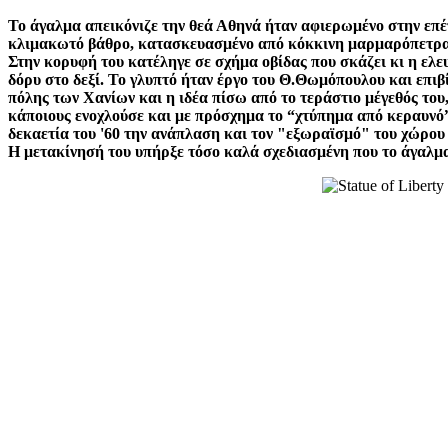
Το άγαλμα απεικόνιζε την θεά Αθηνά ήταν αφιερωμένο στην επέτ
κλιμακωτό βάθρο, κατασκευασμένο από κόκκινη μαρμαρόπετρα
Στην κορυφή του κατέληγε σε σχήμα οβίδας που σκάζει κι η ελ
δόρυ στο δεξί. Το γλυπτό ήταν έργο του Θ.Θωμόπουλου και επι
πόλης των Χανίων και η ιδέα πίσω από το τεράστιο μέγεθός του
κάποιους ενοχλούσε και με πρόσχημα το “χτύπημα από κεραυνό”
δεκαετία του '60 την ανάπλαση και τον "εξωραϊσμό" του χώρου
Η μετακίνησή του υπήρξε τόσο καλά σχεδιασμένη που το άγαλμα