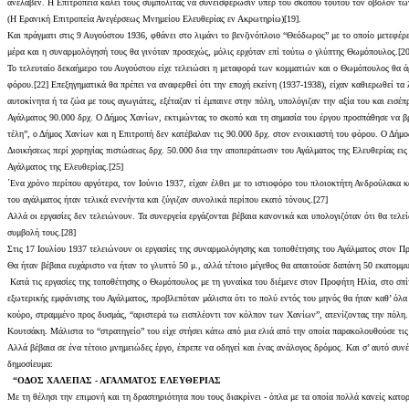
ανέλαβεν. Η Επιτροπεία καλεί τους συμπολίτας να συνεισφέρωσιν υπέρ του σκοπού τούτου τον οβολόν τω
(Η Ερανική Επιτροπεία Ανεγέρσεως Μνημείου Ελευθερίας εν Ακρωτηρίω)[19].
Και πράγματι στις 9 Αυγούστου 1936, φθάνει στο λιμάνι το βενζινόπλοιο “Θεόδωρος” με το οποίο μετεφ
μέρα και η συναρμολόγησή τους θα γινόταν προσεχώς, μόλις ερχόταν επί τούτω ο γλύπτης Θωμόπουλος.[20
Το τελευταίο δεκαήμερο του Αυγούστου είχε τελειώσει η μεταφορά των κομματιών και ο Θωμόπουλος θα άρ
φόρου.[22] Επεξηγηματικά θα πρέπει να αναφερθεί ότι την εποχή εκείνη (1937-1938), είχαν καθιερωθεί τ
αυτοκίνητα ή τα ζώα με τους αγωγιάτες, εξέταζαν τί έμπαινε στην πόλη, υπολόγιζαν την αξία του και ει
Αγάλματος 90.000 δρχ. Ο Δήμος Χανίων, εκτιμώντας το σκοπό και τη σημασία του έργου προσπάθησε να β
τέλη”, ο Δήμος Χανίων και η Επιτροπή δεν κατέβαλαν τις 90.000 δρχ. στον ενοικιαστή του φόρου. Ο Δήμ
Διοικήσεως περί χορηγίας πιστώσεως δρχ. 50.000 δια την αποπεράτωσιν του Αγάλματος της Ελευθερίας ει
Αγάλματος της Ελευθερίας.[25]
΄Ενα χρόνο περίπου αργότερα, τον Ιούνιο 1937, είχαν έλθει με το ιστιοφόρο του πλοιοκτήτη Ανδρούλακα 
του αγάλματος ήταν τελικά ενενήντα και ζύγιζαν συνολικά περίπου εκατό τόνους.[27]
Αλλά οι εργασίες δεν τελειώνουν. Τα συνεργεία εργάζονται βέβαια κανονικά και υπολογιζόταν ότι θα τελ
συμβολή τους.[28]
Στις 17 Ιουλίου 1937 τελειώνουν οι εργασίες της συναρμολόγησης και τοποθέτησης του Αγάλματος στον Π
Θα ήταν βέβαια ευχάριστο να ήταν το γλυπτό 50 μ., αλλά τέτοιο μέγεθος θα απαιτούσε δαπάνη 50 εκατομμυ
Κατά τις εργασίες της τοποθέτησης ο Θωμόπουλος με τη γυναίκα του διέμενε στον Προφήτη Ηλία, στο σπίτ
εξωτερικής εμφάνισης του Αγάλματος, προβλεπόταν μάλιστα ότι το πολύ εντός του μηνός θα ήταν καθ’ όλα
κούρο, στραμμένο προς δυσμάς, “αριστερά τω εισπλέοντι τον κόλπον των Χανίων”, ατενίζοντας την πόλη.
Κουτσάκη. Μάλιστα το “στρατηγείο” του είχε στήσει κάτω από μια ελιά από την οποία παρακολουθούσε τις 
Αλλά βέβαια σε ένα τέτοιο μνημειώδες έργο, έπρεπε να οδηγεί και ένας ανάλογος δρόμος. Και σ’ αυτό συ
δημοσίευμα:
“ΟΔΟΣ ΧΑΛΕΠΑΣ - ΑΓΑΛΜΑΤΟΣ ΕΛΕΥΘΕΡΙΑΣ
Με τη θέλησι την επιμονή και τη δραστηριότητα που τους διακρίνει - όπλα με τα οποία πολλά κανείς κατ