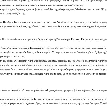
ολοίπου δια τής πατριωτικής και γενναιοδώρου προσφοράς επιφανών συμπολιτών, η καθ’ ημάς Επιτροπεία επι
υς σκληρούς και μακραίωνας αγώνας της Κρήτης προς απόκτησιν της Ελευθερίας της.
πατριωτικής αναδημιουργίας θα αποβή ιερόν σύμβολον της ειλικρινούς συναδελφώσεως απάντων των Ελλήνων,
οτε την Μεγαλουργίαν της.
και Προέδρων Κοινοτήτων, και τη ευγενεί συμπράξει των Διδασκάλων και Εφημερίων, να ενεργηθή Παγκρήτι
ς και Δημοτικής Εκπαιδεύσεως της Νήσου, Στρατιωτικάς Μονάδας και Μονάδας Χωροφυλακής κατά τας ορισ
 δέον να απευθύνωνται απαραιτήτως “προς την παρά τη Γεν. Διοικήσει Ερανικήν Επιτροπήν Αναγέρσεως μνη
 Νησί. Ο μεγάλος Κρητικός, ο Ελευθέριος Βενιζέλος επιστρέφει στον τόπο που τον γέννησε - αλλοίμονο, νε
ις ανοιχθέντα προσωρινόν Τάφον, απέχοντα περί τα 50 μέτρα από του μέρους όπου θα στηθή το άγαλμα της 
αχωρήση εκ Χανίων”.[16]
η του έργου. Ενδιαφέρεται για τη διάσωση των δασωδών εκτάσεων του Ακρωτηρίου και ανησυχεί για τον πε
ατάσταση που επικρατούσε στα δένδρα της περιοχής με την εμφάνιση της κάμπης του πεύκου, που κυριολεκτι
 τα έξοδα αγοράς του αναγκαιούντος ακάθαρτου πετρελαίου και τη δαπάνη των ημερομισθίων των εργατών, γι
ζητώντας να διαθέσει άνδρες της Μεραρχίας για το σκοπό αυτό, με τη επισήμανση ότι η Επιτροπή θα διέθετε
αφερθούν στα Χανιά. Αλλά οι οικονομικές δυσκολίες αναγκάζουν την Ερανική Επιτροπή να εκδώσει την παρ
βολίζη τους μακραίωνας αγώνας της Κρήτης, περατωθέν μεταφέρεται εντός του μηνός διά του επί τω σκοπώ 
ι ανάγκην μικράς εισέτι ενισχύσεως. Πρός τον σκοπόν τούτον απεφάσισε όπως την προσεχή Δευτέραν 20 Ιουλ