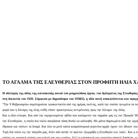
ΤΟ ΑΓΑΛΜΑ ΤΗΣ ΕΛΕΥΘΕΡΙΑΣ ΣΤΟΝ ΠΡΟΦΗΤΗ ΗΛΙΑ 
Η σύλληψη της ιδέας της κατασκευής αυτού του μνημειώδους έργου, του Αγάλματος της Ελευθερίας π
στη δεκαετία του 1920. Σύμφωνα με δημοσίευμα του 1938[1], η ιδέα αυτή αποκαλύπτεται και περιγρ
“Την 9 Φεβρουαρίου συμπληρούται τριακονταετία από της ημέρας εκείνης, κατά την οποίαν ηνωμένα τα π
φορά που η δύναμις της ύλης ετέθη τόσον προκλητικώς αντιμέτωπος προς την δύναμιν της ιδέας.
Και η ιδέα ενίκησε. Και από την εκρηγνυομένην οβίδα που κατέρριπτε την σημαίαν μας εις τον Προφήτ’ Η
την Ελευθερίαν, η οποία δια τούτο απεφάσισε πάση θυσία να εκδικηθή. Με μάτια θαμπωμένα από την οργήν
έθραυσε και τούτων τα δεσμά. Και όλα τα μετά ταύτα κοσμοϊστορικά γεγονότα αρχήν έχουν τον άδικον του
Τιμή διά τούτο εις την πατρίδα μας, διότι από αυτήν το πρώτον εξωρμήθη η Ελευθερία των λαών. Και η τ
ταύτης εις επιφανή μύστην του καλού και του ωραίου. Αλλ’ η κατασκευή του μνημείου απαιτεί δαπάνην, η