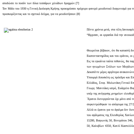
αποδώσει το ποσόν των δέκα τεσσάρων χιλιάδων δραχμών.[7]
Τον Μάϊο του 1930 η Γενική Διοίκηση Κρήτης προκηρύσσει πρόχειρο φανερό μειοδοτικό διαγωνισμό για τη
προσκομίζοντας και το σχετικό δείγμα, για να μειοδοτήσουν.[8]
Πέντε χρόνια μετά, στα τέλη Ιανουαρ
“Ηρχισαν, αι εργασίαι διά την ανοικο
Θεωρείται βέβαιον, ότι θα καταστή δυ
Εκατονταετηρίδος και του εράνου, οι 
Εις τα εγκαίνια ταύτα πιθανώς, θα πα
των ηνωμένων Στόλων των Μεγάλων Δ
Δεκαπέντε μέρες αργότερα ανακοινώνε
Υπουργό Αποσκίτη ως πρόεδρο και Επ
Ελλάδος, Στεφ. Μυλωνάκη Γενικό Επι
Γεωργ. Μανιτάκη ιατρό, Ευάγγελο Βαρ
υπέρ της ανέγερσης μνημείων ελευθερ
΄Ερανοι διενεργούνται όχι μόνο από τ
συγκεντρώθηκαν το απόγευμα της 27/2
Αλλά οι έρανοι για το άγαλμα δεν δι
του αγάλματος της Ελευθερίας Χανίω
15280, Βαγιωνάς 50, Βενεράτου 346, 
50, Καλυβίων 4350, Κανλί Καστελλίο