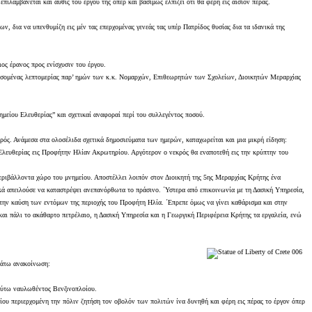
λαμβάνεται και αύθις του έργου της όπερ και βασίμως ελπίζει ότι θα φέρη εις αίσιον πέρας.
 δια να υπενθυμίζη εις μέν τας επερχομένας γενεάς τας υπέρ Πατρίδος θυσίας δια τα ιδανικά της
ος έρανος προς ενίσχυσιν του έργου.
θησομένας λεπτομερίας παρ’ ημών των κ.κ. Νομαρχών, Επιθεωρητών των Σχολείων, Διοικητών Μεραρχίας
μείου Ελευθερίας” και σχετικαί αναφοραί περί του συλλεγέντος ποσού.
κρός. Ανάμεσα στα ολοσέλιδα σχετικά δημοσιεύματα των ημερών, καταχωρείται και μια μικρή είδηση:
Ελευθερίας εις Προφήτην Ηλίαν Ακρωτηρίου. Αργότερον ο νεκρός θα εναποτεθή εις την κρύπτην του
ριβάλλοντα χώρο του μνημείου. Αποστέλλει λοιπόν στον Διοικητή της 5ης Μεραρχίας Κρήτης ένα
κά απειλούσε να καταστρέψει ανεπανόρθωτα το πράσινο. ΄Υστερα από επικοινωνία με τη Δασική Υπηρεσία,
α την καύση των εντόμων της περιοχής του Προφήτη Ηλία. ΄Επρεπε όμως να γίνει καθάρισμα και στην
 και πάλι το ακάθαρτο πετρέλαιο, η Δασική Υπηρεσία και η Γεωργική Περιφέρεια Κρήτης τα εργαλεία, ενώ
ακάτω ανακοίνωση:
τούτω ναυλωθέντος Βενζινοπλοίου.
ίου περιερχομένη την πόλιν ζητήση τον οβολόν των πολιτών ίνα δυνηθή και φέρη εις πέρας το έργον όπερ