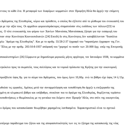
 τόννους το κάθε ένα. Η μεταφορά των διαφόρων κομματιών στον Προφήτη Ηλία θα άρχιζε την επόμενη
Αγάλματος της Ελευθερίας, κύριο και πρόσθετο, ο οποίος θα εξέπιπτε από το μίσθωμα του ενοικιαστή του
γα με την αξία τους. Οι αρμόδιοι φοροεισπράκτορες σταματούσαν στις εισόδους των πόλεων[23] τα
ματίες. Ο τότε ενοικιαστής του φόρου των Χανίων Μανούσος Μανούσακας ζήτησε για την εισαγωγή του
όταν στην Κοινότητα Κουνουπιδιανών.[24] Επειδή δε στις Κοινότητες δεν καταβάλλονταν “διαπύλια
ίω ΄Αγαλμα της Ελευθερίας”. Και με το αριθμ. 55/28-2-37 έγγραφό του “παραπέμπει έγγραφον της Γεν.
 Τέλος με την αριθμ. 205/10-8-1937 απόφασή του “χορηγεί το ποσόν των 20.000 δρχ. υπέρ της Επιτροπής
ν αποκαλυπτηρίων.[26] Σύμφωνα με δημοσίευμα μερικούς μήνες αργότερα, τον Ιανουάριο 1938, τα κομμάτια
 εγκύκλιο προς τα σωματεία, τους συλλόγους και τα νομικά πρόσωπα της Κρήτης για την οικονομική
ροέβλεπε ύψος 8μ. για το σώμα του Αγάλματος, που όμως έγινε 10,60μ. ενώ το βάθρο είχε ύψος 14 ή 15μ.
υθούσε τις εργασίες. Αμέσως μετά την συναρμολόγηση και τοποθέτηση θα άρχιζε η επεξεργασία της
τημένη σε κλιμακωτό βάθρο και υπόβαθρο, στεκόταν πια το άγαλμα της Ελευθερίας, θυμίζοντας τεράστιο
τοποθετήσεως ο Θωμόπουλος με τη γυναίκα του διέμενε στον Προφήτ’ Ηλία, στο σπίτι της οικογενείας
ρα ο δρόμος που κατασκεύασαν θεωρήθηκε χαραγμένος λανθασμένα. Χαρακτηριστικό είναι το σχετικό
υπέροχο παράδειγμα του ζήλου και της αποφασιστικότητός των εις το ζήτημα της κατασκευής της νέας