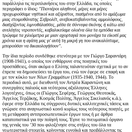
παράλληλα τις περιπλανήσεις του στην Ελλάδα, τις οποίες
περιγράφει ο ίδιος:
"Πιονιέροι αληθινοί, μέρες και μέρες
προχωρούσαμε νηστικοί και αξύριστοι, πιασμένοι από το αμάξωμα
μιας ετοιμοθάνατης Σεβρολέτ, ανεβοκατεβαίνοντας αμμολόφους,
διασχίζοντας λιμνοθάλασσες, μέσα σε σύννεφα σκόνης ή κάτω από
ανελέητες νεροποντές, καβαλικεύαμε ολοένα όλα τα εμπόδια και
τρώγαμε τα χιλιόμετρα με μιαν αχορταγιά που μονάχα τα είκοσί μας
χρόνια και η αγάπη μας γι' αυτή τη μικρή γη που ανακαλύπταμε,
μπορούσαν να δικαιολογήσουν"
.
Την ίδια περίοδο συνδέθηκε στενότερα με τον Γιώργο Σαραντάρη
(1908-1941), ο οποίος τον ενθάρρυνε στις ποιητικές του
προσπάθειες, όταν ακόμα ο Ελύτης ταλαντευόταν σχετικά με το αν
έπρεπε να δημοσιεύσει τα έργα του, ενώ τον έφερε σε επαφή και
με τον κύκλο των
Νέων Γραμμάτων
(1935-1940, 1944). Το
περιοδικό αυτό, με διευθυντή τον
Αντρέα Καραντώνη
και
συνεργάτες παλιούς και νεότερους αξιόλογους Έλληνες
λογοτέχνες, όπως οι (Γιώργος Σεφέρης, Γεώργιος Θεοτοκάς,
Άγγελος Τερζάκης, Κοσμάς Πολίτης, Άγγελος Σικελιανός κ.ά.),
έφερε στην Ελλάδα τις σύγχρονες δυτικές καλλιτεχνικές τάσεις και
γνώρισε στο αναγνωστικό κοινό κυρίως τους νεότερους ποιητές, με
τη μετάφραση αντιπροσωπευτικών έργων τους ή με άρθρα
κατατοπιστικά για την ποίησή τους. Έγινε το πνευματικό όργανο
της γενιάς του ’30 που φιλοξένησε στις στήλες του όλα τα
νεωτεριστικά στοιχεία, κρίνοντας ευνοϊκά και προβάλλοντας τις