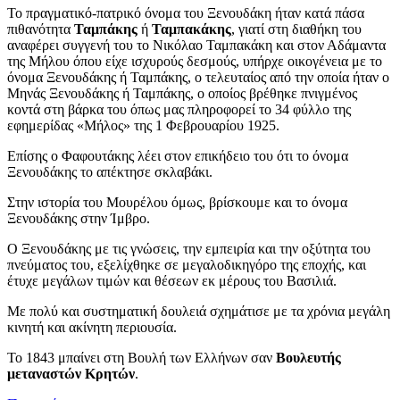
Το πραγματικό-πατρικό όνομα του Ξενουδάκη ήταν κατά πάσα
πιθανότητα
Ταμπάκης
ή
Ταμπακάκης
, γιατί στη διαθήκη του
αναφέρει συγγενή του το Νικόλαο Ταμπακάκη και στον Αδάμαντα
της Μήλου όπου είχε ισχυρούς δεσμούς, υπήρχε οικογένεια με το
όνομα Ξενουδάκης ή Ταμπάκης, ο τελευταίος από την οποία ήταν ο
Μηνάς Ξενουδάκης ή Ταμπάκης, ο οποίος βρέθηκε πνιγμένος
κοντά στη βάρκα του όπως μας πληροφορεί το 34 φύλλο της
εφημερίδας «Μήλος» της 1 Φεβρουαρίου 1925.
Επίσης ο Φαφουτάκης λέει στον επικήδειο του ότι το όνομα
Ξενουδάκης το απέκτησε σκλαβάκι.
Στην ιστορία του Μουρέλου όμως, βρίσκουμε και το όνομα
Ξενουδάκης στην Ίμβρο.
Ο Ξενουδάκης με τις γνώσεις, την εμπειρία και την οξύτητα του
πνεύματος του, εξελίχθηκε σε μεγαλοδικηγόρο της εποχής, και
έτυχε μεγάλων τιμών και θέσεων εκ μέρους του Βασιλιά.
Με πολύ και συστηματική δουλειά σχημάτισε με τα χρόνια μεγάλη
κινητή και ακίνητη περιουσία.
Το 1843 μπαίνει στη Βουλή των Ελλήνων σαν
Βουλευτής
μεταναστών Κρητών
.