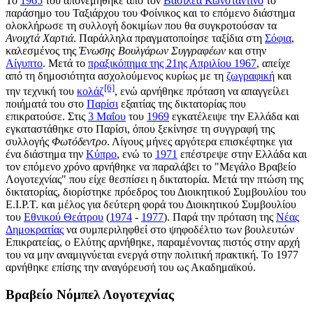
To
1965
του απονεμήθηκε από τον
Βασιλέα Κωνσταντίνο
το
παράσημο του Ταξιάρχου του Φοίνικος και το επόμενο διάστημα
ολοκλήρωσε τη συλλογή δοκιμίων που θα συγκροτούσαν τα
Ανοιχτά Χαρτιά
. Παράλληλα πραγματοποίησε ταξίδια στη
Σόφια
,
καλεσμένος της
Ένωσης Βουλγάρων Συγγραφέων
και στην
Αίγυπτο
. Μετά το
πραξικόπημα της 21ης Απριλίου 1967
, απείχε
από τη δημοσιότητα ασχολούμενος κυρίως με τη
ζωγραφική
και
[6]
την τεχνική του
κολάζ
, ενώ αρνήθηκε πρόταση να απαγγείλει
ποιήματά του στο
Παρίσι
εξαιτίας της δικτατορίας που
επικρατούσε. Στις
3 Μαΐου
του
1969
εγκατέλειψε την Ελλάδα και
εγκαταστάθηκε στο Παρίσι, όπου ξεκίνησε τη συγγραφή της
συλλογής
Φωτόδεντρο
. Λίγους μήνες αργότερα επισκέφτηκε για
ένα διάστημα την
Κύπρο
, ενώ το
1971
επέστρεψε στην Ελλάδα και
τον επόμενο χρόνο αρνήθηκε να παραλάβει το "Μεγάλο Βραβείο
Λογοτεχνίας" που είχε θεσπίσει η δικτατορία. Μετά την πτώση της
δικτατορίας, διορίστηκε πρόεδρος του Διοικητικού Συμβουλίου του
Ε.Ι.Ρ.Τ. και μέλος για δεύτερη φορά του Διοικητικού Συμβουλίου
του
Εθνικού Θεάτρου
(
1974
-
1977
). Παρά την πρόταση της
Νέας
Δημοκρατίας
να συμπεριληφθεί στο ψηφοδέλτιο των βουλευτών
Επικρατείας, ο Ελύτης αρνήθηκε, παραμένοντας πιστός στην αρχή
του να μην αναμιγνύεται ενεργά στην πολιτική πρακτική. Το 1977
αρνήθηκε επίσης την αναγόρευσή του ως Ακαδημαϊκού.
Βραβείο Νόμπελ Λογοτεχνίας