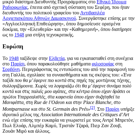
μικρό διάστημα Διευθυντής Προγράμματος στο
Εθνικό Ίδρυμα
Ραδιοφωνίας
, έπειτα από σχετική σύσταση του Σεφέρη, που ήταν
διευθυντής του πολιτικού γραφείου του
Αντιβασιλέα
Αρχιεπισκόπου Αθηνών Δαμασκηνού
. Συνεργάστηκε επίσης με την
«Αγγλοελληνική Επιθεώρηση», όπου δημοσίευσε ορισμένα
δοκίμια, την «Ελευθερία» και την «Καθημερινή», όπου διατήρησε
ως το
1948
μια στήλη τεχνοκριτικής.
Ευρώπη
Το
1948
ταξίδεψε στην
Ελβετία
, για να εγκατασταθεί στη συνέχεια
στο
Παρίσι
, όπου παρακολούθησε μαθήματα
φιλοσοφίας
στη
Σορβόνη
. Περιγράφοντας τις εντυπώσεις του από την παραμονή του
στη Γαλλία, σχολίασε τα συναισθήματα και τις σκέψεις του:
«Ένα
ταξίδι που θα μ’ έφερνε πιο κοντά στις πηγές της μοντέρνας τέχνης,
συλλογιζόμουνα. Χωρίς να λογαριάζω ότι θα μ’ έφερνε συνάμα πολύ
κοντά και στις παλιές μου αγάπες, στα κέντρα όπου είχαν δράσει οι
πρώτοι Υπερρεαλιστές, στα καφενεία όπου είχαν συζητηθεί τα
Μανιφέστα, στη Rue de l’Odeon και στην Place Blanche, στο
[2]
Montparnasse και στο St. Germain des Prés»
. Στο
Παρίσι
υπήρξε
ιδρυτικό μέλος της
Association Internationale des Critiques d’Art
ενώ είχε επίσης την ευκαιρία να γνωριστεί με τους Αντρέ Μπρετόν,
Πωλ Ελυάρ, Αλμπέρ Καμύ, Τριστάν Τζαρά,
Πιερ Ζαν Ζουβ
,
Ζουάν Μιρό και άλλους.