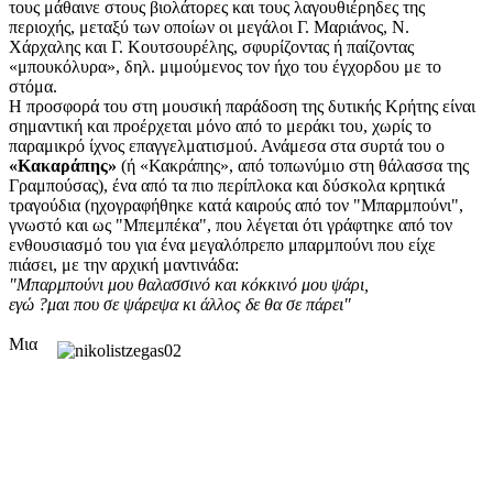
τους μάθαινε στους βιολάτορες και τους λαγουθιέρηδες της
περιοχής, μεταξύ των οποίων οι μεγάλοι Γ. Μαριάνος, Ν.
Χάρχαλης και Γ. Κουτσουρέλης, σφυρίζοντας ή παίζοντας
«μπουκόλυρα», δηλ. μιμούμενος τον ήχο του έγχορδου με το
στόμα.
Η προσφορά του στη μουσική παράδοση της δυτικής Κρήτης είναι
σημαντική και προέρχεται μόνο από το μεράκι του, χωρίς το
παραμικρό ίχνος επαγγελματισμού. Ανάμεσα στα συρτά του ο
«Κακαράπης»
(ή «Κακράπης», από τοπωνύμιο στη θάλασσα της
Γραμπούσας), ένα από τα πιο περίπλοκα και δύσκολα κρητικά
τραγούδια (ηχογραφήθηκε κατά καιρούς από τον "Μπαρμπούνι",
γνωστό και ως "Μπεμπέκα", που λέγεται ότι γράφτηκε από τον
ενθουσιασμό του για ένα μεγαλόπρεπο μπαρμπούνι που είχε
πιάσει, με την αρχική μαντινάδα:
"Μπαρμπούνι μου θαλασσινό και κόκκινό μου ψάρι,
εγώ ?μαι που σε ψάρεψα κι άλλος δε θα σε πάρει"
Μια