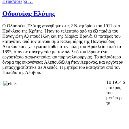
Περισσότερα …
Οδυσσέας Ελύτης
Ο Οδυσσέας Ελύτης γεννήθηκε στις 2 Νοεμβρίου του 1911 στο
Ηράκλειο της Κρήτης. Ήταν το τελευταίο από τα έξι παιδιά του
Παναγιώτη Αλεπουδέλλη και της Μαρίας Βρανά. Ο πατέρας του
καταγόταν από τον συνοικισμό Καλαμιάρης της Παναγιούδας
Λέσβου και είχε εγκατασταθεί στην πόλη του Ηρακλείου από το
1895, όταν σε συνεργασία με τον αδελφό του ίδρυσε ένα
εργοστάσιο σαπωνοποιίας και πυρηνελαιουργίας. Το παλαιότερο
όνομα της οικογένειας Αλεπουδέλλη ήταν Λεμονός, και αργότερα
μετασχηματίστηκε σε Αλεπός. Η μητέρα του καταγόταν από τον
Παπάδο
της Λέσβου.
Το 1914 ο
πατέρας
του
μετέφερε
τα