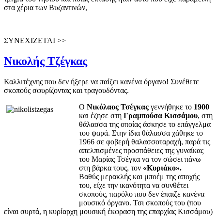
στα χέρια των Βυζαντινών,
ΣΥΝΕΧΙΖΕΤΑΙ
>>
Νικολής Τζέγκας
Καλλιτέχνης που δεν ήξερε να παίζει κανένα όργανο! Συνέθετε
σκοπούς σφυρίζοντας και τραγουδόντας.
Ο
Νικόλαος Τσέγκας
γεννήθηκε το
1900
και έζησε στη
Γραμπούσα Κισσάμου
, στη
θάλασσα της οποίας άσκησε το επάγγελμα
του ψαρά. Στην ίδια θάλασσα χάθηκε το
1966 σε φοβερή θαλασσοταραχή, παρά τις
απελπισμένες προσπάθειες της γυναίκας
του Μαρίας Τσέγκα να τον σώσει πάνω
στη βάρκα τους, τον
«Κυριάκο».
Βαθύς μερακλής και μποέμ της αποχής
του, είχε την ικανότητα να συνθέτει
σκοπούς, παρόλο που δεν έπαιζε κανένα
μουσικό όργανο. Τσι σκοπούς του (που
είναι συρτά, η κυρίαρχη μουσική έκφραση της επαρχίας Κισσάμου)