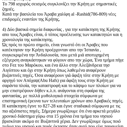
Το 798 ισχυρός σεισμός συγκλονίζει την Κρήτη με σημαντικές
ζημιές.
Κατά την βασιλεία του Άραβα χαλίφη al -Rashid(786-809) νέες
επιδρομές εναντίον της Κρήτης,
4) Δύο βασικά σημεία διαφωνίας , για την κατάκτηση της Κρήτης
απο τους Άραβες είναι, ό τόπος προέλευσης των κατακτητών και η
χρονολογία της κατάκτησης.
Ώς πρός το πρώτο σημείο, είναι γνωστό ότι οι Άραβες που
κατέκτησαν την Κρήτη προέρχονταν απο την Ίσπανία ,
συγκεκριμένα την Άνδαλουσία, που μετά μιά αποτυχημένη
εξέγερση αναγκάστηκαν να φύγουν απο την χώρα, Ένα τμήμα πήγε
στο Fez του Μαρόκου, και ένα άλλο στην Αλεξάνδρεια τησ
Αιγύπτου και όχι στην Κρήτη όπως λαθεμένα αναφέρουν
βυζαντινές πηγές. Όσα αναφέρουν γιά άφιξη τότε στην Κρήτη με
αργηγό τον Απόχαψ(Αbu Hafs) για άφιξη τους στην Κρήτη με
σαράντα πλοία, την καταστροφή και το κάψιμο των πλοίων για να
μην επιστρέψουν δήθεν κ.λ.π. ανάγονται στη σφαίρα της
φαντασίας, με πολλά μυθολογικά στοιχεία σύμφωνα με
επιστημονική έρευνα των τελευταίων χρόνων απο Αραβικές πηγές.
Η κατάκτηση έγινε το 827-28 και έγινε σταδιακά σύμφωνα με τις
πιο αξιόπιστες πηγές. Σήμερα γνωρίζουμε ότι ένα αρκετά μεγάλο
χρονικό διάστημα γύρω στα 15 χρόνια ένα τμήμα του νησιού
βρισκόταν ακόμα σε Βυζαντινά χέρια. Δεν γνωρίζουμε όμως ποιό
τμήμα του νησιού και ποιάς έκτασης ήταν αυτό που είχε παραμείνη