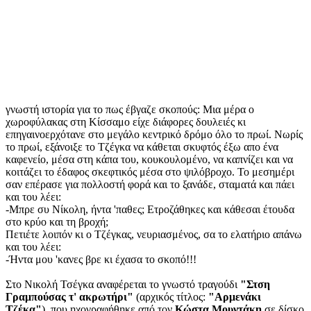
γνωστή ιστορία για το πως έβγαζε σκοπούς: Μια μέρα ο
χωροφύλακας στη Κίσσαμο είχε διάφορες δουλειές κι
επηγαινοερχότανε στο μεγάλο κεντρικό δρόμο όλο το πρωί. Νωρίς
το πρωί, εξάνοιξε το Τζέγκα να κάθεται σκυφτός έξω απο ένα
καφενείο, μέσα στη κάπα του, κουκουλομένο, να καπνίζει και να
κοιτάζει το έδαφος σκεφτικός μέσα στο ψιλόβροχο. Το μεσημέρι
σαν επέρασε για πολλοστή φορά και το ξανάδε, σταματά και πάει
και του λέει:
-Μπρε συ Νίκολη, ήντα 'παθες; Ετροζάθηκες και κάθεσαι έτουδα
στο κρύο και τη βροχή;
Πετιέτε λοιπόν κι ο Τζέγκας, νευριασμένος, σα το ελατήριο απάνω
και του λέει:
-Ήντα μου 'κανες βρε κι έχασα το σκοπό!!!
Στο Νικολή Τσέγκα αναφέρεται το γνωστό τραγούδι
"Στση
Γραμπούσας τ' ακρωτήρι"
(αρχικός τίτλος:
"Αρμενάκι
Τζέκα"
), που ηχογραφήθηκε από τον
Κώστα Μουντάκη
σε δίσκο