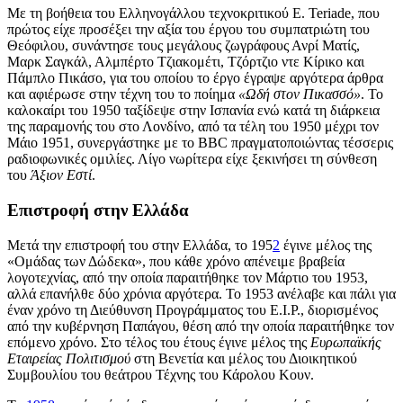
Με τη βοήθεια του Ελληνογάλλου τεχνοκριτικού E. Teriade, που
πρώτος είχε προσέξει την αξία του έργου του συμπατριώτη του
Θεόφιλου, συνάντησε τους μεγάλους ζωγράφους Ανρί Ματίς,
Μαρκ Σαγκάλ, Αλμπέρτο Τζιακομέτι, Τζόρτζιο ντε Κίρικο και
Πάμπλο Πικάσο, για του οποίου το έργο έγραψε αργότερα άρθρα
και αφιέρωσε στην τέχνη του το ποίημα
«Ωδή στον Πικασσό»
. Το
καλοκαίρι του 1950 ταξίδεψε στην Ισπανία ενώ κατά τη διάρκεια
της παραμονής του στο Λονδίνο, από τα τέλη του 1950 μέχρι τον
Μάιο 1951, συνεργάστηκε με το BBC πραγματοποιώντας τέσσερις
ραδιοφωνικές ομιλίες. Λίγο νωρίτερα είχε ξεκινήσει τη σύνθεση
του
Άξιον Εστί
.
Επιστροφή στην Ελλάδα
Μετά την επιστροφή του στην Ελλάδα, το 195
2
έγινε μέλος της
«Ομάδας των Δώδεκα», που κάθε χρόνο απένειμε βραβεία
λογοτεχνίας, από την οποία παραιτήθηκε τον Μάρτιο του 1953,
αλλά επανήλθε δύο χρόνια αργότερα. Το 1953 ανέλαβε και πάλι για
έναν χρόνο τη Διεύθυνση Προγράμματος του Ε.Ι.Ρ., διορισμένος
από την κυβέρνηση Παπάγου, θέση από την οποία παραιτήθηκε τον
επόμενο χρόνο. Στο τέλος του έτους έγινε μέλος της
Ευρωπαϊκής
Εταιρείας Πολιτισμού
στη Βενετία και μέλος του Διοικητικού
Συμβουλίου του θεάτρου Τέχνης του Κάρολου Κουν.