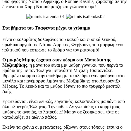
υπουργός της Νοτίου Αφρικής, ο Ronnie Kasrilis, χαρακτήρισε την
έρευνα του Χάρη Ντουσεμετζή «συγκλονιστική»!
Στα βήματα του Τσαφέντα μέχρι το χτύπημα
Είναι ο κολοράτος δολοφόνος του καλού και φυσικά λευκού,
πρωθυπουργού της Νότιας Αφρικής, Φερβούντ, του μορφωμένου
πολιτικού που έστρωσε το δρόμο για τον ρατσισμό!
Ο μικρός Μίμης έρχεται στον κόσμο στο Μαπούτο της
Μοζαμβίκης
, η μάνα του είναι μια μαύρη γυναίκα, που περνά τα
βράδια της με τον Έλληνα μετανάστη Μιχάλη Τσαφαντάκη.
Ιδρωμένα κορμιά στην αποθήκη με τα αλεύρια ενός φούρνου στο
μεγάλο και πανέμορφο λιμάνι της Μοζαμβίκης, στο Λουρέντζο
Μέρκες. Το λευκό και το μαύρο έδιναν το πιο τρυφερό ρεσιτάλ
ζωής.
Ερωτεύονται, είναι λευκός, εργατικός, καλοσυνάτος μα πάνω από
όλα φλογερός Έλληνας. Την ποθεί. Αν γνωρίσεις το κορμί μιας
μαύρης το αγαπάς, το λατρεύεις! Μα αν σε ξεσηκώσει, τότε σε
καταδικάζει σε αιώνιο πάθος.
Εκείνα τα χρόνια οι μετανάστες, ρίζωναν στους τόπους, έτσι κι ο