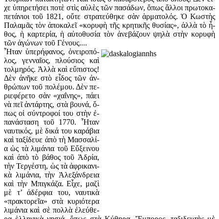
χε ὑ­πη­ρε­τή­σει πο­τὲ στὶς αὐ­λὲς τῶν πα­σά­δων, ὅ­πως ἄλ­λοι πρω­το­κα­
πε­τά­νιοι τοῦ 1821, οὔ­τε στρα­τεύ­θη­κε σὰν ἁρ­μα­το­λός. Ὁ Κω­στὴς
Πα­λα­μᾶς τὸν ἀ­πο­κα­λεῖ «κο­ρυ­φὴ τῆς κρη­τι­κῆς θυ­σί­ας», ἀλ­λὰ τὸ ἦ­
θος, ἡ καρ­τε­ρί­α, ἡ αὐ­το­θυ­σί­α τὸν ἀ­νε­βά­ζουν ψη­λὰ στὴν κο­ρυ­φὴ
τῶν ἀ­γώ­νων τοῦ Γέ­νους....
Ἦ­ταν ὑ­πε­ρή­φα­νος, ὀ­νει­ρο­πό­
λος, γεν­ναῖ­ος, πλού­σιος καὶ
τολ­μη­ρός. Ἀλ­λὰ καὶ εὔ­πι­στος!
Δὲν ἀ­νῆ­κε στὸ εἶ­δος τῶν ἀν­
θρώ­πων τοῦ πο­λέ­μου. Δὲν πε­
ρι­ε­φέ­ρε­το σὰν «χα­ΐ­νης», πά­ει
νὰ πεῖ ἀν­τάρ­της, στὰ βου­νά, ὅ­
πως οἱ σύν­τρο­φοί του στὴν ἐ­
πα­νά­στα­ση τοῦ 1770. Ἦ­ταν
ναυ­τι­κός, μὲ δι­κά του κα­ρά­βια
καὶ τα­ξί­δευ­ε ἀ­πὸ τὴ Μασ­σα­λί­
α ὡς τὰ λι­μά­νια τοῦ Εὔ­ξει­νου
καὶ ἀ­πὸ τὸ βά­θος τοῦ Ἁ­δρί­α,
τὴν Τερ­γέ­στη, ὡς τὰ ἀ­φρι­κα­νι­
κὰ λι­μά­νια, τὴν Ἀ­λε­ξάν­δρεια
καὶ τὴν Μπιγ­κά­ζα. Εἶ­χε, μα­ζὶ
μὲ τ’ ἀ­δέρ­φια του, ναυ­τι­κὰ
«πρα­κτο­ρεῖ­α» στὰ κυ­ρι­ό­τε­ρα
λι­μά­νια καὶ σὲ πολ­λὰ ἐ­λεύ­θε­
ρα ἑλ­λη­νι­κὰ νη­σιά, ὅ­πως στὰ Κύ­θη­ρα. Ἔμ­πο­ρος, τα­ξι­δευ­τὴς μὲ