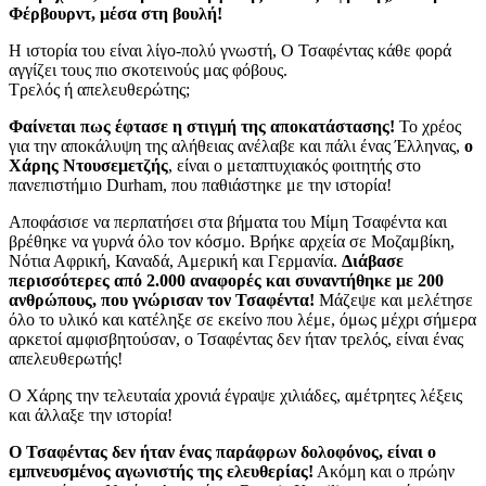
Φέρβουρντ, μέσα στη βουλή!
Η ιστορία του είναι λίγο-πολύ γνωστή, Ο Τσαφέντας κάθε φορά
αγγίζει τους πιο σκοτεινούς μας φόβους.
Τρελός ή απελευθερώτης;
Φαίνεται πως έφτασε η στιγμή της αποκατάστασης!
Το χρέος
για την αποκάλυψη της αλήθειας ανέλαβε και πάλι ένας Έλληνας,
ο
Χάρης Ντουσεμετζής
, είναι ο μεταπτυχιακός φοιτητής στο
πανεπιστήμιο Durham, που παθιάστηκε με την ιστορία!
Αποφάσισε να περπατήσει στα βήματα του Μίμη Τσαφέντα και
βρέθηκε να γυρνά όλο τον κόσμο. Βρήκε αρχεία σε Μοζαμβίκη,
Νότια Αφρική, Καναδά, Αμερική και Γερμανία.
Διάβασε
περισσότερες από 2.000 αναφορές και συναντήθηκε με 200
ανθρώπους, που γνώρισαν τον Τσαφέντα!
Μάζεψε και μελέτησε
όλο το υλικό και κατέληξε σε εκείνο που λέμε, όμως μέχρι σήμερα
αρκετοί αμφισβητούσαν, ο Τσαφέντας δεν ήταν τρελός, είναι ένας
απελευθερωτής!
Ο Χάρης την τελευταία χρονιά έγραψε χιλιάδες, αμέτρητες λέξεις
και άλλαξε την ιστορία!
Ο Τσαφέντας δεν ήταν ένας παράφρων δολοφόνος, είναι ο
εμπνευσμένος αγωνιστής της ελευθερίας!
Ακόμη και ο πρώην