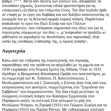
βαθμό 7
. Μετά από πιέσεις των γονέων του, αποφάσισε να
σπουδάσει χημικός, ξεκινώντας ειδικά φροντιστήρια για τις
εισαγωγικές εξετάσεις του επόμενου έτους. Την ίδια περίοδο ήρθε
σε επαφή με το έργο του Καβάφη και του Κάλβου ανανεώνοντας τη
γνωριμία του με τη θελκτική αρχαία λυρική ποίηση. Παράλληλα
ανακάλυψε το έργο του Πωλ Ελυάρ και των Γάλλων
υπερρεαλιστών, που επέδρασαν σημαντικά στις ιδέες του για τη
λογοτεχνία, σύμφωνα με τον ίδιο: «
...μ’ ανάγκασαν να προσέξω κι
αδίστακτα να παραδεχτώ τις δυνατότητες που παρουσίαζε, στην
ουσία της ελεύθερης ενάσκησης της, η λυρική ποίηση
».
Λογοτεχνία
Κάτω από την επίδραση της λογοτεχνικής του στροφής,
παραιτήθηκε από την πρόθεση να ασχοληθεί με τη χημεία και το
1930 εγγράφηκε στη
Νομική Σχολή της Αθήνας
. Όταν το 1933
ιδρύθηκε η
Ιδεοκρατική Φιλοσοφική Ομάδα
στο πανεπιστήμιο, με
τη συμμετοχή των Κ. Τσάτσου, Π. Κανελλόπουλου, Ι.
Θεοδωρακόπουλου και Ι. Συκουτρή, ο Ελύτης ήταν ένας από τους
εκπροσώπους των φοιτητών, συμμετέχοντας στα "Συμπόσια του
Σαββάτου" που διοργανώνονταν. Την ίδια εποχή μελέτησε τη
σύγχρονη ελληνική ποίηση του
Καίσαρος Εμμανουήλ
(τον
Παράφωνο αυλό
), τη συλλογή
Στου γλιτωμού το χάζι
του
Θεοδώρου Ντόρου
, τη
Στροφή
(1931) του Γιώργου Σεφέρη και τα
Ποιήματα
(1933) του
Νικήτα Ράντου
. Με ενθουσιασμό συνέχισε