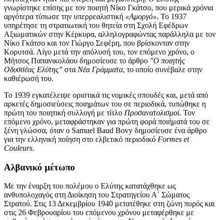
γνωρίστηκε επίσης με τον ποιητή Νίκο Γκάτσο, που μερικά χρόνια
αργότερα τύπωσε την υπερρεαλιστική
«
Αμοργό
»
. Το 1937
υπηρέτησε τη στρατιωτική του θητεία στη Σχολή Εφέδρων
Αξιωματικών στην Κέρκυρα, αλληλογραφώντας παράλληλα με τον
Νίκο Γκάτσο και τον Γιώργο Σεφέρη, που βρίσκονταν στην
Κορυτσά. Λίγο μετά την απόλυσή του, τον επόμενο χρόνο, ο
Μήτσος Παπανικολάου δημοσίευσε το άρθρο
"Ο ποιητής
Οδυσσέας Ελύτης"
στα
Νέα Γράμματα
, το οποίο συνέβαλε στην
καθιέρωσή του.
Το 1939 εγκατέλειψε οριστικά τις νομικές σπουδές και, μετά από
αρκετές δημοσιεύσεις ποιημάτων του σε περιοδικά, τυπώθηκε η
πρώτη του ποιητική συλλογή με τίτλο
Προσανατολισμοί
. Τον
επόμενο χρόνο, μεταφράστηκαν για πρώτη φορά ποιήματά του σε
ξένη γλώσσα, όταν ο Samuel Baud Bovy δημοσίευσε ένα άρθρο
για την ελληνική ποίηση στο ελβετικό περιοδικό
Formes et
Couleurs
.
Αλβανικό μέτωπο
Με την έναρξη του πολέμου ο Ελύτης κατατάχθηκε ως
ανθυπολοχαγός στη Διοίκηση του Στρατηγείου Α΄ Σώματος
Στρατού. Στις 13 Δεκεμβρίου 1940 μετατέθηκε στη ζώνη πυρός και
στις 26 Φεβρουαρίου του επόμενου χρόνου μεταφέρθηκε με