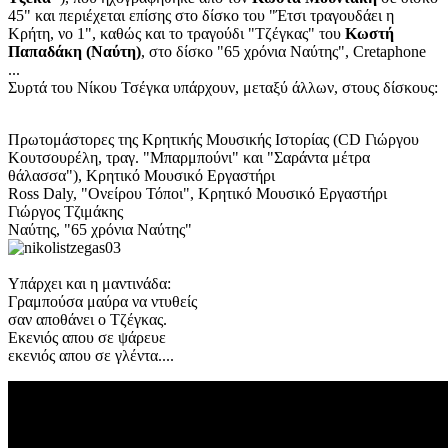
45" και περιέχεται επίσης στο δίσκο του "Έτσι τραγουδάει η
Κρήτη, νο 1", καθώς και το τραγούδι "Τζέγκας" του
Κωστή
Παπαδάκη (Ναύτη)
, στο δίσκο "65 χρόνια Ναύτης", Cretaphone
...
Συρτά του Νίκου Τσέγκα υπάρχουν, μεταξύ άλλων, στους δίσκους:
Πρωτομάστορες της Κρητικής Μουσικής Ιστορίας (CD Γιώργου
Κουτσουρέλη, τραγ. "Μπαρμπούνι" και "Σαράντα μέτρα
θάλασσα"), Κρητικό Μουσικό Εργαστήρι
Ross Daly, "Ονείρου Τόποι", Κρητικό Μουσικό Εργαστήρι
Γιώργος Τζιμάκης
Ναύτης, "65 χρόνια Ναύτης"
Υπάρχει και η μαντινάδα:
Γραμπούσα μαύρα να ντυθείς
σαν αποθάνει ο Τζέγκας.
Εκενιός απου σε ψάρευε
εκενιός απου σε γλέντα....