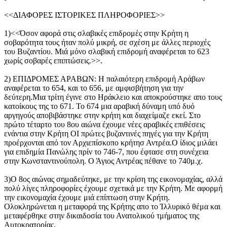
<<ΔΙΑΦΟΡΕΣ ΙΣΤΟΡΙΚΕΣ ΠΛΗΡΟΦΟΡΙΕΣ>>
1)<<Όσον αφορά στις σλαβικές επιδρομές στην Κρήτη η
σοβαρότητα τους ήταν πολύ μικρή, σε σχέση με άλλες περιοχές
του Βυζαντίου. Μιά μόνο σλαβική επιδρομή αναφέρεται το 623
χωρίς σοβαρές επιπτώσεις.>>.
2) ΕΠΙΔΡΟΜΕΣ ΑΡΑΒΩΝ: H παλαιότερη επιδρομή Αράβων
αναφέρεται το 654, και το 656, με αμφισβήτηση για την
δεύτερη.Μια τρίτη έγινε στο Ηράκλειο και αποκρούστηκε απο τους
κατοίκους της το 671. Το 674 μια αραβική δύναμη υπό δυό
αργηγούς αποβιβάστηκε στην κρήτη και διαχείμαζε εκεί. Στο
πρώτο τέταρτο του 8ου αιώνα έχουμε νέες αραβικές επιθέσεις
ενάντια στην Κρήτη ΟΙ πρώτες βυζαντινές πηγές για την Κρήτη
προέρχονται από τον Αρχιεπίσκοπο κρήτησ Αντρέα.Ο ίδιος μιλάει
για επιδημία Πανώλης πρίν το 746-7, που έφτασε στη συνέχεια
στην Κωνσταντινούπολη. Ο Άγιος Αντρέας πέθανε το 740μ.χ.
3)Ο 8ος αιώνας σημαδεύτηκε, με την κρίση της εικονομαχίας, αλλά
πολύ λίγες πληροφορίες έχουμε σχετικά με την Κρήτη. Με αφορμή
την εικονομαχία έχουμε μιά επίπτωση στην Κρήτη.
Ολοκληρώνεται η μεταφορά της Κρήτης απο το Ίλλυρικό θέμα και
μεταφέρθηκε στην δικαιδοσία του Ανατολικού τμήματος της
Αυτοκρατορίας.