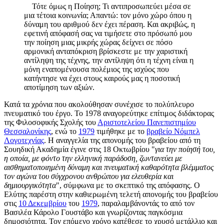
Τότε όμως η Ποίηση; Τι αντιπροσωπεύει μέσα σε
μια τέτοια κοινωνία; Απαντώ: τον μόνο χώρο όπου η
δύναμη του αριθμού δεν έχει πέραση. Και ακριβώς, η
εφετινή απόφασή σας να τιμήσετε στο πρόσωπό μου
την ποίηση μιας μικρής χώρας δείχνει σε πόσο
αρμονική ανταπόκριση βρίσκεστε με την χαριστική
αντίληψη της τέχνης, την αντίληψη ότι η τέχνη είναι η
μόνη εναπομένουσα πολέμιος της ισχύος που
κατήντησε να έχει στους καιρούς μας η ποσοτική
αποτίμηση των αξιών.
Κατά τα χρόνια που ακολούθησαν συνέχισε το πολύπλευρο
πνευματικό του έργο. Το 1978 αναγορεύτηκε επίτιμος διδάκτορας
της Φιλοσοφικής Σχολής του
Αριστοτελείου Πανεπιστημίου
Θεσσαλονίκης
, ενώ το
1979
τιμήθηκε με το
βραβείο Νόμπελ
Λογοτεχνίας
. Η αναγγελία της απονομής του βραβείου από τη
Σουηδική Ακαδημία έγινε στις 18 Οκτωβρίου "
για την ποίησή του,
η οποία, με φόντο την ελληνική παράδοση, ζωντανεύει με
αισθηματοποιημένη δύναμη και πνευματική καθαρότητα βλέμματος
τον αγώνα του σύγχρονου ανθρώπου για ελευθερία και
δημιουργικότητα
", σύμφωνα με το σκεπτικό της απόφασης. Ο
Ελύτης παρέστη στην καθιερωμένη τελετή απονομής του βραβείου
στις
10 Δεκεμβρίου
του
1979
, παραλαμβάνοντάς το από τον
Βασιλέα Κάρολο Γουστάβο και γνωρίζοντας παγκόσμια
δημοσιότητα. Τον επόμενο χρόνο κατέθεσε το χρυσό μετάλλιο και