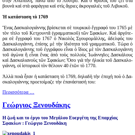
στὴν Ἀ­νώ­πο­λη, πά­νω ἀ­πὸ τὸ Λου­τρό. Καὶ ὁ θρύ­λος τοῦ ζεῖ στὰ
βου­νὰ καὶ στὰ φα­ράγ­για καὶ στὶς ἄ­γρι­ες ἀ­κρο­γι­α­λι­ὲς τοῦ Λι­βυ­κοῦ.
Ἡ κα­τά­στα­ση τὸ 1769
Ἕ­νας Δα­σκα­λο­γιά­ννης βρί­σκε­ται σὲ τουρ­κι­κὸ ἔγ­γρα­φό του 1765 μὲ
τὸν τί­τλο τοῦ Κετ­χουν­τᾶ (γραμ­μα­τι­κοῦ) τῶν Σφα­κί­ων. Καὶ ἀρ­γό­τε­
ρα σὲ ἔγ­γρα­φό του 1767 ὁ Νι­κο­λὸς Σγου­ρο­μάλ­λης, ἀ­δελ­φός του
Δα­σκα­λο­γιά­ννη, ἐ­πί­σης μὲ τὴν ἰ­δι­ό­τη­τα τοῦ γραμ­μα­τι­κοῦ. Τώ­ρα ὁ
Δα­σκα­λο­γιά­ννης τοῦ ἐγ­γρά­φου εἶ­ναι ὁ ἴ­διος μὲ τὸν Δα­σκα­λο­γιά­ννη
τοῦ ἀ­γώ­να ἢ εἶ­ναι ἕ­νας ἀ­πὸ τοὺς πολ­λοὺς Ἰ­ω­άν­νη­δες Δα­σκά­λους
καὶ Δα­σκα­λια­νοὺς τῶν Σφα­κί­ων; Ὅ­σο γιὰ τὴν ἡ­λι­κί­α τοῦ Δα­σκα­λο­
γιά­ννη, οἱ ἱ­στο­ρι­κοὶ τὸν θέ­λουν 40 ἐ­τῶν τὸ 1770.
Ἀλ­λὰ ποι­ὰ ἦ­ταν ἡ κα­τά­στα­ση τὸ 1769, δη­λα­δὴ τὴν ἐ­πο­χὴ ποὺ ὁ Δα­
σκα­λο­γιά­ννης προ­ε­τοί­μα­ζε τὴν ἐ­πα­νά­στα­σή του:
Περισσότερα …
Γεώργιος Ξενουδάκης
Η ζωή και το έργο του Μεγάλου Ευεργέτη της Επαρχίας
Σφακίων : Γεώργιο Ξενουδάκη