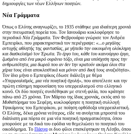
δημιουργίες των νέων Ελλήνων ποιητών.
Νέα Γράμματα
Όπως ο Ελύτης αναγνωρίζει, το 1935 στάθηκε μια ιδιαίτερη χρονιά
στην πνευματική πορεία του. Τον Ιανουάριο κυκλοφόρησε το
περιοδικό
Νέα Γράμματα
. Τον Φεβρουάριο γνώρισε τον Ανδρέα
Εμπειρίκο, που χαρακτηριστικά τον περιέγραψε:
«...ο μεγάλης
αντοχής αθλητής της φαντασίας, με γήπεδο την οικουμένη ολόκληρη
και διασκελισμό τον Έρωτα. Το έργο του, κάθε του καινούργιο έργο,
ζωσμένο από ένα μικρό ουράνιο τόξο, είναι μια υπόσχεση προς την
ανθρωπότητα, μια δωρεά που αν δεν την κρατούν ακόμα όλοι στα
χέρια τους είναι αποκλειστικά και μόνον από δική τους αναξιότητα»
.
Τον ίδιο μήνα ο Εμπειρίκος έδωσε διάλεξη με θέμα
«Υπερρεαλισμός, μια νέα ποιητική σχολή»
, που αποτέλεσε και την
πρώτη επίσημη παρουσίαση του υπερρεαλισμού στο ελληνικό
κοινό. Οι δύο ποιητές συνδέθηκαν με στενή φιλία, που κράτησε
πάνω από 25 χρόνια. Τον Μάρτιο της ίδιας χρονιάς, εκτός από το
Μυθιστόρημα
του Σεφέρη, κυκλοφόρησε η ποιητική συλλογή
Υψικάμινος
του Εμπειρίκου, με ποίηση ορθόδοξα υπερρεαλιστική.
Ο Ελύτης, δέκα χρόνια νεότερος, είδε να ανοίγεται μπροστά του
διάπλατη μια πόρτα σε μια νέα ποιητική πραγματικότητα, όπου
μπορούσε με τα δικά του εφόδια να θεμελιώσει το ποιητικό του
οικοδόμημα. Το
Πάσχα
οι δυο φίλοι επισκέφτηκαν τη Λέσβο, όπου