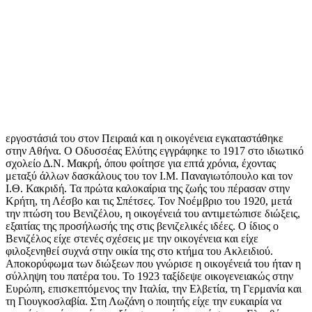
εργοστάσιά του στον Πειραιά και η οικογένεια εγκαταστάθηκε
στην Αθήνα. O Οδυσσέας Ελύτης εγγράφηκε το 1917 στο ιδιωτικό
σχολείο Δ.Ν. Μακρή, όπου φοίτησε για επτά χρόνια, έχοντας
μεταξύ άλλων δασκάλους του τον Ι.Μ. Παναγιωτόπουλο και τον
Ι.Θ. Κακριδή
. Τα πρώτα καλοκαίρια της ζωής του πέρασαν στην
Κρήτη, τη Λέσβο και τις Σπέτσες. Τον Νοέμβριο του 1920, μετά
την πτώση του Βενιζέλου, η οικογένειά του αντιμετώπισε διώξεις,
εξαιτίας της προσήλωσής της στις βενιζελικές ιδέες. Ο ίδιος ο
Βενιζέλος είχε στενές σχέσεις με την οικογένεια και είχε
φιλοξενηθεί συχνά στην οικία της στο κτήμα του Ακλειδιού.
Αποκορύφωμα των διώξεων που γνώρισε η οικογένειά του ήταν η
σύλληψη του πατέρα του. Το 1923 ταξίδεψε οικογενειακώς στην
Ευρώπη, επισκεπτόμενος την Ιταλία, την Ελβετία, τη Γερμανία και
τη Γιουγκοσλαβία. Στη Λωζάνη ο ποιητής είχε την ευκαιρία να