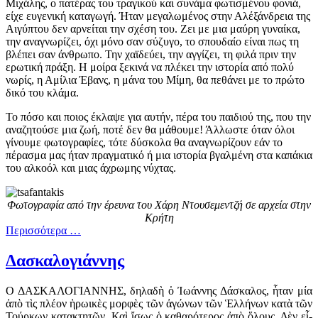
Μιχάλης, ο πατέρας του τραγικού και συνάμα φωτισμένου φονιά,
είχε ευγενική καταγωγή. Ήταν μεγαλωμένος στην Αλέξάνδρεια της
Αιγύπτου δεν αρνείται την σχέση του. Ζει με μια μαύρη γυναίκα,
την αναγνωρίζει, όχι μόνο σαν σύζυγο, το σπουδαίο είναι πως τη
βλέπει σαν άνθρωπο. Την χαϊδεύει, την αγγίζει, τη φιλά πριν την
ερωτική πράξη. Η μοίρα ξεκινά να πλέκει την ιστορία από πολύ
νωρίς, η Αμίλια Έβανς, η μάνα του Μίμη, θα πεθάνει με το πρώτο
δικό του κλάμα.
Το πόσο και ποιος έκλαψε για αυτήν, πέρα του παιδιού της, που την
αναζητούσε μια ζωή, ποτέ δεν θα μάθουμε! Άλλωστε όταν όλοι
γίνουμε φωτογραφίες, τότε δύσκολα θα αναγνωρίζουν εάν το
πέρασμα μας ήταν πραγματικό ή μια ιστορία βγαλμένη στα καπάκια
του αλκοόλ και μιας άχρωμης νύχτας.
Φωτογραφία από την έρευνα του Χάρη Ντουσεμεντζή σε αρχεία στην
Κρήτη
Περισσότερα …
Δασκαλογιάννης
Ο ΔΑΣΚΑΛΟΓΙΑΝΝΗΣ, δη­λα­δὴ ὁ Ἰ­ω­άν­νης Δά­σκα­λος, ἦ­ταν μί­α
ἀ­πὸ τὶς πλέ­ον ἡ­ρω­ι­κὲς μορ­φὲς τῶν ἀ­γώ­νων τῶν Ἑλ­λή­νων κα­τὰ τῶν
Τούρ­κων κα­τα­κτη­τῶν. Καὶ ἴ­σως ὁ κα­θα­ρό­τε­ρος ἀ­πὸ ὅ­λους. Δὲν εἶ­