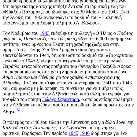
σοβαρό κρούσμα κοιλιακού τύφου στο Νοσοκομείο Ιωαννίνων.
Στη διάρκεια της κατοχής υπήρξε ένα από τα ιδρυτικά μέλη του
«Κύκλου Παλαμά», που ιδρύθηκε στις 30 Μαΐου του 1943. Εκεί,
την Άνοιξη του 1942 ανακοινώνει το δοκίμιό του «Η αληθινή
φυσιογνωμία και η λυρική τόλμη του Α. Κάλβου».
Τον Νοέμβριο του
1943
εκδόθηκε η συλλογή
«Ο Ήλιος ο Πρώτος
μαζί με τις Παραλλαγές πάνω σε μια αχτίδα»
, σε 6.000 αριθμημένα
αντίτυπα, ένας ύμνος του Ελύτη στη χαρά της ζωής και στην
ομορφιά της φύσης. Στα
Νέα Γράμματα
που άρχισαν να
επανεκδίδονται το 1944, δημοσίευσε το δοκίμιό του
«Τα κορίτσια»
,
ενώ από το 1945 ξεκίνησε η συνεργασία του με το περιοδικό
Τετράδιο
μεταφράζοντας ποιήματα του
Φεντερίκο Γκαρθία Λόρκα
και παρουσιάζοντας σε πρώτη δημοσίευση το ποιητικό του έργο
Άσμα Ηρωικό και Πένθιμο για τον χαμένο Ανθυπολοχαγό της
Αλβανίας
. Το έργο αυτό φαίνεται να συνέγραψε το 1941 ή το 1943
και, σύμφωνα με μία άποψη, το συνέθεσε για να τιμήσει τους
συμπολεμιστές του στην Αλβανία ενώ, κατά άλλη, το έγραψε για
τον φίλο του ποιητή
Γιώργο Σαραντάρη
, ο οποίος επίσης πολέμησε
στην Αλβανία και πέθανε αφού μεταφέρθηκε βαριά άρρωστος στην
[5]
Αθήνα
.
Ο πόλεμος του ’40 του έδωσε την έμπνευση και για άλλα έργα, την
Καλωσύνη στις Λυκοποριές
, την
Αλβανιάδα
και τη, χαμένη
οριστικά,
Βαρβαρία
. Την περίοδο
1945
-
1946
διορίστηκε για ένα