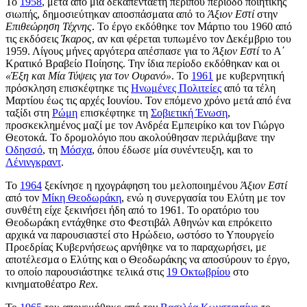
Το
1958
, μετά από μία δεκαπενταετή περίπου περίοδο ποιητικής
σιωπής, δημοσιεύτηκαν αποσπάσματα από το
Άξιον Εστί
στην
Επιθεώρηση Τέχνης
. Το έργο εκδόθηκε τον Μάρτιο του 1960 από
τις εκδόσεις
Ίκαρος
, αν και φέρεται τυπωμένο τον Δεκέμβριο του
1959. Λίγους μήνες αργότερα απέσπασε για το
Άξιον Εστί
το Α΄
Κρατικό Βραβείο Ποίησης. Την ίδια περίοδο εκδόθηκαν και οι
«Έξη και Μία Τύψεις για τον Ουρανό»
. Το
1961
με κυβερνητική
πρόσκληση επισκέφτηκε τις
Ηνωμένες Πολιτείες
από τα τέλη
Μαρτίου έως τις αρχές Ιουνίου. Τον επόμενο χρόνο μετά από ένα
ταξίδι στη
Ρώμη
επισκέφτηκε τη
Σοβιετική Ένωση
,
προσκεκλημένος μαζί με τον Ανδρέα Εμπειρίκο και τον Γιώργο
Θεοτοκά. Το δρομολόγιο που ακολούθησαν περιλάμβανε την
Οδησσό
, τη
Μόσχα
, όπου έδωσε μία συνέντευξη, και το
Λένινγκραντ
.
Το
1964
ξεκίνησε η ηχογράφηση του μελοποιημένου
Άξιον Εστί
από τον
Μίκη Θεοδωράκη
, ενώ η συνεργασία του Ελύτη με τον
συνθέτη είχε ξεκινήσει ήδη από το 1961. Το ορατόριο του
Θεοδωράκη εντάχθηκε στο Φεστιβάλ Αθηνών και επρόκειτο
αρχικά να παρουσιαστεί στο Ηρώδειο, ωστόσο το Υπουργείο
Προεδρίας Κυβερνήσεως αρνήθηκε να το παραχωρήσει, με
αποτέλεσμα ο Ελύτης και ο Θεοδωράκης να αποσύρουν το έργο,
το οποίο παρουσιάστηκε τελικά στις
19 Οκτωβρίου
στο
κινηματοθέατρο
Rex
.