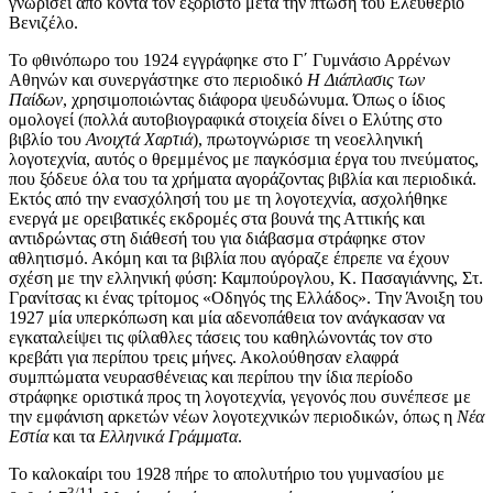
γνωρίσει από κοντά τον εξόριστο μετά την πτώση του Ελευθέριο
Βενιζέλο.
Το φθινόπωρο του 1924 εγγράφηκε στο Γ΄ Γυμνάσιο Αρρένων
Αθηνών και συνεργάστηκε στο περιοδικό
Η Διάπλασις των
Παίδων
, χρησιμοποιώντας διάφορα ψευδώνυμα. Όπως ο ίδιος
ομολογεί (πολλά αυτοβιογραφικά στοιχεία δίνει ο Ελύτης στο
βιβλίο του
Ανοιχτά Χαρτιά
), πρωτογνώρισε τη νεοελληνική
λογοτεχνία, αυτός ο θρεμμένος με παγκόσμια έργα του πνεύματος,
που ξόδευε όλα του τα χρήματα αγοράζοντας βιβλία και περιοδικά.
Εκτός από την ενασχόλησή του με τη λογοτεχνία, ασχολήθηκε
ενεργά με ορειβατικές εκδρομές στα βουνά της Αττικής και
αντιδρώντας στη διάθεσή του για διάβασμα στράφηκε στον
αθλητισμό. Ακόμη και τα βιβλία που αγόραζε έπρεπε να έχουν
σχέση με την ελληνική φύση: Καμπούρογλου, Κ. Πασαγιάννης, Στ.
Γρανίτσας κι ένας τρίτομος «Οδηγός της Ελλάδος». Την Άνοιξη του
1927 μία υπερκόπωση και μία
αδενοπάθεια
τον ανάγκασαν να
εγκαταλείψει τις φίλαθλες τάσεις του καθηλώνοντάς τον στο
κρεβάτι για περίπου τρεις μήνες. Ακολούθησαν ελαφρά
συμπτώματα
νευρασθένειας
και περίπου την ίδια περίοδο
στράφηκε οριστικά προς τη λογοτεχνία, γεγονός που συνέπεσε με
την εμφάνιση αρκετών νέων λογοτεχνικών περιοδικών, όπως η
Νέα
Εστία
και τα
Ελληνικά Γράμματα
.
Το καλοκαίρι του 1928 πήρε το απολυτήριο του γυμνασίου με
3/11