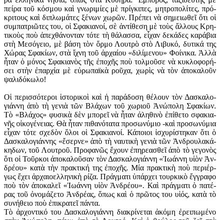
πεί­ρα τοῦ κό­σμου καὶ γνω­ρι­μί­ες μὲ πρίγ­κι­πες, μη­τρο­πο­λί­τες, πρό­
κρι­τους καὶ δι­πλω­μά­τες ξέ­νων χω­ρῶν. Πρέ­πει νὰ ση­μει­ω­θεῖ ὅ­τι οἱ
συμ­πα­τρι­ῶ­τες του, οἱ Σφα­κια­νοί, σὲ ἀν­τί­θε­ση μὲ τοὺς ἄλ­λους Κρη­
τι­κοὺς ποὺ ἀ­πε­χθά­νον­ταν τό­τε τὴ θά­λασ­σα, εἶ­χαν δε­κά­δες κα­ρά­βια
στὴ Με­σό­γει­ο, μὲ βά­ση τὸν ὅρ­μο Λου­τρὸ στὸ Λι­βυ­κό, δυ­τι­κά της
Χώ­ρας Σφα­κί­ων, στὰ ἴ­χνη τοῦ ἀρ­χαί­ου «δι­λί­με­νου» Φοί­νι­κα. Ἀλ­λὰ
ἦ­ταν ὁ μό­νος Σφα­κια­νὸς τῆς ἐ­πο­χῆς ποὺ τολ­μοῦ­σε νὰ κυ­κλο­φο­ρή­
σει στὴν ἐ­παρ­χί­α μὲ εὐ­ρω­πα­ϊ­κὰ ροῦ­χα, χω­ρὶς νὰ τὸν ἀ­πο­κα­λοῦν
ψα­λι­δό­κω­λο!
Οἱ πε­ρισ­σό­τε­ροι ἱ­στο­ρι­κοὶ καὶ ἡ πα­ρά­δο­ση θέ­λουν τὸν Δα­σκα­λο­
γιά­ννη ἀ­πὸ τὴ γε­νιὰ τῶν Βλά­χων τοῦ χω­ριοῦ Ἀ­νώ­πο­λη Σφα­κί­ων.
Τὸ «Βλά­χος» φυ­σι­κὰ δὲν μπο­ρεῖ νὰ ἦ­ταν ἀ­λη­θι­νὸ ἐ­πί­θε­το σφα­κια­
νῆς οἰ­κο­γέ­νειας. Θὰ ἦ­ταν πι­θα­νό­τα­τα προ­σω­νύ­μιο -καὶ προ­σω­νύ­μια
εἶ­χαν τό­τε σχε­δὸν ὅ­λοι οἱ Σφα­κια­νοί. Κά­ποι­οι ἰ­σχυ­ρί­στη­καν ὅ­τι ὁ
Δα­σκα­λο­γιά­ννης «ἔ­σερ­νε» ἀ­πὸ τὴ ναυ­τι­κὴ γε­νιὰ τῶν Ἀν­δρου­λα­κά­
κη­δων, τοῦ Λου­τροῦ. Προ­φα­νῶς ἔ­χουν ἐ­πη­ρε­α­σθεῖ ἀ­πὸ τὸ γε­γο­νὸς
ὅ­τι οἱ Τοῦρ­κοι ἀ­πο­κα­λοῦ­σαν τὸν Δα­σκα­λο­γιά­ννη «Ἰ­ω­άν­νη υἱ­ὸν Ἀν­
δρέ­ου» κα­τὰ τὴν πρα­κτι­κή της ἐ­πο­χῆς. Μί­α πρα­κτι­κὴ ποὺ πε­ρι­έρ­
γως ἔ­χει ἀρ­χαι­ο­ελ­λη­νι­κὴ ρί­ζα. Πράγ­μα­τι ὑ­πάρ­χει τουρ­κι­κὸ ἔγ­γρα­φο
ποὺ τὸν ἀ­πο­κα­λεῖ «Ἰ­ω­άν­νη υἱ­ὸν Ἀν­δρέ­ου». Καὶ πράγ­μα­τι ὁ πα­τέ­
ρας τοῦ ὀ­νο­μά­ζε­το Ἀν­δρέ­ας, ὅ­πως καὶ ὁ πρῶ­τος του υἱ­ός, κα­τὰ τὸ
συ­νή­θει­ο ποὺ ἐ­πι­κρα­τεῖ πάν­τα.
Τὸ ἀρ­χον­τι­κό του Δα­σκα­λο­γιά­ννη δι­α­κρί­νε­ται ἀ­κό­μη ἐ­ρει­πω­μέ­νο