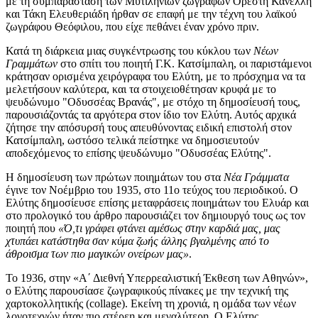
με τη συμπαράσταση των Μυτιληνιών ζωγράφων
Ορέστη Κανέλλη
και
Τάκη Ελευθεριάδη
ήρθαν σε επαφή με την τέχνη του λαϊκού
ζωγράφου
Θεόφιλου
, που είχε πεθάνει έναν χρόνο πριν.
Κατά τη διάρκεια μιας συγκέντρωσης του κύκλου των
Νέων
Γραμμάτων
στο σπίτι του ποιητή Γ.Κ. Κατσίμπαλη, οι παριστάμενοι
κράτησαν ορισμένα χειρόγραφα του Ελύτη, με το πρόσχημα να τα
μελετήσουν καλύτερα, και τα
στοιχειοθέτησαν
κρυφά με το
ψευδώνυμο "Οδυσσέας Βρανάς", με στόχο τη δημοσίευσή τους,
παρουσιάζοντάς τα αργότερα στον ίδιο τον Ελύτη. Αυτός αρχικά
ζήτησε την απόσυρσή τους απευθύνοντας ειδική επιστολή στον
Κατσίμπαλη, ωστόσο τελικά πείστηκε να δημοσιευτούν
αποδεχόμενος το επίσης ψευδώνυμο "Οδυσσέας Ελύτης".
Η δημοσίευση των πρώτων ποιημάτων του στα
Νέα Γράμματα
έγινε τον Νοέμβριο του 1935, στο 11ο τεύχος του περιοδικού. Ο
Ελύτης δημοσίευσε επίσης μεταφράσεις ποιημάτων του Ελυάρ και
στο προλογικό του άρθρο παρουσιάζει τον δημιουργό τους ως τον
ποιητή που
«Ό,τι γράφει φτάνει αμέσως στην καρδιά μας, μας
χτυπάει κατάστηθα σαν κύμα ζωής άλλης βγαλμένης από το
άθροισμα των πιο μαγικών ονείρων μας»
.
Το 1936, στην «Α΄ Διεθνή Υπερρεαλιστική Έκθεση των Αθηνών»,
ο Ελύτης παρουσίασε ζωγραφικούς πίνακες με την τεχνική της
χαρτοκολλητικής (collage). Εκείνη τη χρονιά, η ομάδα των νέων
λογοτεχνών ήταν πιο στέρεη και μεγαλύτερη. Ο Ελύτης