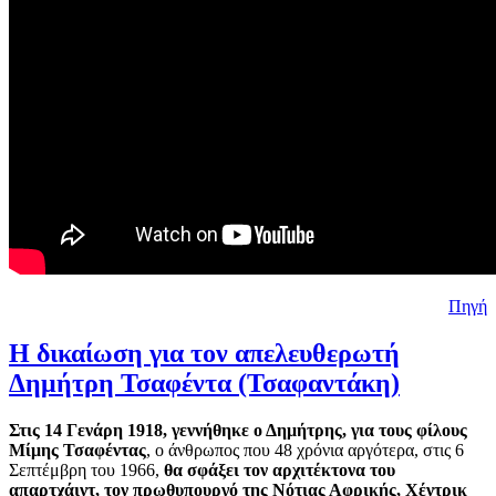
Πηγή
Η δικαίωση για τον απελευθερωτή
Δημήτρη Τσαφέντα (Τσαφαντάκη)
Στις 14 Γενάρη 1918, γεννήθηκε ο Δημήτρης, για τους φίλους
Μίμης Τσαφέντας
, ο άνθρωπος που 48 χρόνια αργότερα, στις 6
Σεπτέμβρη του 1966,
θα σφάξει τον αρχιτέκτονα του
απαρτχάιντ, τον πρωθυπουργό της Νότιας Αφρικής, Χέντρικ