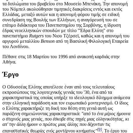
τα διπλώματα του βραβείου στο Μουσείο Μπενάκη. Την απονομή
του Νόμπελ ακολούθησαν τιμητικές διακρίσεις εντός και εκτός
Ελλάδας, μεταξύ αυτών και η απονομή φόρου τιμής σε ειδική
συνεδρίαση της Βουλής των Ελλήνων, η αναγόρευσή του σε
επίτιμο διδάκτορα του Πανεπιστημίου της Σορβόνης, η ίδρυση
έδρας νεοελληνικών σπουδών με τίτλο "Έδρα Ελύτη" στο
πανεπιστήμιο
Rutgers
του Νιου Τζέρσεϊ, καθώς και η απονομή του
αργυρού μεταλλίου
Benson
από τη Βασιλική Φιλολογική Εταιρεία
του Λονδίνου.
Πέθανε στις 18 Μαρτίου του 1996 από ανακοπή καρδιάς στην
Αθήνα.
Έργο
Ο Οδυσσέας Ελύτης αποτέλεσε έναν από τους τελευταίους
εκπροσώπους της λογοτεχνικής γενιάς του '30, ένα από τα
χαρακτηριστικά της οποίας υπήρξε το ιδεολογικό δίλημμα ανάμεσα
στην ελληνική παράδοση και τον ευρωπαϊκό μοντερνισμό. Ο ίδιος
ο Ελύτης χαρακτήριζε τη δική του θέση στη γενιά αυτή ως
παράξενη
σημειώνοντας χαρακτηριστικά:
"από το ένα μέρος ήμουνα
ο στερνός μιας γενιάς, που έσκυβε στις πηγές μιας ελληνικότητας, κι
απ' την άλλη ήμουν ο πρώτος μιας άλλης που δέχονταν τις
[9]
επαναστατικές θεωρίες ενός μοντέρνου κινήματος"
. Το έργο του