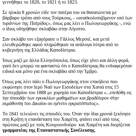
γεννήθηκε το 1820, το 1821 ή το 1823.
Σε ηλικία 8 χρονών είδε τον πατέρα του να θανατώνεται με
βάρβαρο τρόπο από τους Τούρκους, -
«ανασκολοπιζόμενον υπό των
τυράννων της Πατρίδος»
, όπως μας λέει ο Πωλογεωργάκης -, ενώ
ο ίδιος οδηγήθηκε σκλαβάκι στην Αίγυπτο.
Σαν σκλάβο τον εξαγόρασε ο Γάλλος Μερσιέ, και μετά
ελευθερώθηκε αφού πληρώθηκαν τα ανάλογα λύτρα από το
κυβερνήτη της Ελλάδας Καποδίστρια.
Ίσως μαζί με άλλα Ελληνόπουλα, όπως είχε γίνει και άλλη φορά,
γιατί δεν μπορώ να φανταστώ ότι ο Καποδίστριας θα ενδιαφερόταν
ειδικά και μόνο για ένα σκλαβάκι από την Ίμβρο.
Όπως μας λέει πάλι ο Πωλογεωργάκης στον επικήδειο που
εκφώνησε στον Ιερό Ναό των Εισοδείων στα Χανιά στις 15
Σεπτεμβρίου του 1888 με χορηγία του Καποδίστρια
«...επεδόθη εις
την σπουδήν των εγκυκλίων μαθημάτων και βραδύτερον στην
εκμάθυνση του Δικαίου ου εγένετο εγκρατέστατος»
.
Το 1841 τελειώνει τις σπουδές του. Όταν την ίδια χρονιά ξεκίνησε
στη Κρήτη η επανάσταση του Χαιρέτη, φτάνει εκεί από τους
πρώτους μαζί με τούς Κουμουνδούρο και Χαιρέτη και διορίζεται
γραμματέας της Επαναστατικής Συνέλευσης
.