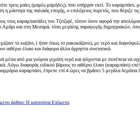
τότε τρεις μαίες (μαμές-μαμήδες), που υπήρχαν εκεί. Το καραμπάσι,
η μάστιγα της παλαιάς εποχής, ο επιλόχειος πυρετός, που θέριζε τις 
 όλους τους καραμπασάδες του Τζιτζιφέ, τόσον όσον αφορά την απολύ
ο Αμάρι και στη Μεσαρά, τόπο μεγάλης παραγωγής δημητριακών, όπου
ζανε το καζάνι, ( ήταν όπως το ρακοκάζανο), με νερό και δαφνόφυλλ
ουν αιθέριο έλαιο και διάφορα άλλα άχρηστα συστατικά.
νά μέσα από μια γούρνα γεμάτη νερό και ψύχονται με συνέπεια να υγ
ά. Λόγω διαφοράς ειδικού βάρους το αιθέριο έλαιο (καραμπάσι) επέπλ
γραμμάρια καραμπάσι, έπρεπε επί 4 ώρες να βράσει 5 μεγάλα δεμάτια
μενο άρθρο: Η κατσούνα
Επόμενο