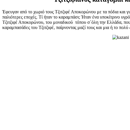
Έφευγαν από το χωριό τους Τζιτζιφέ Αποκορώνου με τα πόδια και γι
παλιότερες εποχές. Τί ήταν το καραμπάσι; Ήταν ένα υποκίτρινο υγ
Τζιτζιφέ Αποκορώνου, του μοναδικού τόπου σ΄όλη την Ελλάδα, που 
καραμπασάδες του Τζιτζιφέ, παίρνοντας μαζί τους και μια ή το πολ