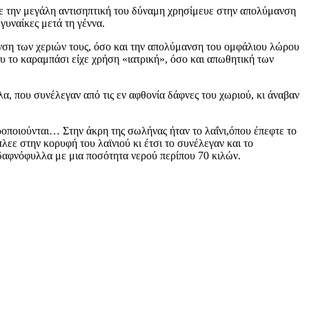
 με την μεγάλη αντισηπτική του δύναμη χρησίμευε στην απολύμανση
γυναίκες μετά τη γέννα.
μανση των χεριών τους, όσο και την απολύμανση του ομφάλιου λώρου
 το καραμπάσι είχε χρήση «ιατρική», όσο και απωθητική των
α, που συνέλεγαν από τις εν αφθονία δάφνες του χωριού, κι άναβαν
ροποιούνται… Στην άκρη της σωλήνας ήταν το λαΐνι,όπου έπεφτε το
εε στην κορυφή του λαϊνιού κι έτσι το συνέλεγαν και το
 δαφνόφυλλα με μια ποσότητα νερού περίπου 70 κιλών.