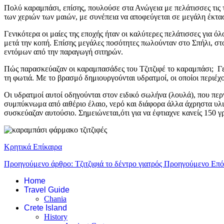
Πολύ καραμπάσι, επίσης, πουλούσε στα Ανώγεια με πελάτισσες τις 
των χεριών των μαιών, με συνέπεια να αποφεύγεται σε μεγάλη έκταση 
Γενικότερα οι μαίες της εποχής ήταν οι καλύτερες πελάτισσες για
μετά την κοπή. Επίσης μεγάλες ποσότητες πωλούνταν στο Σπήλι, στ
εντόμων από την παραγωγή σιτηρών.
Πώς παρασκεύαζαν οι καραμπασάδες του Τζιτζιφέ το καραμπάσι; Γεμί
τη φωτιά. Με το βρασμό δημιουργούνται υδρατμοί, οι οποίοι περιέχ
Οι υδρατμοί αυτοί οδηγούνται στον ειδικό σωλήνα (λουλά), που περ
συμπύκνωμα από αιθέριο έλαιο, νερό και διάφορα άλλα άχρηστα υλικ
συσκεύαζαν αυτούσιο. Σημειώνεται,ότι για να έφτιαχνε κανείς 150 
Κρητικά Επίκαιρα
Προηγούμενο άρθρο: Τζιτζιφιά το δέντρο γιατρός
Προηγούμενο
Επό
Home
Travel Guide
Chania
Crete Island
History