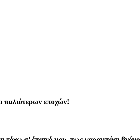
ο παλιότερων εποχών!
αι τόχω σ’ έπαινό μου, πως καραμπάσι βγάν