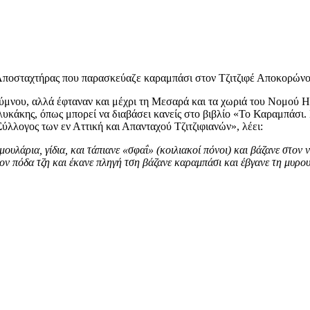
ποσταχτήρας που παρασκεύαζε καραμπάσι στον Τζιτζιφέ Αποκορών
μνου, αλλά έφταναν και μέχρι τη Μεσαρά και τα χωριά του Νομού Η
λυκάκης, όπως μπορεί να διαβάσει κανείς στο βιβλίο «Το Καραμπάσι.
λλογος των εν Αττική και Απανταχού Τζιτζιφιανών», λέει:
ουλάρια, γίδια, και τάπιανε «σφαΐ» (κοιλιακοί πόνοι) και βάζανε στο
ον πόδα τζη και έκανε πληγή τση βάζανε καραμπάσι και έβγανε τη μυρουδ