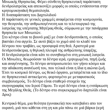
Μινωικής Θρησκείας. Φέρει σύνθετη θρησκευτική παράσταση
δενδρολατρείας και απεικονίζει μορφές οι οποίες εντάσσονται στην
κρητομυκηναϊκή θεματολογία.
Η Αναπαράσταση του Δαχτυλιδιού
Η παράσταση σε γενικές γραμμές αναφέρεται στην κοσμογονία,
την θεογονία, την ανθρωπογέννεση και το τελετουργικό της
λατρείας της υπέρτατης Μητέρας-Θεάς, σύμφωνα με την πανάρχαια
θρησκεία των Μινωιτών.
Στο κέντρο είναι το βουνό μαζί με έναν δενδροτινάκτη, ο οποίος
βαστάει ένα αγγείο. Σε αυτό βάζει το χυμό από το κλαδί του
δέντρου που τραβάει, ως προσφορά στη θεά. Αριστερά μια
δενδροτινάκτρια, η θηλυκή πλευρά της ανθρώπινης ύπαρξης.
Η δενδρολατρεία είναι κάτι το συνηθισμένο στη μινωική λατρεία.
Οι Μινωίτες, θεωρούσαν τα δέντρα ιερά, εμψυχωμένα, πηγή ζωής
και αναγέννησης. Το δέντρο αντιπροσωπεύει τον γήινο κόσμο και
την αδιάκοπη ανανέωσή του, που τελικά είναι η ίδια η αιώνια ζωή.
Έτσι το κοσμικό δέντρο, ως θεικό όργανο, μετατρέπεται και το ίδιο
σε θρησκευτικό αντικείμενο, φορτισμένο με μεταφυσικούς
συμβολισμούς. Tο δέντρο είναι σταθερό στοιχείο της
σκηνογραφίας του Ιερού Γάμου. Το ιερό δέντρο είναι η ενσάρκωση
της Μεγάλης Θεάς. (Το δέντρο στο συγκεκριμμένο δαχτυλίδι είναι
Δρυς)
Κεντρικό θέμα, μια θεότητα (γυναικεία) που κατεβαίνει απο τον
ουρανό, μιά που κάθεται στη γη και μία πάνω σε μιά βάρκα (ιερή