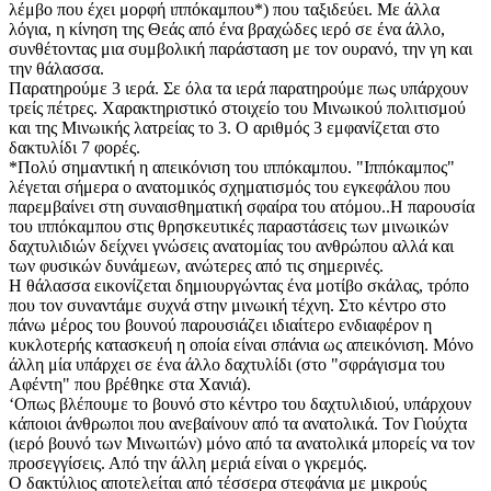
λέμβο που έχει μορφή ιππόκαμπου*) που ταξιδεύει. Με άλλα
λόγια, η κίνηση της Θεάς από ένα βραχώδες ιερό σε ένα άλλο,
συνθέτοντας μια συμβολική παράσταση με τον ουρανό, την γη και
την θάλασσα.
Παρατηρούμε 3 ιερά. Σε όλα τα ιερά παρατηρούμε πως υπάρχουν
τρείς πέτρες. Χαρακτηριστικό στοιχείο του Μινωικού πολιτισμού
και της Μινωικής λατρείας το 3. Ο αριθμός 3 εμφανίζεται στο
δακτυλίδι 7 φορές.
*Πολύ σημαντική η απεικόνιση του ιππόκαμπου. "Ιππόκαμπος"
λέγεται σήμερα ο ανατομικός σχηματισμός του εγκεφάλου που
παρεμβαίνει στη συναισθηματική σφαίρα του ατόμου..Η παρουσία
του ιππόκαμπου στις θρησκευτικές παραστάσεις των μινωικών
δαχτυλιδιών δείχνει γνώσεις ανατομίας του ανθρώπου αλλά και
των φυσικών δυνάμεων, ανώτερες από τις σημερινές.
Η θάλασσα εικονίζεται δημιουργώντας ένα μοτίβο σκάλας, τρόπο
που τον συναντάμε συχνά στην μινωική τέχνη. Στο κέντρο στο
πάνω μέρος του βουνού παρουσιάζει ιδιαίτερο ενδιαφέρον η
κυκλοτερής κατασκευή η οποία είναι σπάνια ως απεικόνιση. Μόνο
άλλη μία υπάρχει σε ένα άλλο δαχτυλίδι (στο "σφράγισμα του
Αφέντη" που βρέθηκε στα Χανιά).
‘Οπως βλέπουμε το βουνό στο κέντρο του δαχτυλιδιού, υπάρχουν
κάποιοι άνθρωποι που ανεβαίνουν από τα ανατολικά. Τον Γιούχτα
(ιερό βουνό των Μινωιτών) μόνο από τα ανατολικά μπορείς να τον
προσεγγίσεις. Από την άλλη μεριά είναι ο γκρεμός.
Ο δακτύλιος αποτελείται από τέσσερα στεφάνια με μικρούς