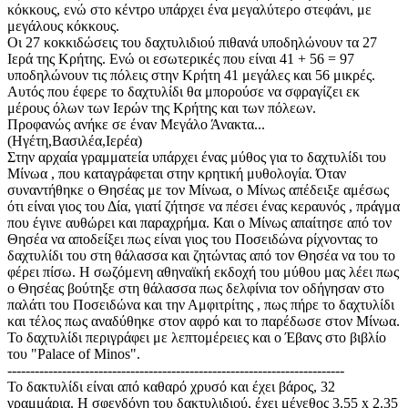
κόκκους, ενώ στο κέντρο υπάρχει ένα μεγαλύτερο στεφάνι, με
μεγάλους κόκκους.
Οι 27 κοκκιδώσεις του δαχτυλιδιού πιθανά υποδηλώνουν τα 27
Ιερά της Κρήτης. Ενώ οι εσωτερικές που είναι 41 + 56 = 97
υποδηλώνουν τις πόλεις στην Κρήτη 41 μεγάλες και 56 μικρές.
Αυτός που έφερε το δαχτυλίδι θα μπορούσε να σφραγίζει εκ
μέρους όλων των Ιερών της Κρήτης και των πόλεων.
Προφανώς ανήκε σε έναν Μεγάλο Άνακτα...
(Ηγέτη,Βασιλέα,Ιερέα)
Στην αρχαία γραμματεία υπάρχει ένας μύθος για το δαχτυλίδι του
Μίνωα , που καταγράφεται στην κρητική μυθολογία. Όταν
συναντήθηκε ο Θησέας με τον Μίνωα, ο Μίνως απέδειξε αμέσως
ότι είναι γιος του Δία, γιατί ζήτησε να πέσει ένας κεραυνός , πράγμα
που έγινε αυθώρει και παραχρήμα. Και ο Μίνως απαίτησε από τον
Θησέα να αποδείξει πως είναι γιος του Ποσειδώνα ρίχνοντας το
δαχτυλίδι του στη θάλασσα και ζητώντας από τον Θησέα να του το
φέρει πίσω. Η σωζόμενη αθηναϊκή εκδοχή του μύθου μας λέει πως
ο Θησέας βούτηξε στη θάλασσα πως δελφίνια τον οδήγησαν στο
παλάτι του Ποσειδώνα και την Αμφιτρίτης , πως πήρε το δαχτυλίδι
και τέλος πως αναδύθηκε στον αφρό και το παρέδωσε στον Μίνωα.
Το δαχτυλίδι περιγράφει με λεπτομέρειες και ο Έβανς στο βιβλίο
του "Palace of Minos".
--------------------------------------------------------------------------
Το δακτυλίδι είναι από καθαρό χρυσό και έχει βάρος, 32
γραμμάρια. Η σφενδόνη του δακτυλιδιού, έχει μέγεθος 3.55 x 2.35