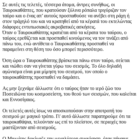
Σε αυτές τις τελετές, τέσσερα άτομα, άντρες συνήθως, οι
Ταυροκαθάπτες, που κρατούσαν ξύλινα ρόπαλα τριγύριζαν τον
ταύρο και ο ένας απ’ αυτούς προσπαθούσε να ανέβει στη ράχη ή
στον τράχηλό του και να κρατηθεί από τα κέρατά του εκτελώντας
διάφορες εντυπωσιακές ακροβατικές ασκήσεις.
Όταν ο Ταυροκαθάπτης κρατιέται από τα κέρατα του ταύρου, ο
ταύρος ερεθίζεται και προσπαθεί κινούμενος να τον τινάξει από
πάνω του, ενώ αντίθετα ο Ταυροκαθάπτης προσπαθεί να
παραμείνει στη θέση του όσο μπορεί περισσότερο.
Όση ώρα ο Ταυροκαθάπτης βρίσκεται πάνω στον ταύρο, σείεται
και νιώθει σαν να γίνεται γύρω του σεισμός. Το όλο δηλαδή
αγώνισμα είναι μια μίμηση του σεισμού, τον οποίο ο
ταυροκαθάπτης προσπαθεί να δαμάσει.
Ας μην ξεχνάμε άλλωστε ότι ο ταύρος ήταν το ιερό ζώο του
Ποσειδώνα του κοσμοσείστη, του θεού των σεισμών, που καλείται
και Εννοσίγαιος.
Οι τελετές αυτές ίσως να αποσκοπούσαν στην αποτροπή του
σεισμού με μαγικό τρόπο. Γι' αυτό άλλωστε παρατηρούμε ότι τα
ταυροκαθάψια, τελούνταν ως επί το πλείστον, σε περιοχές που
μαστίζονταν από σεισμούς.
Ο Μινωίτης δοκίμαζε την μεγαλύτερη συγκίνηση, όταν πήγαινε