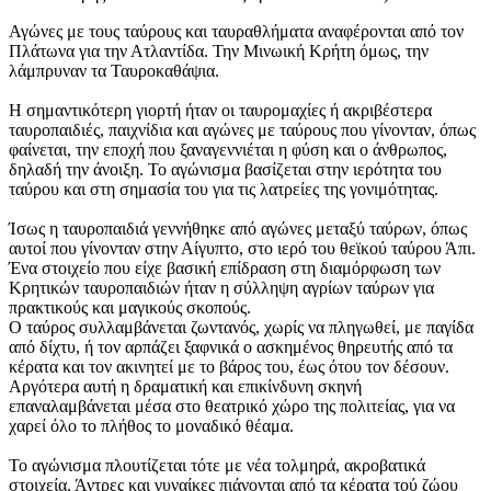
Αγώνες με τους ταύρους και ταυραθλήματα αναφέρονται από τον
Πλάτωνα για την Ατλαντίδα. Την Μινωική Κρήτη όμως, την
λάμπρυναν τα Ταυροκαθάψια.
Η σημαντικότερη γιορτή ήταν οι ταυρομαχίες ή ακριβέστερα
ταυροπαιδιές, παιχνίδια και αγώνες με ταύρους που γίνονταν, όπως
φαίνεται, την εποχή που ξαναγεννιέται η φύση και ο άνθρωπος,
δηλαδή την άνοιξη. Το αγώνισμα βασίζεται στην ιερότητα του
ταύρου και στη σημασία του για τις λατρείες της γονιμότητας.
Ίσως η ταυροπαιδιά γεννήθηκε από αγώνες μεταξύ ταύρων, όπως
αυτοί που γίνονταν στην Αίγυπτο, στο ιερό του θεϊκού ταύρου Άπι.
Ένα στοιχείο που είχε βασική επίδραση στη διαμόρφωση των
Κρητικών ταυροπαιδιών ήταν η σύλληψη αγρίων ταύρων για
πρακτικούς και μαγικούς σκοπούς.
Ο ταύρος συλλαμβάνεται ζωντανός, χωρίς να πληγωθεί, με παγίδα
από δίχτυ, ή τον αρπάζει ξαφνικά ο ασκημένος θηρευτής από τα
κέρατα και τον ακινητεί με το βάρος του, έως ότου τον δέσουν.
Αργότερα αυτή η δραματική και επικίνδυνη σκηνή
επαναλαμβάνεται μέσα στο θεατρικό χώρο της πολιτείας, για να
χαρεί όλο το πλήθος το μοναδικό θέαμα.
Το αγώνισμα πλουτίζεται τότε με νέα τολμηρά, ακροβατικά
στοιχεία. Άντρες και γυναίκες πιάνονται από τα κέρατα τού ζώου