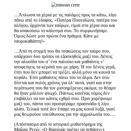
…Άπλωσα τα χέρια με τις παλάμες προς τα κάτω, λίγο
πάνω από το έδαφος. «Πατέρα Ποσειδώνα, πατέρα του
αλόγου, άρχοντα των ταύρων, είμαι στα χέρια σου και
θα υπακούσω το κάλεσμά σου. Το συμφωνήσαμε.
Όμως δώσε μου πρώτα ένα πράγμα. Κάνε με
ταυροκαθάπτη!»
…Από τη στιγμή που θα τσακώσεις τον ταύρο σου,
υπάρχουν δυο τρόποι να εξασκηθείς μαζί του. Δένεις
την αλυσίδα του σ’ ένα παλούκι και μαθαίνεις ν’
αποφεύγεις τα κέρατά του με χάρη. Ή τον δένεις γερά,
έτσι που δεν μπορεί να τρέξει, αλλά μόνο να κουνά το
κεφάλι. Έτσι μαθαίνεις πάνω του το άλμα. Δεν σου
δίνεται και πολύς χρόνος για όλ’ αυτά, γιατί και στην
περίπτωση που θα τον μισοημέρευες ακόμα, το θέαμα
θα ήταν μάλλον φτωχό. Πάντως κανένας νόμος δεν
επιβάλλει να τον κάνεις εχθρό σου. Πριν χορέψουμε
μαζί του, πάντα του προσφέραμε πρασινάδα ή λίγο
αλάτι. Τελικά ποτέ δεν έπαψε να μας κοιτά λοξά, γιατί
μας θεωρούσε υπεύθυνους για την αιχμαλωσία του….
(Απόσπασμα από το ιστορικό μυθιστόρημα της
Μαίρης Ρενώ: «Ο Βασιλιάς πρέπει να πεθάνει»).