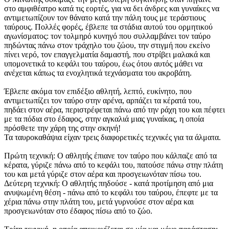
στο αμφιθέατρο κατά τις εορτές, για να δει άνδρες και γυναίκες να
αντιμετωπίζουν τον θάνατο κατά την πάλη τους με τεράστιους
ταύρους. Πολλές φορές, έβλεπε τα στάδια αυτού του ορμητικού
αγωνίσματος: τον τολμηρό κυνηγό που συλλαμβάνει τον ταύρο
πηδώντας πάνω στον τράχηλο του ζώου, την στιγμή που εκείνο
πίνει νερό, τον επαγγελματία δαμαστή, που στρίβει μαλακά και
υπομονετικά το κεφάλι του ταύρου, έως ότου αυτός μάθει να
ανέχεται κάπως τα ενοχλητικά τεχνάσματα του ακροβάτη.
Έβλεπε ακόμα τον επιδέξιο αθλητή, λεπτό, ευκίνητο, που
αντιμετωπίζει τον ταύρο στην αρένα, αρπάζει τα κέρατά του,
πηδάει στον αέρα, περιστρέφεται πάνω από την ράχη του και πέφτει
με τα πόδια στο έδαφος, στην αγκαλιά μιας γυναίκας, η οποία
πρόσθετε την χάρη της στην σκηνή!
Τα ταυροκαθάψια είχαν τρεις διαφορετικές τεχνικές για τα άλματα.
Πρώτη τεχνική: Ο αθλητής έπιανε τον ταύρο που κάλπαζε από τα
κέρατα, γύριζε πάνω από το κεφάλι του, πατούσε πάνω στην πλάτη
του και μετά γύριζε στον αέρα και προσγειωνόταν πίσω του.
Δεύτερη τεχνική: Ο αθλητής πηδούσε - κατά προτίμηση από μια
ανυψωμένη θέση - πάνω από το κεφάλι του ταύρου, έπεφτε με τα
χέρια πάνω στην πλάτη του, μετά γυρνούσε στον αέρα και
προσγειωνόταν στο έδαφος πίσω από το ζώο.