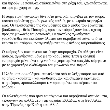
και πηδούν με ποικίλες στάσεις πάνω στη ράχη του, ξαναπέφτοντας
ύστερα με χάρη στη γη.
Η συμμετοχή γυναικών δίνει στα μινωικά παιγνίδια με τον ταύρο,
κάποια πρόσθετη χροιά ερωτικής παιδιάς με το ωραίο σφριγηλό
ζώο. Οι τελετουργίες της γονιμότητας και ο μύθος του έρωτα της
βασίλισσας - θεάς Πασιφάης προς τον ταύρο έχουν ίσως σχέση
προς τις μινωικές ταυροπαιδιές. Οι γυναίκες αγωνίζονται
γυμνόστηθες και εκτελούν άλματα και ακροβατικά πάνω από τα
κέρατα του ταύρου, ανταγωνιζόμενες τους άνδρες ταυροκαθάπτες.
Ο ταύρος δεν σκοτώνεται κατά την ταυρομαχία. Οι αθλητές είναι
άοπλοι, αγωνίζονται μόνο με το κορμί τους. Έτσι η κρητική
ταυρομαχία μένει ένα ευγενικό και χαριτωμένο παιχνίδι, σύμφωνα
με το χαρακτήρα ολόκληρου του μινωικού πολιτισμού.
Η λέξη «ταυροκαθάψια» αποτελείται από τη λέξη ταύρος και από
το ρήμα «καθάπτω» και «καθάπτομαι» και σημαίνει κρατιέμαι,
στηρίζομαι, προσκολλούμαι (εν προκειμένω στα κέρατα του
ταύρου).
Οι τελετές αυτές που ήταν ταυτόχρονα και ακροβατικά αγωνίσματα,
τελούνταν σε πολλά μέρη της αρχαίας Ελλάδας, στη Θεσσαλία,
στην Τίρυνθα, την Κρήτη και αλλού.