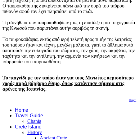
Τρίτη τεχνική, η οποία απεικονίζεται σε μία και μόνο παράσταση:
Ο ταυροκαθάπτης διακρίνεται πάνω από την ουρά του ταύρου,
πιθανόν αφού τον έχει πλησιάσει από το πλάι.
Τη συνήθεια των ταυροκαθαψίων μας τη διασώζει μια τοιχογραφία
της Κνωσού που παριστάνει αυτήν ακριβώς τη σκηνή.
Τα ταυροκαθάψια, εκτός από ιερή τελετή προς τιμήν της λατρείας
του ταύρου ήταν και τέχνη, μεγάλη μάλιστα, γιατί το άθλημα αυτό
απαιτούσε την ευλυγισία του σώματος, την χάρη, την ακρίβεια, την
ταχύτητα και την αντίληψη, την αρμονία των κινήσεων και την
ισορροπία του ταυροκαθάπτη.
Το παιγνίδι με τον ταύρο ήταν για τους Μινωίτες περισσότερο
χορός παρά βάρβαρο έθιμο, όπως κατάντησε σήμερα στις
αρένες της Ισπανίας.
Πηγή
Home
Travel Guide
Chania
Crete Island
History
Ancient Crete