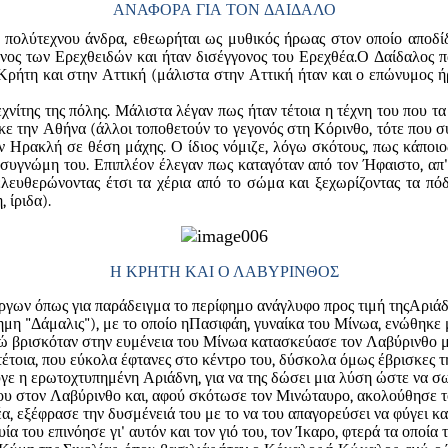
ΑΝΑΦΟΡΑ ΓΙΑ ΤΟΝ ΔΑΙΔΑΛΟ
πολύτεχνου άνδρα, εθεωρήται ως μυθικός ήρωας στον οποίο αποδίδο
νος των Ερεχθειδών και ήταν δισέγγονος του Ερεχθέα.Ο Δαίδαλος 
 Κρήτη και στην Αττική (μάλιστα στην Αττική ήταν και ο επώνυμος 
χνίτης της πόλης. Μάλιστα λέγαν πως ήταν τέτοια η τέχνη του που τα
ε την Αθήνα (άλλοι τοποθετούν το γεγονός στη Κόρινθο, τότε που σ
 Ηρακλή σε θέση μάχης. Ο ίδιος νόμιζε, λόγω σκότους, πως κάποιος
συγνώμη του. Επιπλέον έλεγαν πως καταγόταν από τον Ήφαιστο, απ' 
λευθερώνοντας έτσι τα χέρια από το σώμα και ξεχωρίζοντας τα πόδ
 ίριδα).
Η ΚΡΗΤΗ ΚΑΙ Ο ΛΑΒΥΡΙΝΘΟΣ
έργων όπως για παράδειγμα το περίφημο ανάγλυφο προς τιμή της
Αριάδ
μη "Δάμαλις"), με το οποίο η
Πασιφάη
, γυναίκα του Μίνωα, ενώθηκε 
ενώ βρισκόταν στην ευμένεια του Μίνωα κατασκεύασε τον Λαβύρινθο 
έτοια, που εύκολα έφτανες στο κέντρο του, δύσκολα όμως έβρισκες 
υγε η ερωτοχτυπημένη Αριάδνη, για να της δώσει μια λύση ώστε να σ
ου στον Λαβύρινθο και, αφού σκότωσε τον Μινώταυρο, ακολούθησε το 
α, εξέφρασε την δυσμένειά του με το να του απαγορεύσει να φύγει κα
ία του επινόησε γι' αυτόν και τον γιό του, τον Ίκαρο, φτερά τα οποί