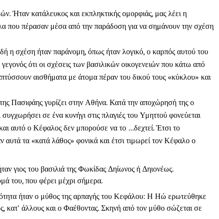
ν. Ήταν κατάλευκος και εκπληκτικής ομορφιάς, μας λέει η
λα που πέρασαν μέσα από την παράδοση για να σημάνουν την σχέση
δή η σχέση ήταν παράνομη, όπως ήταν λογικό, ο καρπός αυτού του
γεγονός ότι οι σχέσεις των βασιλικών οικογενειών που κάτω από
ναπτύσσουν αισθήματα με άτομα πέραν του δικού τους «κύκλου» και
 της Πασιφάης γυρίζει στην Αθήνα. Κατά την αποχώρησή της ο
ι συγχωρήσει σε ένα κυνήγι στις πλαγιές του Υμηττού φονεύεται
και αυτό ο Κέφαλος δεν μπορούσε να το …δεχτεί. Έτσι το
ν αυτά τα «κατά λάθος» φονικά και έτσι τιμωρεί τον Κέφαλο ο
ταν γιος του βασιλιά της Φωκίδας Δηίωνος ή Δηιονέως.
μά του, που φέρει μέχρι σήμερα.
αιότητα ήταν ο μύθος της αρπαγής του Κεφάλου: Η Ηώ ερωτεύθηκε
ς, κατ' άλλους και ο Φαέθοντας. Σκηνή από τον μύθο σώζεται σε