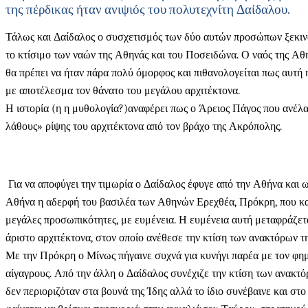
της πέρδικας ήταν ανιψιός του πολυτεχνίτη Δαίδαλου.
Τάλως και Δαίδαλος ο συσχετισμός των δύο αυτών προσώπων ξεκινά 
το κτίσιμο των ναών της Αθηνάς και του Ποσειδώνα. Ο ναός της Αθ
θα πρέπει να ήταν πάρα πολύ όμορφος και πιθανολογείται πως αυτή
με αποτέλεσμα τον θάνατο του μεγάλου αρχιτέκτονα.
Η ιστορία (η η μυθολογία?)αναφέρει πως ο Άρειος Πάγος που ανέλα
λάθους» ρίψης του αρχιτέκτονα από τον βράχο της Ακρόπολης.
Για να αποφύγει την τιμωρία ο Δαίδαλος έφυγε από την Αθήνα και ως
Αθήνα η αδερφή του βασιλέα των Αθηνών Ερεχθέα, Πρόκρη, που κατη
μεγάλες προσωπικότητες, με ευμένεια. Η ευμένεια αυτή μεταφράζετα
άριστο αρχιτέκτονα, στον οποίο ανέθεσε την κτίση των ανακτόρων 
Με την Πρόκρη ο Μίνως πήγαινε συχνά για κυνήγι παρέα με τον φημι
αίγαγρους. Από την άλλη ο Δαίδαλος συνέχιζε την κτίση των ανακ
δεν περιοριζόταν στα βουνά της Ίδης αλλά το ίδιο συνέβαινε και σ