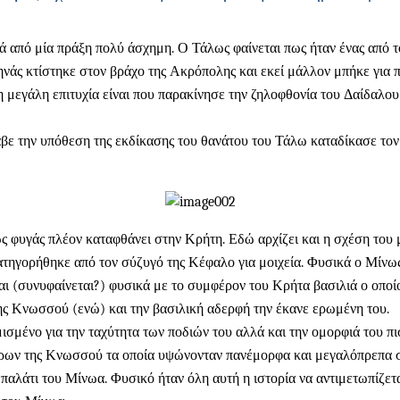
από μία πράξη πολύ άσχημη. Ο Τάλως φαίνεται πως ήταν ένας από το
ηνάς κτίστηκε στον βράχο της Ακρόπολης και εκεί μάλλον μπήκε για π
 η μεγάλη επιτυχία είναι που παρακίνησε την ζηλοφθονία του Δαίδαλ
βε την υπόθεση της εκδίκασης του θανάτου του Τάλω καταδίκασε τον 
 φυγάς πλέον καταφθάνει στην Κρήτη. Εδώ αρχίζει και η σχέση του με
γορήθηκε από τον σύζυγό της Κέφαλο για μοιχεία. Φυσικά ο Μίνως δ
ι (συνυφαίνεται?) φυσικά με το συμφέρον του Κρήτα βασιλιά ο οποίο
της Κνωσσού (ενώ) και την βασιλική αδερφή την έκανε ερωμένη του.
σμένο για την ταχύτητα των ποδιών του αλλά και την ομορφιά του πι
τόρων της Κνωσσού τα οποία υψώνονταν πανέμορφα και μεγαλόπρεπα 
το παλάτι του Μίνωα. Φυσικό ήταν όλη αυτή η ιστορία να αντιμετωπίζ