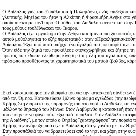
Ο Δαίδαλος γιός του Ευπάλαμου ή Παλαμάονα, ενός επιδέξιου και 
γλυπτικής. Μητέρα του ήταν η Αλκίππη ή Φρασιμήδη.Ανήκε στο γέ
οποία απέκτησε τον
Ίκαρο
. Ο μύθος του Δαίδαλου ανήκει και στην
τους μύθους του
Μίνωα
και του Ίκαρου.
Ο Δαίδαλος είχε εργαστήρι στην Αθήνα και ήταν ο πιο ξακουστός τε
αυτού μυθολογείται το εξής περιστατικό : όταν ο
Ηρακλής
επισκέφθηκ
Δαίδαλου. Έξω από αυτό υπήρχε ένα άγαλμά του που παρίστανε τον
Όταν είδε την ζημιά που προκάλεσε στεναχωρήθηκε και ζήτησε τη 
πρώτος που έδωσε ελεύθερη κίνηση στα μέλη του αγάλματος, απε
πρόσωπο προσθέτοντας τα χαρακτηριστικά του ματιού (βολβός, κόρη,
Εκεί χρησιμοποίησε την ιδιοφυία του για την κατασκευή σύνθετων 
από τον Όμηρο. Κατασκεύασε ξύλινο ομοίωμα αγελάδας (την περίφη
Κρήτης.Στη διάρκεια της παραμονής του στο νησί, ο Δαίδαλος και 
μάλλον το θησαυρό του Μίνωα. Στον Λαβύρινθο η κατασκευή ήταν τ
του επέτρεπε να φύγει ούτε έξω από το παλάτι. Στον Δαίδαλο κατέφ
της Αριάδνης", με τον οποίο ο Θησέας "χαρτογράφησε" την πορεία τ
Κρήτης την ανάμειξη που είχε ο Δαίδαλος στα γεγονότα με τον Θησέ
Στην προσπάθειά του να δραπετεύσει από το νησί και χάρη στην ευφυ