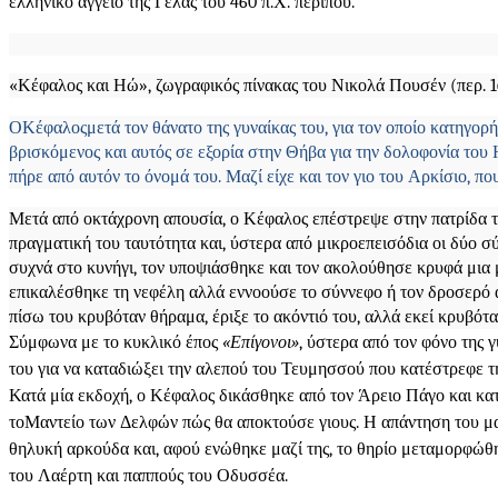
ελληνικό αγγείο της Γέλας του 460 π.Χ. περίπου.
«Κέφαλος και Ηώ», ζωγραφικός πίνακας του
Νικολά Πουσέν
(περ. 
Ο
Κέφαλος
μετά τον θάνατο της γυναίκας του, για τον οποίο κατηγο
βρισκόμενος και αυτός σε εξορία στην Θήβα για την δολοφονία του 
πήρε από αυτόν το όνομά του. Μαζί είχε και τον γιο του Αρκίσιο, π
Μετά από οκτάχρονη απουσία, ο Κέφαλος επέστρεψε στην πατρίδα το
πραγματική του ταυτότητα και, ύστερα από μικροεπεισόδια οι δύο 
συχνά στο κυνήγι, τον υποψιάσθηκε και τον ακολούθησε κρυφά μια μ
επικαλέσθηκε τη νεφέλη αλλά εννοούσε το σύννεφο ή τον δροσερό ά
πίσω του κρυβόταν θήραμα, έριξε το ακόντιό του, αλλά εκεί κρυβότα
Σύμφωνα με το κυκλικό έπος
«Επίγονοι»
, ύστερα από τον φόνο της 
του για να καταδιώξει την αλεπού του Τευμησσού που κατέστρεφε τ
Κατά μία εκδοχή, ο Κέφαλος δικάσθηκε από τον Άρειο Πάγο και κ
το
Μαντείο των Δελφών
πώς θα αποκτούσε γιους. Η απάντηση του μ
θηλυκή αρκούδα και, αφού ενώθηκε μαζί της, το θηρίο μεταμορφώθη
του Λαέρτη και παππούς του Οδυσσέα.