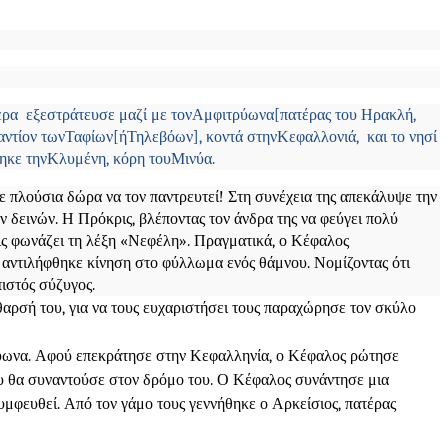
τερα εξεστράτευσε μαζί με τον
Αμφιτρύωνα
[πατέρας του Ηρακλή,
αντίον των
Ταφίων
[ή
Τηλεβόων], κοντά στην
Κεφαλλονιά, και το νησί
ηκε την
Κλυμένη, κόρη του
Μινύα.
 πλούσια δώρα να τον παντρευτεί! Στη συνέχεια της απεκάλυψε την
 δεινών. Η Πρόκρις, βλέποντας τον άνδρα της να φεύγει πολύ
εις φωνάζει τη λέξη «Νεφέλη». Πραγματικά, ο Κέφαλος
ς αντιλήφθηκε κίνηση στο φύλλωμα ενός θάμνου. Νομίζοντας ότι
πιστός σύζυγος.
θαρσή του, για να τους ευχαριστήσει τους παραχώρησε τον σκύλο
τρύωνα. Αφού επεκράτησε στην Κεφαλληνία, ο Κέφαλος ρώτησε
ου θα συναντούσε στον δρόμο του. Ο Κέφαλος συνάντησε μια
υμφευθεί. Από τον γάμο τους γεννήθηκε ο Αρκείσιος, πατέρας