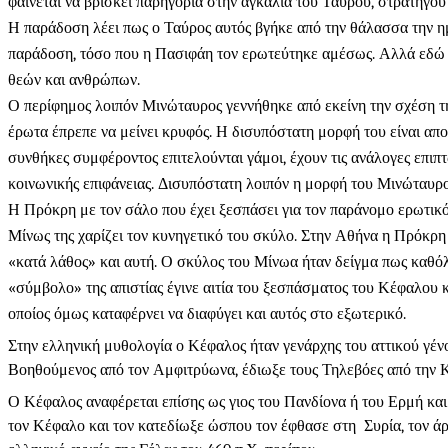
φαίνεται να βρίσκει παρηγοριά στην αγκαλιά του Ταύρου, στρατηγού
Η παράδοση λέει πως ο Ταύρος αυτός βγήκε από την θάλασσα την η
παράδοση, τόσο που η Πασιφάη τον ερωτεύτηκε αμέσως. Αλλά εδώ κ
θεών και ανθρώπων.
Ο περίφημος λοιπόν Μινώταυρος γεννήθηκε από εκείνη την σχέση τη
έρωτα έπρεπε να μείνει κρυφός. Η δισυπόστατη μορφή του είναι απ
συνθήκες συμφέροντος επιτελούνται γάμοι, έχουν τις ανάλογες επι
κοινωνικής επιφάνειας. Δισυπόστατη λοιπόν η μορφή του Μινώταυρου
Η Πρόκρη με τον σάλο που έχει ξεσπάσει για τον παράνομο ερωτικό
Μίνως της χαρίζει τον κυνηγετικό του σκύλο. Στην Αθήνα η Πρόκρη 
«κατά λάθος» και αυτή. Ο σκύλος του Μίνωα ήταν δείγμα πως καθόλο
«σύμβολο» της απιστίας έγινε αιτία του ξεσπάσματος του Κέφαλου κ
οποίος όμως καταφέρνει να διαφύγει και αυτός στο εξωτερικό.
Στην ελληνική μυθολογία ο Κέφαλος ήταν γενάρχης του αττικού γέν
Βοηθούμενος από τον Αμφιτρύωνα, έδιωξε τους Τηλεβόες από την Κε
Ο Κέφαλος αναφέρεται επίσης ως γιος του Πανδίονα ή του Ερμή κα
τον Κέφαλο και τον κατεδίωξε ώσπου τον έφθασε στη Συρία, τον άρπ