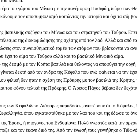
 του Μίνωα.
μέρα του γάμου του Μίνωα με την πανέμορφη Πασιφάη, δώρο των Θεώ
άνουμε τον αποσυμβολισμό κοιτώντας την ιστορία και όχι τα σύμβο
ς βασιλικής συζύγου του Μίνωα και του στρατηγού του Ταύρου. Επει
οτέλεσμα της διακωμώδησης της σχέσης από τον λαό. Αλλά και από το 
πτώσεις στον συναισθηματικό τομέα των ατόμων που βρίσκονται να α
 έχει το αίμα του Ταύρου αλλά και το βασιλικό Μινωικό αίμα.
 της δεσμό με τον Κρήτα βασιλιά και θέλοντας να αποφύγει την οργή
γίνεται δεκτή από τον άνδρα της Κέφαλο που ενώ φαίνεται να την έχε
υ φιλική δεν ήταν η σχέση της Πρόκρης με τον βασιλιά της Κρήτης, 
αι του φόνου τελικά της Πρόκρης. Ο Άρειος Πάγος βέβαια δεν δεχότα
ους των Κεφαλιδών. Διάφορες παραδόσεις αναφέρουν ότι ο Κέφαλος ή
φαλληνία, όπου εγκαταστάθηκε με τον λαό του και της έδωσε το όνο
ι της Έρσης, ή απόγονος του Ενδυμίονα. Πολύ γνωστός κατά την αρχ
αξε και τον έκανε δικό της. Από την ένωσή τους γεννήθηκε ο Τιθωνό