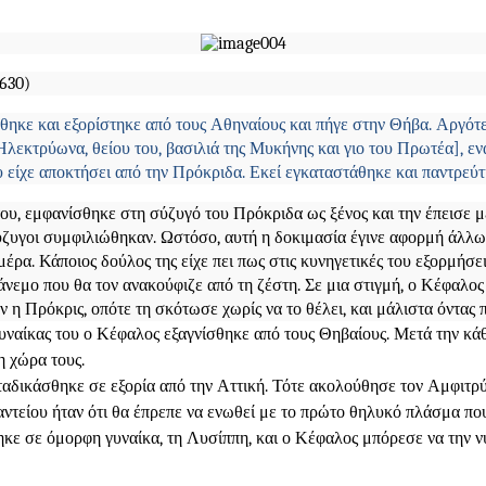
1630)
ρήθηκε και εξορίστηκε από τους Αθηναίους και πήγε στην Θήβα. Αργό
Ηλεκτρύωνα, θείου του, βασιλιά της Μυκήνης και γιο του Πρωτέα], εν
ου είχε αποκτήσει από την Πρόκριδα. Εκεί εγκαταστάθηκε και παντρεύτ
υ, εμφανίσθηκε στη σύζυγό του Πρόκριδα ως ξένος και την έπεισε με
σύζυγοι συμφιλιώθηκαν. Ωστόσο, αυτή η δοκιμασία έγινε αφορμή άλλων
έρα. Κάποιος δούλος της είχε πει πως στις κυνηγετικές του εξορμήσ
νεμο που θα τον ανακούφιζε από τη ζέστη. Σε μια στιγμή, ο Κέφαλο
ν η Πρόκρις, οπότε τη σκότωσε χωρίς να το θέλει, και μάλιστα όντας 
γυναίκας του ο Κέφαλος εξαγνίσθηκε από τους Θηβαίους. Μετά την κά
η χώρα τους.
αταδικάσθηκε σε εξορία από την Αττική. Τότε ακολούθησε τον Αμφι
αντείου ήταν ότι θα έπρεπε να ενωθεί με το πρώτο θηλυκό πλάσμα π
κε σε όμορφη γυναίκα, τη Λυσίππη, και ο Κέφαλος μπόρεσε να την ν