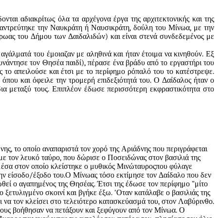
νται αδιακρίτως όλα τα αρχέγονα έργα της αρχιτεκτονικής και της
παντρεύτηκε την Ναυκράτη ή Ναυσικράτη, δούλη του Μίνωα, με την
ήρωας του Δήμου των Δαιδαλιδών) και είναι στενά συνδεδεμένος με
 αγάλματά του έμοιαζαν με αληθινά και ήταν έτοιμα να κινηθούν. Εξ
υνάντησε τον Θησέα παιδί), πέρασε ένα βράδυ από το εργαστήρι του
 το απειλούσε και έτσι με το περίφημο ρόπαλό του το κατέστρεψε.
όπου και όφειλε την τρομερή επιδεξιότητά του. Ο Δαίδαλος ήταν ο
ια μεταξύ τους. Επιπλέον έδωσε περισσότερη εκφραστικότητα στο
νης
, το οποίο αναπαριστά τον χορό της Αριάδνης που περιγράφεται
με τον λευκό ταύρο, που δώρισε ο Ποσειδώνας στον βασιλιά της
μέσα στον οποίο κλείστηκε ο μυθικός
Μινώταυρος
που φύλαγε
την είσοδο/έξοδο του.Ο Μίνωας τόσο εκτίμησε τον Δαίδαλο που δεν
ωθεί ο αγαπημένος της Θησέας. Έτσι της έδωσε τον περίφημο "μίτο
ξετυλιγμένο σκοινί και βγήκε έξω. 'Οταν κατάλαβε ο βασιλιάς της
ι να τον κλείσει στο τελειότερο κατασκεύασμά του, στον Λαβύρινθο.
α τους βοήθησαν να πετάξουν και ξεφύγουν από τον Μίνωα. Ο