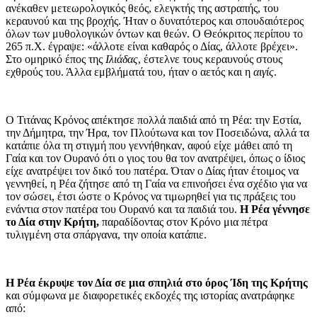
ανέκαθεν μετεωρολογικός θεός, ελεγκτής της αστραπής, του
κεραυνού και της βροχής. Ήταν ο δυνατότερος και σπουδαιότερος
όλων των μυθολογικών όντων και θεών. Ο Θεόκριτος περίπου το
265 π.Χ. έγραψε: «άλλοτε είναι καθαρός ο Δίας, άλλοτε βρέχει».
Στο ομηρικό έπος της
Ιλιάδας
, έστελνε τους κεραυνούς στους
εχθρούς του. Άλλα εμβλήματά του, ήταν ο αετός και η
αιγίς
.
Ο Τιτάνας Κρόνος απέκτησε πολλά παιδιά από τη Ρέα: την Εστία,
την Δήμητρα, την Ήρα, τον Πλούτωνα και τον Ποσειδώνα, αλλά τα
κατάπιε όλα τη στιγμή που γεννήθηκαν, αφού είχε μάθει από τη
Γαία και τον Ουρανό ότι ο γιος του θα τον ανατρέψει, όπως ο ίδιος
είχε ανατρέψει τον δικό του πατέρα. Όταν ο Δίας ήταν έτοιμος να
γεννηθεί, η Ρέα ζήτησε από τη Γαία να επινοήσει ένα σχέδιο για να
τον σώσει, έτσι ώστε ο Κρόνος να τιμωρηθεί για τις πράξεις του
ενάντια στον πατέρα του Ουρανό και τα παιδιά του.
Η Ρέα γέννησε
το Δία στην Κρήτη,
παραδίδοντας στον Κρόνο μια πέτρα
τυλιγμένη στα σπάργανα, την οποία κατάπιε.
Η Ρέα έκρυψε τον Δία σε μια σπηλιά στο όρος Ίδη της Κρήτης
και σύμφωνα με διαφορετικές εκδοχές της ιστορίας ανατράφηκε
από: