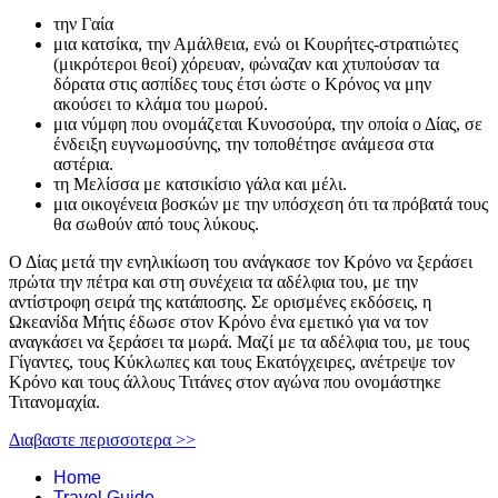
την Γαία
μια κατσίκα, την Αμάλθεια, ενώ οι Κουρήτες-στρατιώτες
(μικρότεροι θεοί) χόρευαν, φώναζαν και χτυπούσαν τα
δόρατα στις ασπίδες τους έτσι ώστε ο Κρόνος να μην
ακούσει το κλάμα του μωρού.
μια νύμφη που ονομάζεται Κυνοσούρα, την οποία ο Δίας, σε
ένδειξη ευγνωμοσύνης, την τοποθέτησε ανάμεσα στα
αστέρια.
τη Μελίσσα με κατσικίσιο γάλα και μέλι.
μια οικογένεια βοσκών με την υπόσχεση ότι τα πρόβατά τους
θα σωθούν από τους λύκους.
Ο Δίας μετά την ενηλικίωση του ανάγκασε τον Κρόνο να ξεράσει
πρώτα την πέτρα και στη συνέχεια τα αδέλφια του, με την
αντίστροφη σειρά της κατάποσης. Σε ορισμένες εκδόσεις, η
Ωκεανίδα Μήτις έδωσε στον Κρόνο ένα εμετικό για να τον
αναγκάσει να ξεράσει τα μωρά. Μαζί με τα αδέλφια του, με τους
Γίγαντες, τους Κύκλωπες και τους Εκατόγχειρες, ανέτρεψε τον
Κρόνο και τους άλλους Τιτάνες στον αγώνα που ονομάστηκε
Τιτανομαχία.
Διαβαστε περισσοτερα >>
Home
Travel Guide