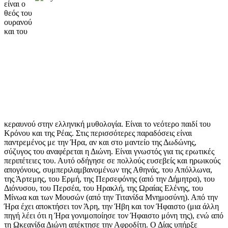
είναι ο
θεός του
ουρανού
και του
κεραυνού στην ελληνική μυθολογία. Είναι το νεότερο παιδί του
Κρόνου και της Ρέας. Στις περισσότερες παραδόσεις είναι
παντρεμένος με την Ήρα, αν και στο μαντείο της Δωδώνης,
σύζυγος του αναφέρεται η Διώνη. Είναι γνωστός για τις ερωτικές
περιπέτειες του. Αυτό οδήγησε σε πολλούς ευσεβείς και ηρωικούς
απογόνους, συμπεριλαμβανομένων της Αθηνάς, του Απόλλωνα,
της Άρτεμης, του Ερμή, της Περσεφόνης (από την Δήμητρα), του
Διόνυσου, του Περσέα, του Ηρακλή, της Ωραίας Ελένης, του
Μίνωα και των Μουσών (από την Τιτανίδα Μνημοσύνη). Από την
Ήρα έχει αποκτήσει τον Άρη, την Ήβη και τον Ήφαιστο (μια άλλη
πηγή λέει ότι η Ήρα γονιμοποίησε τον Ήφαιστο μόνη της), ενώ από
τη Ωκεανίδα Διώνη απέκτησε την Αφροδίτη. Ο Δίας υπήρξε