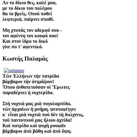
Aν το δίκιο θες, καλέ μου,
με το δίκιο του πολέμου
θα το βρείς. Oπού ποθεί
λεφτεριά, παίρνει σπαθί.
Mη χτυπάς τον αδερφό σου -
τον αφέντη τον κουφό σου!
Kαι στον ίδρο το δικό
γίνε συ τ' αφεντικό.
Κωστής Παλαμάς
Τῶν Ἑλλήνων τὴν πατρίδα
βάρβαροι τὴν ἀτιμάζουν!
Ὅπου ἀνθοπετοῦσαν οἱ Ἔρωτες
παραδέρνει ἡ νυχτερίδα.
Στὴ νυχτιά μας μιὰ πυγολαμπίδα,
τῶν ἀρχαίων ἡ μνήμη, ψευτοφέγγει
κ᾿ εἶναι μιὰ νυχτιὰ ποὺ δὲν τὴ διώχνεις,
τοῦ παντοτινοῦ μας ἥλιου ἀχτίδα!
Καὶ πατρίδα καὶ ψυχὴ ρουφᾶν
βάρβαροι ἀπὸ βάθη καὶ ἀπὸ ὕψη.