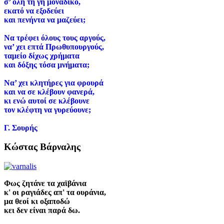
σ
’
όλη τη γη μοναδικό,
εκατό να εξοδεύει
και πενήντα να μαζεύει;
Να τρέφει όλους τους αργούς,
να’
χει επτά Πρωθυπουργούς,
ταμείο δίχως χρήματα
και δόξης τόσα μνήματα;
Να’
χει κλητήρες για φρουρά
και να σε κλέβουν φανερά,
κι ενώ αυτοί σε κλέβουνε
τον κλέφτη να γυρεύουνε;
Γ. Σουρής
Κώστας Βάρναλης
Φως ζητάνε τα χαϊβάνια
κ' οι ραγιάδες απ' τα ουράνια,
μα θεοί κι οξαποδώ
κει δεν είναι παρά δω.