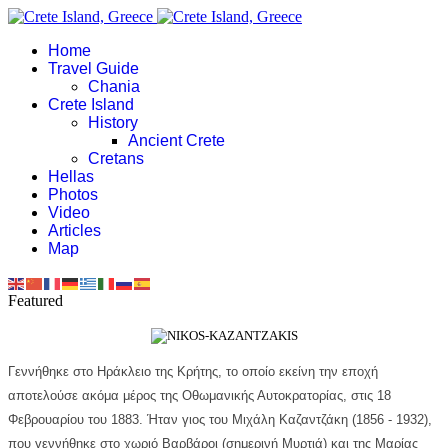
Home
Travel Guide
Chania
Crete Island
History
Ancient Crete
Cretans
Hellas
Photos
Video
Articles
Map
Featured
Γεννήθηκε στο
Ηράκλειο
της
Κρήτης
, το οποίο εκείνη την εποχή
αποτελούσε ακόμα μέρος της
Οθωμανικής Αυτοκρατορίας
, στις 18
Φεβρουαρίου του 1883. Ήταν γιος του Μιχάλη Καζαντζάκη (1856 - 1932),
που γεννήθηκε στο χωριό Βαρβάροι (σημερινή Μυρτιά) και της Μαρίας