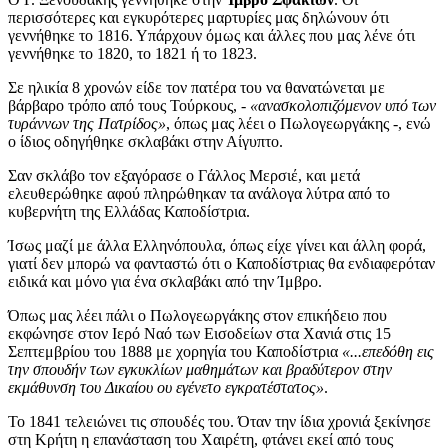
περισσότερες και εγκυρότερες μαρτυρίες μας δηλώνουν ότι
γεννήθηκε το 1816. Υπάρχουν όμως και άλλες που μας λένε ότι
γεννήθηκε το 1820, το 1821 ή το 1823.
Σε ηλικία 8 χρονών είδε τον πατέρα του να θανατώνεται με
βάρβαρο τρόπο από τους Τούρκους, -
«ανασκολοπιζόμενον υπό των
τυράννων της Πατρίδος»
, όπως μας λέει ο Πωλογεωργάκης -, ενώ
ο ίδιος οδηγήθηκε σκλαβάκι στην Αίγυπτο.
Σαν σκλάβο τον εξαγόρασε ο Γάλλος Μερσιέ, και μετά
ελευθερώθηκε αφού πληρώθηκαν τα ανάλογα λύτρα από το
κυβερνήτη της Ελλάδας Καποδίστρια.
Ίσως μαζί με άλλα Ελληνόπουλα, όπως είχε γίνει και άλλη φορά,
γιατί δεν μπορώ να φανταστώ ότι ο Καποδίστριας θα ενδιαφερόταν
ειδικά και μόνο για ένα σκλαβάκι από την Ίμβρο.
Όπως μας λέει πάλι ο Πωλογεωργάκης στον επικήδειο που
εκφώνησε στον Ιερό Ναό των Εισοδείων στα Χανιά στις 15
Σεπτεμβρίου του 1888 με χορηγία του Καποδίστρια
«...επεδόθη εις
την σπουδήν των εγκυκλίων μαθημάτων και βραδύτερον στην
εκμάθυνση του Δικαίου ου εγένετο εγκρατέστατος»
.
Το 1841 τελειώνει τις σπουδές του. Όταν την ίδια χρονιά ξεκίνησε
στη Κρήτη η επανάσταση του Χαιρέτη, φτάνει εκεί από τους