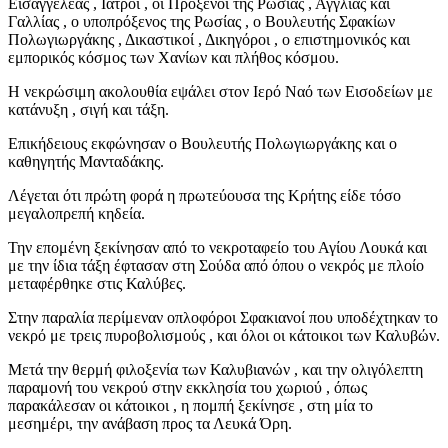
Εισαγγελέας , Ιατροί , οι Πρόξενοι της Ρωσίας , Αγγλίας και
Γαλλίας , ο υποπρόξενος της Ρωσίας , ο Βουλευτής Σφακίων
Πολωγιωργάκης , Δικαστικοί , Δικηγόροι , ο επιστημονικός και
εμπορικός κόσμος των Χανίων και πλήθος κόσμου.
Η νεκρώσιμη ακολουθία εψάλει στον Ιερό Ναό των Εισοδείων με
κατάνυξη , σιγή και τάξη.
Επικήδειους εκφώνησαν ο Βουλευτής Πολωγιωργάκης και ο
καθηγητής Μανταδάκης.
Λέγεται ότι πρώτη φορά η πρωτεύουσα της Κρήτης είδε τόσο
μεγαλοπρεπή κηδεία.
Την επομένη ξεκίνησαν από το νεκροταφείο του Αγίου Λουκά και
με την ίδια τάξη έφτασαν στη Σούδα από όπου ο νεκρός με πλοίο
μεταφέρθηκε στις Καλύβες.
Στην παραλία περίμεναν οπλοφόροι Σφακιανοί που υποδέχτηκαν το
νεκρό με τρεις πυροβολισμούς , και όλοι οι κάτοικοι των Καλυβών.
Μετά την θερμή φιλοξενία των Καλυβιανών , και την ολιγόλεπτη
παραμονή του νεκρού στην εκκλησία του χωριού , όπως
παρακάλεσαν οι κάτοικοι , η πομπή ξεκίνησε , στη μία το
μεσημέρι, την ανάβαση προς τα Λευκά Όρη.