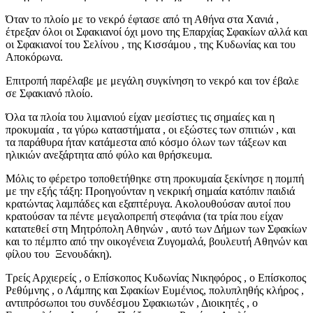
Όταν το πλοίο με το νεκρό έφτασε από τη Αθήνα στα Χανιά ,
έτρεξαν όλοι οι Σφακιανοί όχι μονο της Επαρχίας Σφακίων αλλά και
οι Σφακιανοί του Σελίνου , της Κισσάμου , της Κυδωνίας και του
Αποκόρωνα.
Επιτροπή παρέλαβε με μεγάλη συγκίνηση το νεκρό και τον έβαλε
σε Σφακιανό πλοίο.
Όλα τα πλοία του λιμανιού είχαν μεσίστιες τις σημαίες και η
προκυμαία , τα γύρω καταστήματα , οι εξώστες των σπιτιών , και
τα παράθυρα ήταν κατάμεστα από κόσμο όλων των τάξεων και
ηλικιών ανεξάρτητα από φύλο και θρήσκευμα.
Μόλις το φέρετρο τοποθετήθηκε στη προκυμαία ξεκίνησε η πομπή
με την εξής τάξη: Προηγούνταν η νεκρική σημαία κατόπιν παιδιά
κρατώντας λαμπάδες και εξαπτέρυγα. Ακολουθούσαν αυτοί που
κρατούσαν τα πέντε μεγαλοπρεπή στεφάνια (τα τρία που είχαν
κατατεθεί στη Μητρόπολη Αθηνών , αυτό των Δήμων των Σφακίων
και το πέμπτο από την οικογένεια Ζυγομαλά, βουλευτή Αθηνών και
φίλου του Ξενουδάκη).
Τρείς Αρχιερείς , ο Επίσκοπος Κυδωνίας Νικηφόρος , ο Επίσκοπος
Ρεθύμνης , ο Λάμπης και Σφακίων Ευμένιος, πολυπληθής κλήρος ,
αντιπρόσωποι του συνδέσμου Σφακιωτών , Διοικητές , ο