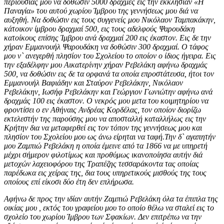
περιουσίας μου να δοθώσιν 5000 δραχμές εις την εκκλησίαν «Η
Παναγία» του αυτού χωρίου Ίμβρου της γεννήσεως μου διά να
αυξηθή. Να δοθώσιν εις τους συγγενείς μου Νικόλαον Ταμπακάκην,
κάτοικον ίμβρου δραχμαί 500, εις τους αδελφούς Ψαρουδάκη
κατοίκους επίσης Ίμβρου ανά δραχμαί 200 εις έκαστον. Εις δε την
χήραν Εμμανουήλ Ψαρουδάκη να δοθώσιν 300 δραχμαί. Ο τάφος
μου ν` ανεγερθή πλησίον του Σχολείου το οποίον ο ίδιος ήγειρα. Εις
την εξαδέλφην μου Αικατερίνην χήραν Ρεβελάκη αφήνω δραχμάς
500, να δοθώσιν εις δε τα ορφανά τα οποία επροστάτευσα, ήτοι τον
Εμμανουήλ Βαφιάδην και Σταύρον Ρεβελάκην, Νικόλαον
Ρεβελάκην, Ιωσήφ Ρεβελάκην και Γεώργιον Γωνιώτην αφήνω ανά
δραχμάς 100 εις έκαστον. Ο νεκρός μου μετα του κοιμητηρίου να
φροντίσει ο εν Αθήναις Ανδρέας Κορδέλας, τον οποίον διορίζω
εκτελεστήν της παρούσης μου να αποσταλλή καταλλήλως εις την
Κρήτην δια να μεταφερθεί εις τον τόπον της γεννήσεως μου και
πλησίον του Σχολείου μου ως άνω είρηται να ταφή.Την δ` αγαπητήν
μου Ζαμπιώ Ρεβελάκη η οποία έμεινε από τα 1866 να με υπηρετή
μέχρι σήμερον φιλοτίμως και προθύμως ικανοποίησα αυτήν διά
μετοχών λαχειοφόρου της Τραπέζης τεσσαράκοντα τας οποίας
παρέδωκα εις χείρας της, δια τους υπηρετικούς μισθούς της τους
οποίους επί είκοσι δύο έτη δεν επλήρωσα.
Αφήνω δε προς την ιδίαν αυτήν Ζαμπιώ Ρεβελάκη όλα τα έπιπλα της
οικίας μου , εκτός του γραφείου μου το οποίο θέλω να σταλεί εις το
σχολείο του χωρίου Ίμβρου των Σφακίων. Δεν επιτρέπω να την