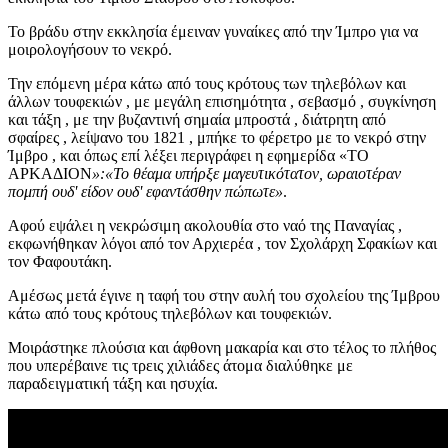
Το βράδυ στην εκκλησία έμειναν γυναίκες από την Ίμπρο για να
μοιρολογήσουν το νεκρό.
Την επόμενη μέρα κάτω από τους κρότους των τηλεβόλων και
άλλων τουφεκιών , με μεγάλη επισημότητα , σεβασμό , συγκίνηση
και τάξη , με την βυζαντινή σημαία μπροστά , διάτρητη από
σφαίρες , λείψανο του 1821 , μπήκε το φέρετρο με το νεκρό στην
Ίμβρο , και όπως επί λέξει περιγράφει η εφημερίδα «ΤΟ
ΑΡΚΑΔΙΟΝ
»:«Το θέαμα υπήρξε μαγευτικότατον, ωραιοτέραν
πομπή ουδ' είδον ουδ' εφαντάσθην πώπωτε»
.
Αφού εψάλει η νεκρώσιμη ακολουθία στο ναό της Παναγίας ,
εκφωνήθηκαν λόγοι από τον Αρχιερέα , τον Σχολάρχη Σφακίων και
τον Φαφουτάκη.
Αμέσως μετά έγινε η ταφή του στην αυλή του σχολείου της Ίμβρου
κάτω από τους κρότους τηλεβόλων και τουφεκιών.
Μοιράστηκε πλούσια και άφθονη μακαρία και στο τέλος το πλήθος
που υπερέβαινε τις τρεις χιλιάδες άτομα διαλύθηκε με
παραδειγματική τάξη και ησυχία.