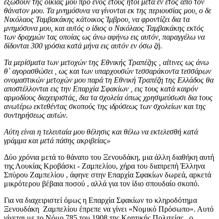
εξώσουν της οικίας μου πρό ενός έτους ήτοι μετά έν έτος από τον
θάνατον μου. Τα μνημόσυνα να γίνονται εκ της περιουσίας μου, ο δε
Νικόλαος Ταμβακάκης κάτοικος Ίμβρου, να φροντίζει δια τα
μνημόσυνα μου, και αυτός ο ίδιος ο Νικόλαος Ταμβακάκης εκτός
των δραχμών τας οποίας ως άνω αφήνω εις αυτόν, παραγγέλω να
δίδονται 300 γρόσια κατά μήνα εις αυτόν εν όσω ζή.
Τα μερίσματα των μετοχών της Εθνικής Τραπέζης , αίτινες ως άνω
θ` αγορασθώσει , ως και των υπαρχουσών τεσσαράκοντα τεσσάρων
ονομαστικών μετοχών μου παρά τη Εθνική Τραπέζη της Ελλάδος θα
αποστέλλονται εις την Επαρχία Σφακίων , εις τους κατά καιρόν
αρμοδίους διαχειριστάς, δια τα σχολεία όπως χρησιμεύσωσι δια τους
ανωτέρω εκτεθέντας σκοπούς της ιδρύσεως των σχολείων και της
συντηρήσεως αυτών.
Αύτη είναι η τελευταία μου θέλησις και θέλω να εκτελεσθή κατά
γράμμα και μετά πάσης ακριβείας»
Δύο χρόνια μετά το θάνατο του Ξενουδάκη, μια άλλη διαθήκη αυτή
της Λουκίας Κροβάσκι - Ζαμπελίου, χήρα του διαπρεπή Έλληνα
Σπύρου Ζαμπελίου , άφηνε στην Επαρχία Σφακίων δωρεά, αρκετά
μικρότερου βέβαια ποσού , αλλά για τον ίδιο σπουδαίο σκοπό.
Για να διαχειριστεί όμως η Επαρχία Σφακίων το κληροδότημα
Ξενουδάκη Ζαμπελίου έπρεπε να γίνει «Νομικό Πρόσωπο». Αυτό
γίνεται με το Νόμο 785 του 1908 της Κρητικής Πολιτείας , ο