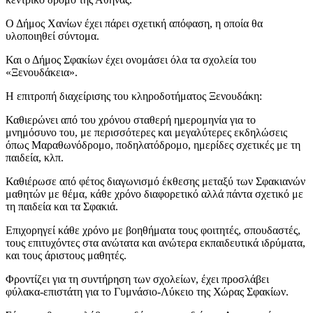
Ο Δήμος Χανίων έχει πάρει σχετική απόφαση, η οποία θα
υλοποιηθεί σύντομα.
Και ο Δήμος Σφακίων έχει ονομάσει όλα τα σχολεία του
«Ξενουδάκεια».
Η επιτροπή διαχείρισης του κληροδοτήματος Ξενουδάκη:
Καθιερώνει από του χρόνου σταθερή ημερομηνία για το
μνημόσυνο του, με περισσότερες και μεγαλύτερες εκδηλώσεις
όπως Μαραθωνόδρομο, ποδηλατόδρομο, ημερίδες σχετικές με τη
παιδεία, κλπ.
Καθιέρωσε από φέτος διαγωνισμό έκθεσης μεταξύ των Σφακιανών
μαθητών με θέμα, κάθε χρόνο διαφορετικό αλλά πάντα σχετικό με
τη παιδεία και τα Σφακιά.
Επιχορηγεί κάθε χρόνο με βοηθήματα τους φοιτητές, σπουδαστές,
τους επιτυχόντες στα ανώτατα και ανώτερα εκπαιδευτικά ιδρύματα,
και τους άριστους μαθητές.
Φροντίζει για τη συντήρηση των σχολείων, έχει προσλάβει
φύλακα-επιστάτη για το Γυμνάσιο-Λύκειο της Χώρας Σφακίων.