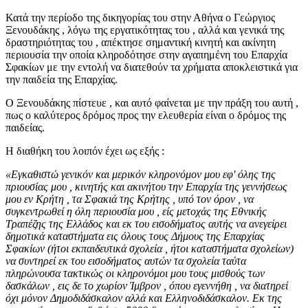
Κατά την περίοδο της δικηγορίας του στην Αθήνα ο Γεώργιος
Ξενουδάκης , λόγω της εργατικότητας του , αλλά και γενικά της
δραστηριότητας του , απέκτησε σημαντική κινητή και ακίνητη
περιουσία την οποία κληροδότησε στην αγαπημένη του Επαρχία
Σφακίων με την εντολή να διατεθούν τα χρήματα αποκλειστικά για
την παιδεία της Επαρχίας.
Ο Ξενουδάκης πίστευε , και αυτό φαίνεται με την πράξη του αυτή ,
πως ο καλύτερος δρόμος προς την ελευθερία είναι ο δρόμος της
παιδείας.
Η διαθήκη του λοιπόν έχει ως εξής :
«Εγκαθιστώ γενικόν και μερικόν κληρονόμον μου εφ' όλης της
πριουσίας μου , κινητής και ακινήτου την Επαρχία της γεννήσεως
μου εν Κρήτη , τα Σφακιά της Κρήτης , υπό τον όρον , να
συγκεντρωθεί η όλη περιουσία μου , είς μετοχάς της Εθνικής
Τραπέζης της Ελλάδος και εκ του εισοδήματος αυτής να ανεγείρει
δημοτικά καταστήματα εις όλους τους Δήμους της Επαρχίας
Σφακίων (ήτοι εκπαιδευτικά σχολεία , ήτοι καταστήματα σχολείων)
να συντηρεί εκ του εισοδήματος αυτών τα σχολεία ταύτα
πληρώνουσα τακτικώς οι κληρονόμοι μου τους μισθούς των
δασκάλων , εις δε το χωρίον Ίμβρον , όπου εγεννήθη , να διατηρεί
όχι μόνον Δημοδιδάσκαλον αλλά και Ελληνοδιδάσκαλον. Εκ της