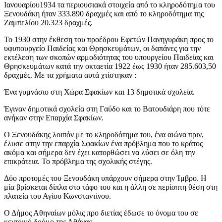
Ιανουαρίου1934 τα περιουσιακά στοιχεία από το κληροδότημα του
Ξενουδάκη ήταν 333.890 δραχμές και από το κληροδότημα της
Ζαμπελίου 20.323 δραχμές.
Το 1930 στην έκθεση του προέδρου Εφετών Πανηγυράκη προς το
υφυπουργείο Παιδείας και Θρησκευμάτων, οι δαπάνες για την
εκτέλεση των σκοπών αρμοδιότητας του υπουργείου Παιδείας και
Θρησκευμάτων κατά την οκταετία 1922 έως 1930 ήταν 285.603,50
δραχμές. Με τα χρήματα αυτά χτίστηκαν :
Ένα γυμνάσιο στη Χώρα Σφακίων και 13 δημοτικά σχολεία.
Έγιναν δημοτικά σχολεία στη Γαύδο και το Βατουδιάρη που τότε
ανήκαν στην Επαρχία Σφακίων.
Ο Ξενουδάκης λοιπόν με το κληροδότημα του, ένα αιώνα πριν,
έλυσε στην την επαρχία Σφακίων ένα πρόβλημα που το κράτος
ακόμα και σήμερα δεν έχει κατορθώσει να λύσει σε όλη την
επικράτεια. Το πρόβλημα της σχολικής στέγης.
Δύο προτομές του Ξενουδάκη υπάρχουν σήμερα στην Ίμβρο. Η
μία βρίσκεται δίπλα στο τάφο του και η άλλη σε περίοπτη θέση στη
πλατεία του Αγίου Κωνσταντίνου.
Ο Δήμος Αθηναίων μόλις προ διετίας έδωσε το όνομα του σε
κεντρικό δρόμο της Αθήνας.