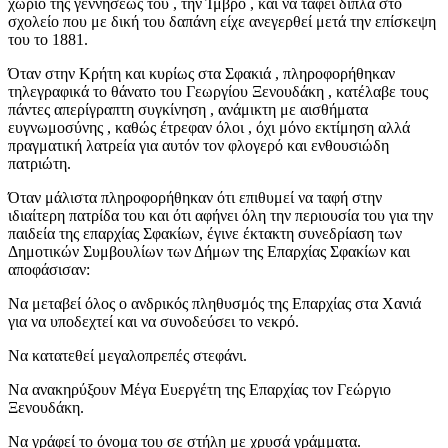
χωριό της γεννήσεως του , την Ίμβρο , και να ταφεί δίπλα στο
σχολείο που με δική του δαπάνη είχε ανεγερθεί μετά την επίσκεψη
του το 1881.
Όταν στην Κρήτη και κυρίως στα Σφακιά , πληροφορήθηκαν
τηλεγραφικά το θάνατο του Γεωργίου Ξενουδάκη , κατέλαβε τους
πάντες απερίγραπτη συγκίνηση , ανάμικτη με αισθήματα
ευγνωμοσύνης , καθώς έτρεφαν όλοι , όχι μόνο εκτίμηση αλλά
πραγματική λατρεία για αυτόν τον φλογερό και ενθουσιώδη
πατριώτη.
Όταν μάλιστα πληροφορήθηκαν ότι επιθυμεί να ταφή στην
ιδιαίτερη πατρίδα του και ότι αφήνει όλη την περιουσία του για την
παιδεία της επαρχίας Σφακίων, έγινε έκτακτη συνεδρίαση των
Δημοτικών Συμβουλίων των Δήμων της Επαρχίας Σφακίων και
αποφάσισαν:
Να μεταβεί όλος ο ανδρικός πληθυσμός της Επαρχίας στα Χανιά
για να υποδεχτεί και να συνοδεύσει το νεκρό.
Να κατατεθεί μεγαλοπρεπές στεφάνι.
Να ανακηρύξουν Μέγα Ευεργέτη της Επαρχίας τον Γεώργιο
Ξενουδάκη.
Να γράφεί το όνομα του σε στήλη με χρυσά γράμματα.