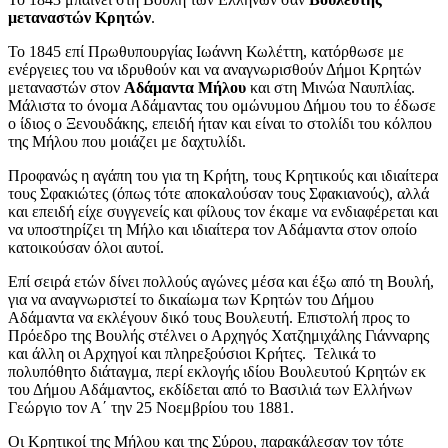
μεταναστών Κρητών
.
Το 1845 επί Πρωθυπουργίας Ιωάννη Κωλέττη, κατόρθωσε με
ενέργειες του να ιδρυθούν και να αναγνωρισθούν Δήμοι Κρητών
μεταναστών στον
Αδάμαντα Μήλου
και στη Μινώα Ναυπλίας.
Μάλιστα το όνομα Αδάμαντας του ομώνυμου Δήμου του το έδωσε
ο ίδιος ο Ξενουδάκης, επειδή ήταν και είναι το στολίδι του κόλπου
της Μήλου που μοιάζει με δαχτυλίδι.
Προφανώς η αγάπη του για τη Κρήτη, τους Κρητικούς και ιδιαίτερα
τους Σφακιώτες (όπως τότε αποκαλούσαν τους Σφακιανούς), αλλά
και επειδή είχε συγγενείς και φίλους τον έκαμε να ενδιαφέρεται και
να υποστηρίζει τη Μήλο και ιδιαίτερα τον Αδάμαντα στον οποίο
κατοικούσαν όλοι αυτοί.
Επί σειρά ετών δίνει πολλούς αγώνες μέσα και έξω από τη Βουλή,
για να αναγνωριστεί το δικαίωμα των Κρητών του Δήμου
Αδάμαντα να εκλέγουν δικό τους Βουλευτή. Επιστολή προς το
Πρόεδρο της Βουλής στέλνει ο Αρχηγός Χατζημιχάλης Γιάνναρης
και άλλη οι Αρχηγοί και πληρεξούσιοι Κρήτες. Τελικά το
πολυπόθητο διάταγμα, περί εκλογής ιδίου Βουλευτού Κρητών εκ
του Δήμου Αδάμαντος, εκδίδεται από το Βασιλιά των Ελλήνων
Γεώργιο τον Α΄ την 25 Νοεμβρίου του 1881.
Οι Κρητικοί της Μήλου και της Σύρου, παρακάλεσαν τον τότε