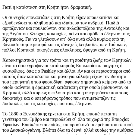
Γιατί η κατάσταση στη Κρήτη ήταν δραματική.
Οι συνεχείς επαναστάσεις στη Κρήτη είχαν αποδεκατίσει και
εξουθενώσει το πληθυσμό και ιδιαίτερα τον ανδρικό. Παιδιά
αρπάζονταν και πουλιούνταν στα σκλαβοπάζαρα της Ανατολής και
της Αιγύπτου. Φτώχια, κακουχίες, πείνα και αμάθεια έδερναν τους
Κρητικούς. Για να γλιτώσουν απ` όλα αυτά αλλά κυρίως από τη
βάναυση συμπεριφορά και τις συνεχείς λεηλασίες των Τούρκων,
πολλοί Κρητικοί, οικογένειες ολόκληρες, έφυγαν από τη Κρήτη.
Χαρακτηριστικά για τον τρόπο και τη ποιότητα ζωής των Κρητικών,
είναι τα όσα έγραψαν οι κατά καιρούς Ευρωπαίοι περιηγητές ή
φυσιοδίφες, όπως ο Pashley και άλλοι. Αν και οι περισσότεροι από
αυτούς ήταν κατάσκοποι και μόνο για κάλυψη είχαν την ιδιότητα
του περιηγητή ή του φυσιοδίφη, άφησαν σημαντικά κείμενα από τα
οποία φαίνεται η δραματική κατάσταση στην οποία βρίσκονταν οι
Κρητικοί, αλλά κυρίως η φιλοπατρία και η υπερηφάνεια που τους
διακατείχε και ο υπερήφανος τρόπος που αντιμετώπιζαν τις
δυσκολίες και τις κακουχίες που τους έδερναν.
Το 1880 ο Ξενουδάκης έρχεται στη Κρήτη, επισκέπτεται τη
γενέτειρα του Ίμβρο και περιοδεύει σ` όλα τα χωριά της Επαρχίας
Σφακίων. Επισκέπτεται επίσης και προσκυνά τα ερείπια του σπιτιού
του Δασκαλογιάννη. Βλέπει όλα τα δεινά, αλλά κυρίως την αμάθεια