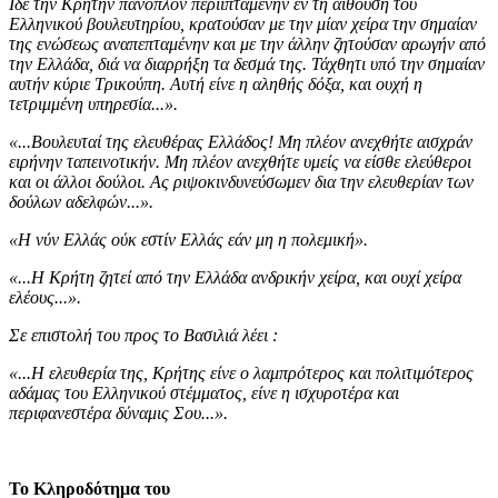
Ιδέ την Κρήτην πάνοπλον περιιπταμένην εν τη αιθούση του
Ελληνικού βουλευτηρίου, κρατούσαν με την μίαν χείρα την σημαίαν
της ενώσεως αναπεπταμένην και με την άλλην ζητούσαν αρωγήν από
την Ελλάδα, διά να διαρρήξη τα δεσμά της. Τάχθητι υπό την σημαίαν
αυτήν κύριε Τρικούπη. Αυτή είνε η αληθής δόξα, και ουχή η
τετριμμένη υπηρεσία...».
«...Βουλευταί της ελευθέρας Ελλάδος! Μη πλέον ανεχθήτε αισχράν
ειρήνην ταπεινοτικήν. Μη πλέον ανεχθήτε υμείς να είσθε ελεύθεροι
και οι άλλοι δούλοι. Ας ριψοκινδυνεύσωμεν δια την ελευθερίαν των
δούλων αδελφών...».
«Η νύν Ελλάς ούκ εστίν Ελλάς εάν μη η πολεμική».
«...Η Κρήτη ζητεί από την Ελλάδα ανδρικήν χείρα, και ουχί χείρα
ελέους...».
Σε επιστολή του προς το Βασιλιά λέει :
«...Η ελευθερία της, Κρήτης είνε ο λαμπρότερος και πολιτιμότερος
αδάμας του Ελληνικού στέμματος, είνε η ισχυροτέρα και
περιφανεστέρα δύναμις Σου...».
Το Κληροδότημα του