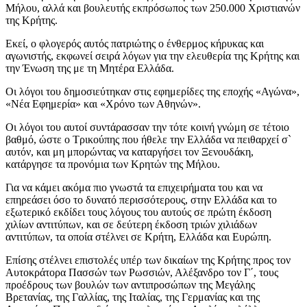
Μήλου, αλλά και βουλευτής εκπρόσωπος των 250.000 Χριστιανών
της Κρήτης.
Εκεί, ο φλογερός αυτός πατριώτης ο ένθερμος κήρυκας και
αγωνιστής, εκφωνεί σειρά λόγων για την ελευθερία της Κρήτης και
την Ένωση της με τη Μητέρα Ελλάδα.
Οι λόγοι του δημοσιεύτηκαν στις εφημερίδες της εποχής «Αγώνα»,
«Νέα Εφημερία» και «Χρόνο των Αθηνών».
Οι λόγοι του αυτοί συντάρασσαν την τότε κοινή γνώμη σε τέτοιο
βαθμό, ώστε ο Τρικούπης που ήθελε την Ελλάδα να πειθαρχεί σ`
αυτόν, και μη μπορώντας να καταργήσει τον Ξενουδάκη,
κατάργησε τα προνόμια των Κρητών της Μήλου.
Για να κάμει ακόμα πιο γνωστά τα επιχειρήματα του και να
επηρεάσει όσο το δυνατό περισσότερους, στην Ελλάδα και το
εξωτερικό εκδίδει τους λόγους του αυτούς σε πρώτη έκδοση
χιλίων αντιτύπων, και σε δεύτερη έκδοση τριών χιλιάδων
αντιτύπων, τα οποία στέλνει σε Κρήτη, Ελλάδα και Ευρώπη.
Επίσης στέλνει επιστολές υπέρ των δικαίων της Κρήτης προς τον
Αυτοκράτορα Πασσών των Ρωσσιών, Αλέξανδρο τον Γ΄, τους
προέδρους των βουλών των αντιπροσώπων της Μεγάλης
Βρετανίας, της Γαλλίας, της Ιταλίας, της Γερμανίας και της