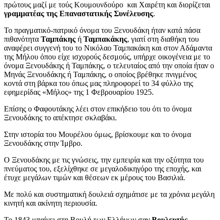
πρώτους μαζί με τούς Κουμουνδούρο και Χαιρέτη και διορίζεται
γραμματέας της Επαναστατικής Συνέλευσης
.
Το πραγματικό-πατρικό όνομα του Ξενουδάκη ήταν κατά πάσα
πιθανότητα
Ταμπάκης
ή
Ταμπακάκης
, γιατί στη διαθήκη του
αναφέρει συγγενή του το Νικόλαο Ταμπακάκη και στον Αδάμαντα
της Μήλου όπου είχε ισχυρούς δεσμούς, υπήρχε οικογένεια με το
όνομα Ξενουδάκης ή Ταμπάκης, ο τελευταίος από την οποία ήταν ο
Μηνάς Ξενουδάκης ή Ταμπάκης, ο οποίος βρέθηκε πνιγμένος
κοντά στη βάρκα του όπως μας πληροφορεί το 34 φύλλο της
εφημερίδας «Μήλος» της 1 Φεβρουαρίου 1925.
Επίσης ο Φαφουτάκης λέει στον επικήδειο του ότι το όνομα
Ξενουδάκης το απέκτησε σκλαβάκι.
Στην ιστορία του Μουρέλου όμως, βρίσκουμε και το όνομα
Ξενουδάκης στην Ίμβρο.
Ο Ξενουδάκης με τις γνώσεις, την εμπειρία και την οξύτητα του
πνεύματος του, εξελίχθηκε σε μεγαλοδικηγόρο της εποχής, και
έτυχε μεγάλων τιμών και θέσεων εκ μέρους του Βασιλιά.
Με πολύ και συστηματική δουλειά σχημάτισε με τα χρόνια μεγάλη
κινητή και ακίνητη περιουσία.
Το 1843 μπαίνει στη Βουλή των Ελλήνων σαν
Βουλευτής