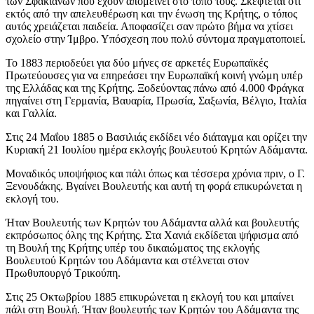
των Σφακιανών που έχουν απομείνει στο τόπο τους. Σκέφτεται ότι
εκτός από την απελευθέρωση και την ένωση της Κρήτης, ο τόπος
αυτός χρειάζεται παιδεία. Αποφασίζει σαν πρώτο βήμα να χτίσει
σχολείο στην Ίμβρο. Υπόσχεση που πολύ σύντομα πραγματοποιεί.
Το 1883 περιοδεύει για δύο μήνες σε αρκετές Ευρωπαϊκές
Πρωτεύουσες για να επηρεάσει την Ευρωπαϊκή κοινή γνώμη υπέρ
της Ελλάδας και της Κρήτης. Ξοδεύοντας πάνω από 4.000 Φράγκα
πηγαίνει στη Γερμανία, Βαυαρία, Πρωσία, Σαξωνία, Βέλγιο, Ιταλία
και Γαλλία.
Στις 24 Μαΐου 1885 ο Βασιλιάς εκδίδει νέο διάταγμα και ορίζει την
Κυριακή 21 Ιουλίου ημέρα εκλογής βουλευτού Κρητών Αδάμαντα.
Μοναδικός υποψήφιος και πάλι όπως και τέσσερα χρόνια πριν, ο Γ.
Ξενουδάκης. Βγαίνει Βουλευτής και αυτή τη φορά επικυρώνεται η
εκλογή του.
Ήταν Βουλευτής των Κρητών του Αδάμαντα αλλά και βουλευτής
εκπρόσωπος όλης της Κρήτης. Στα Χανιά εκδίδεται ψήφισμα από
τη Βουλή της Κρήτης υπέρ του δικαιώματος της εκλογής
Βουλευτού Κρητών του Αδάμαντα και στέλνεται στον
Πρωθυπουργό Τρικούπη.
Στις 25 Οκτωβρίου 1885 επικυρώνεται η εκλογή του και μπαίνει
πάλι στη Βουλή. Ήταν βουλευτής των Κρητών του Αδάμαντα της