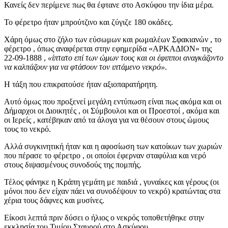
Κανείς δεν περίμενε πως θα έφτανε στο Ασκύφου την ίδια μέρα.
Το φέρετρο ήταν μπρούτζινο και ζύγιζε 180 οκάδες.
Χάρη όμως στο ζήλο των εύσωμων και ρωμαλέων Σφακιανών , το
φέρετρο , όπως αναφέρεται στην εφημερίδα «ΑΡΚΑΔΙΟΝ» της
22-09-1888 ,
«ίπτατο επί των ώμων τους και οι έφιπποι αναγκάζοντο
να καλπάζουν για να φτάσουν τον ιπτάμενο νεκρό»
.
Η τάξη που επικρατούσε ήταν αξιοπαρατήρητη.
Αυτό όμως που προξενεί μεγάλη εντύπωση είναι πως ακόμα και οι
Δήμαρχοι οι Διοικητές , οι Σύμβουλοι και οι Προεστοί , ακόμα και
οι Ιερείς , κατέβηκαν από τα άλογα για να θέσουν στους ώμους
τους το νεκρό.
Αλλά συγκινητική ήταν και η αφοσίωση των κατοίκων των χωριών
που πέρασε το φέρετρο , οι οποίοι έφερναν σταφύλια και νερό
στους διψασμένους συνοδούς της πομπής.
Τέλος φάνηκε η Κράπη γεμάτη με παιδιά , γυναίκες και γέρους (οι
μόνοι που δεν είχαν πάει να συνοδέψουν το νεκρό) κρατώντας στα
χέρια τους δάφνες και μυσίνες.
Είκοσι λεπτά πριν δύσει ο ήλιος ο νεκρός τοποθετήθηκε στην
εκκλησία του Τιμίου Σταυρού στο Ασκύφου.