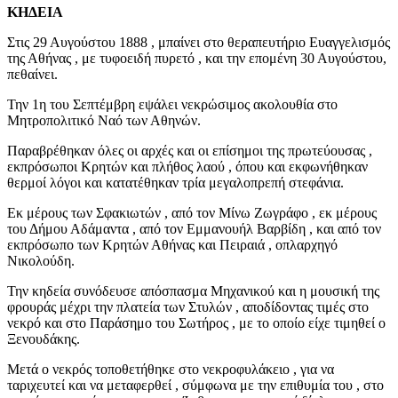
ΚΗΔΕΙΑ
Στις 29 Αυγούστου 1888 , μπαίνει στο θεραπευτήριο Ευαγγελισμός
της Αθήνας , με τυφοειδή πυρετό , και την επομένη 30 Αυγούστου,
πεθαίνει.
Την 1η του Σεπτέμβρη εψάλει νεκρώσιμος ακολουθία στο
Μητροπολιτικό Ναό των Αθηνών.
Παραβρέθηκαν όλες οι αρχές και οι επίσημοι της πρωτεύουσας ,
εκπρόσωποι Κρητών και πλήθος λαού , όπου και εκφωνήθηκαν
θερμοί λόγοι και κατατέθηκαν τρία μεγαλοπρεπή στεφάνια.
Εκ μέρους των Σφακιωτών , από τον Μίνω Ζωγράφο , εκ μέρους
του Δήμου Αδάμαντα , από τον Εμμανουήλ Βαρβίδη , και από τον
εκπρόσωπο των Κρητών Αθήνας και Πειραιά , οπλαρχηγό
Νικολούδη.
Την κηδεία συνόδευσε απόσπασμα Μηχανικού και η μουσική της
φρουράς μέχρι την πλατεία των Στυλών , αποδίδοντας τιμές στο
νεκρό και στο Παράσημο του Σωτήρος , με το οποίο είχε τιμηθεί ο
Ξενουδάκης.
Μετά ο νεκρός τοποθετήθηκε στο νεκροφυλάκειο , για να
ταριχευτεί και να μεταφερθεί , σύμφωνα με την επιθυμία του , στο