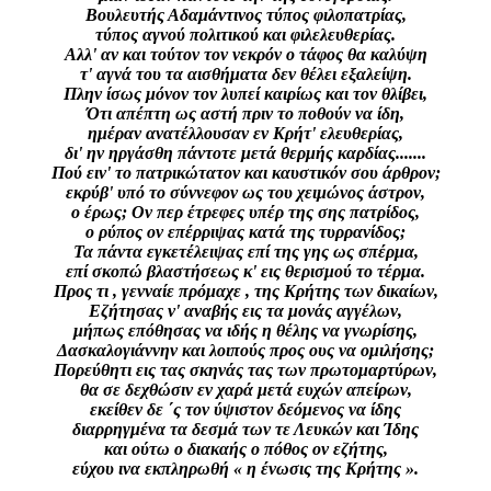
Βουλευτής Αδαμάντινος τύπος φιλοπατρίας,
τύπος αγνού πολιτικού και φιλελευθερίας.
Αλλ' αν και τούτον τον νεκρόν ο τάφος θα καλύψη
τ' αγνά του τα αισθήματα δεν θέλει εξαλείψη.
Πλην ίσως μόνον τον λυπεί καιρίως και τον θλίβει,
Ότι απέπτη ως αστή πριν το ποθούν να ίδη,
ημέραν ανατέλλουσαν εν Κρήτ' ελευθερίας,
δι' ην ηργάσθη πάντοτε μετά θερμής καρδίας.......
Πού ειν' το πατρικώτατον και καυστικόν σου άρθρον;
εκρύβ' υπό το σύννεφον ως του χειμώνος άστρον,
ο έρως; Ον περ έτρεφες υπέρ της σης πατρίδος,
ο ρύπος ον επέρριψας κατά της τυρρανίδος;
Τα πάντα εγκετέλειψας επί της γης ως σπέρμα,
επί σκοπώ βλαστήσεως κ' εις θερισμού το τέρμα.
Προς τι , γενναίε πρόμαχε , της Κρήτης των δικαίων,
Εζήτησας ν' αναβής εις τα μονάς αγγέλων,
μήπως επόθησας να ιδής η θέλης να γνωρίσης,
Δασκαλογιάννην και λοιπούς προς ους να ομιλήσης;
Πορεύθητι εις τας σκηνάς τας των πρωτομαρτύρων,
θα σε δεχθώσιν εν χαρά μετά ευχών απείρων,
εκείθεν δε ΄ς τον ύψιστον δεόμενος να ίδης
διαρρηγμένα τα δεσμά των τε Λευκών και Ίδης
και ούτω ο διακαής ο πόθος ον εζήτης,
εύχου ινα εκπληρωθή « η ένωσις της Κρήτης ».