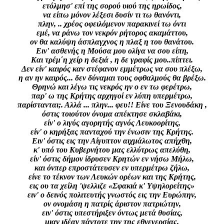
ετόλμησ' επί της σορού υιού της ηρωίδος,
να είπω μόνον λέξεσι δυσίν τι τω θανόντι,
πλην, .. χρέος οφειλόμενον παρακινεί τω όντι
εμέ, να ράνω τον νεκρόν ρήτορος ακαμάττου,
ον θα καλύψη άσπλαγχνος η πλαξ η του θανάτου.
Ειν' ασθενής η Μούσα μου ολίγα να σου είπη,
Και τρέμ΄η χείρ η δεξιά , η δε γραφίς μου..πίπτει.
Δεν είν' καιρός καν στέφανον εμμέτρως να σου πλέξω,
η αν ην καιρός... δεν δύναμαι τους οφθαλμούς θα βρέξω.
Θρηνώ και λέγω τις νεκρός ην ο εν τω φερέτρω,
παρ' ω της Κρήτης αρχηγοί εν λύπη υπερμέτρω,
παρίστανται;. Αλλά ... πλην... φευ!! Είνε του Ξενουδάκη ,
όστις τοιούτον όνομα απέκτησε σκλαβάκι,
είν' ο λιγύς αγορητής αγνός Λευκοορίτης,
είν' ο κηρήξας πανταχού την ένωσιν της Κρήτης.
Ειν' όστις εις την Αίγυπτον αιχμάλωτος απήχθη,
κ' υπό του Κυβερνήτου μας ελλύτρως απελύθη,
είν' όστις δήμον ίδρυσεν Κρητών εν νήσω Μήλω,
και όνπερ επροστάτευσεν εν υπερμέτρω ζήλω,
είνε το τέκνον των Λευκών ορέων και της Κρήτης,
εις ου τα χείλη 'ψελλιζε «Σφακιά κ' Υψηλορείτης»
ειν' ο δεινός πολιτευτής γνωστός εις την Ευρώπην,
ον ονομάση η πατρίς άριστον πατριώτην,
ειν' όστις υπεστήριξεν όντως μετά θυσίας,
μιαν ιδέαν πάντοτε την της εθνεγερσίας.