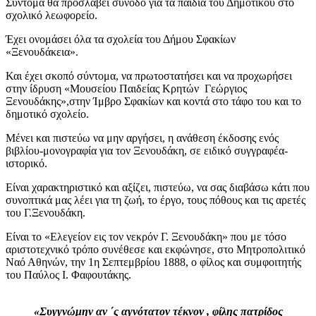
Σύντομα θα προσλάβει συνοδό για τα παιδιά του Δημοτικού στο
σχολικό λεωφορείο.
Έχει ονομάσει όλα τα σχολεία του Δήμου Σφακίων
«Ξενουδάκεια».
Και έχει σκοπό σύντομα, να πρωτοστατήσει και να προχωρήσει
στην ίδρυση «Μουσείου Παιδείας Κρητών Γεώργιος
Ξενουδάκης»,στην Ίμβρο Σφακίων και κοντά στο τάφο του και το
δημοτικό σχολείο.
Μένει και πιστεύω να μην αργήσει, η ανάθεση έκδοσης ενός
βιβλίου-μονογραφία για τον Ξενουδάκη, σε ειδικό συγγραφέα-
ιστορικό.
Είναι χαρακτηριστικό και αξίζει, πιστεύω, να σας διαβάσω κάτι που
συνοπτικά μας λέει για τη ζωή, το έργο, τους πόθους και τις αρετές
του Γ.Ξενουδάκη.
Είναι το «Ελεγείον εις τον νεκρόν Γ. Ξενουδάκη» που με τόσο
αριστοτεχνικό τρόπο συνέθεσε και εκφώνησε, στο Μητροπολιτικό
Ναό Αθηνών, την 1η Σεπτεμβρίου 1888, ο φίλος και συμφοιτητής
του Παύλος Ι. Φαφουτάκης.
«Συγγνώμην αν ΄ς αγνότατον τέκνον , φίλης πατρίδος