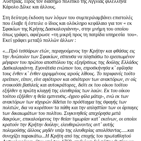
Αυστρίας. Προς τον διάσημο πολιτικό της Αγγλίας φιλέλληνα
Κάρολο Δίλκε και άλλους.
Στη δεύτερη έκδοση των λόγων του συμπεριλαμβάνει επιστολές
που έλαβε ή έστειλε ο ίδιος και ολόκληρο κεφάλαιο για τον « εκ
Σφακίων της Κρήτης Δασκαλογιάννη», στην μνήμη του οποίου
όπως γράφει, αφιέρωσε «τη μικρή προς τη πατρίδα υπηρεσία του».
Εκεί γράφει μεταξύ πολλών άλλων :
«...Πρό τεσσάρων ετών, περιηγούμενος την Κρήτην και φθάσας εις
την Ανώπολιν των Σφακίων, εσπευσα να πλησιάσω το ερειπωμένον
μέγαρον του πρώτου αποστόλου της εξεγέρσεως της δούλης Ελλάδος
Δασκαλογιάννη. Εγονάτισα ενώπιον του, επροσκήνησα κ` εφίλησα
τους ένθεν κ` ένθεν ερριμμένους ιερούς λίθους. Το περιφανές τούτο
ερείπιον, είπον, είνε αγιότερον και οσιότερον των ανακτόρων, εν οίς
ενοικούσι βασιλείς και αυτοκράτορες, διότι εκ του οίκου τούτου
εξήλθεν η πρώτη κλαγγή της ελευθερίας των λαών. Εκ του οίκου
τούτου εξήλθεν η θεία εμπνευσις.-έγρεο φίλα μάτερ-, ενώ εκ των
ανακτόρων των ισχυρών δίδεται το πρόσταγμα της σφαγής των
πολιτών, δια να κορέσουν τα πάθη και την απληστίαν των οι άρπαγες
των δικαιωμάτων του πολίτου. Συγκινηθείς απεχόρησα μετά
δακρύων, επικαλούμενος την θείαν τιμωρίαν κατ` εκείνων, οι οποίοι
κρατούν την Κρήτην δούλην, ελευθερώνοντες αντ` αυτής
πολεμούσης άλλους μηδέν υπέρ της ελευθερίας απολέσαντας.....και
συνεχίζει παρακάτω...Η Κρήτη από της εποχής του πρωταθλητού