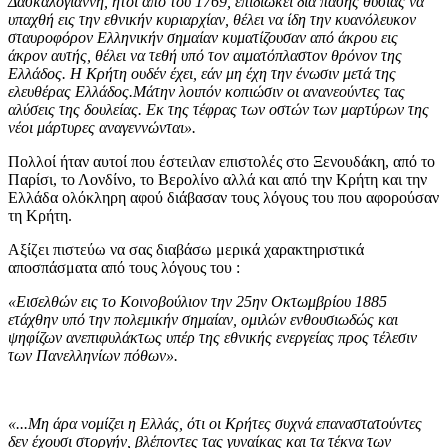
Δασκαλογιάννη, ήτοι από του 1769, επιδιώκει διά πάσης θυσίας να
υπαχθή εις την εθνικήν κυριαρχίαν, θέλει να ίδη την κυανόλευκον
σταυροφόρον Ελληνικήν σημαίαν κυματίζουσαν από άκρου εις
άκρον αυτής, θέλει να τεθή υπό τον αιματόπλαστον θρόνον της
Ελλάδος. Η Κρήτη ουδέν έχει, εάν μη έχη την ένωσιν μετά της
ελευθέρας Ελλάδος.Μάτην λοιπόν κοπιώσιν οι ανανεούντες τας
αλύσεις της δουλείας. Εκ της τέφρας των οστών των μαρτύρων της
νέοι μάρτυρες αναγεννώνται».
Πολλοί ήταν αυτοί που έστειλαν επιστολές στο Ξενουδάκη, από το
Παρίσι, το Λονδίνο, το Βερολίνο αλλά και από την Κρήτη και την
Ελλάδα ολόκληρη αφού διάβασαν τους λόγους του που αφορούσαν
τη Κρήτη.
Αξίζει πιστεύω να σας διαβάσω μερικά χαρακτηριστικά
αποσπάσματα από τους λόγους του :
«Εισελθών εις το Κοινοβούλιον την 25ην Οκτωμβρίου 1885
ετάχθην υπό την πολεμικήν σημαίαν, ομιλών ενθουσιωδώς και
ψηφίζων ανεπιφυλάκτως υπέρ της εθνικής ενεργείας προς τέλεσιν
των Πανελληνίων πόθων».
«...Μη άρα νομίζει η Ελλάς, ότι οι Κρήτες συχνά επαναστατούντες
δεν έχουσι στοργήν, βλέποντες τας γυναίκας και τα τέκνα των