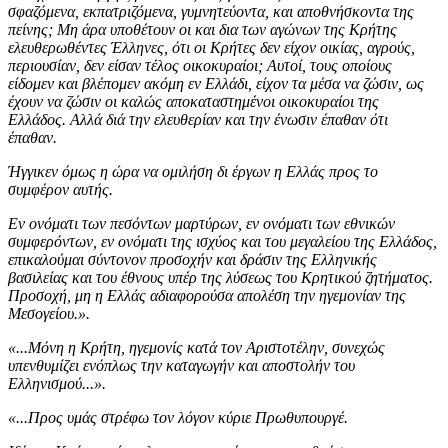
σφαζόμενα, εκπατριζόμενα, γυμνητεύοντα, και αποθνήσκοντα της
πείνης; Μη άρα υποθέτουν οι και δια των αγώνων της Κρήτης
ελευθερωθέντες Έλληνες, ότι οι Κρήτες δεν είχον οικίας, αγρούς,
περιουσίαν, δεν είσαν τέλος οικοκυραίοι; Αυτοί, τους οποίους
είδομεν και βλέπομεν ακόμη εν Ελλάδι, είχον τα μέσα να ζώσιν, ως
έχουν να ζώσιν οι καλώς αποκαταστημένοι οικοκυραίοι της
Ελλάδος. Αλλά διά την ελευθερίαν και την ένωσιν έπαθαν ότι
έπαθαν.
Ήγγικεν όμως η ώρα να ομιλήση δι έργων η Ελλάς προς το
συμφέρον αυτής.
Εν ονόματι των πεσόντων μαρτύρων, εν ονόματι των εθνικών
συμφερόντων, εν ονόματι της ισχύος και του μεγαλείου της Ελλάδος,
επικαλούμαι σύντονον προσοχήν και δράσιν της Ελληνικής
βασιλείας και του έθνους υπέρ της λύσεως του Κρητικού ζητήματος.
Προσοχή, μη η Ελλάς αδιαφορούσα απολέση την ηγεμονίαν της
Μεσογείου.».
«...Μόνη η Κρήτη, ηγεμονίς κατά τον Αριστοτέλην, συνεχώς
υπενθυμίζει ενόπλως την καταγωγήν και αποστολήν του
Ελληνισμού...».
«...Προς υμάς στρέφω τον λόγον κύριε Πρωθυπουργέ.