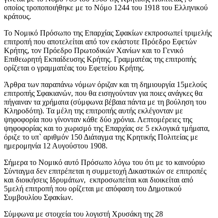
οποίος τροποποιήθηκε με το Νόμο 1244 του 1918 του Ελληνικού
κράτους.
Το Νομικό Πρόσωπο της Επαρχίας Σφακίων εκπροσωπεί τριμελής
επιτροπή που αποτελείται από τον εκάστοτε Πρόεδρο Εφετών
Κρήτης, τον Πρόεδρο Πρωτοδικών Χανίων και το Γενικό
Επιθεωρητή Εκπαίδευσης Κρήτης. Γραμματέας της επιτροπής
ορίζεται ο γραμματέας του Εφετείου Κρήτης.
Άρθρα των παραπάνω νόμων όριζαν και τη δημιουργία 15μελούς
επιτροπής Σφακιανών, που θα εισηγούνταν για ποιες ανάγκες θα
πήγαιναν τα χρήματα (σύμφωνα βέβαια πάντα με τη βούληση του
Κληροδότη). Τα μέλη της επιτροπής αυτής εκλέγονταν με
ψηφοφορία που γίνονταν κάθε δύο χρόνια. Λεπτομέρειες της
ψηφοφορίας και το χωρισμό της Επαρχίας σε 5 εκλογικά τμήματα,
όριζε το υπ` αριθμόν 150 Διάταγμα της Κρητικής Πολιτείας με
ημερομηνία 12 Αυγούστου 1908.
Σήμερα το Νομικό αυτό Πρόσωπο λόγω του ότι με το καινούριο
Σύνταγμα δεν επιτρέπεται η συμμετοχή Δικαστικών σε επιτροπές
και διοικήσεις Ιδρυμάτων, εκπροσωπείται και διοικείται από
5μελή επιτροπή που ορίζεται με απόφαση του Δημοτικού
Συμβουλίου Σφακίων.
Σύμφωνα με στοιχεία του λογιστή Χρυσάκη της 28