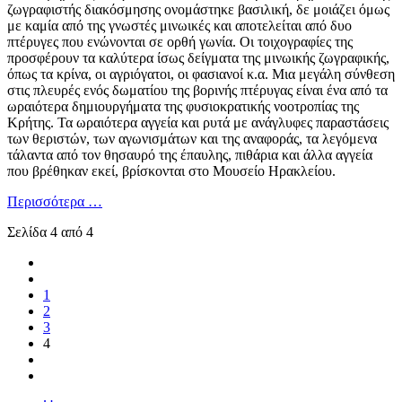
ζωγραφιστής διακόσμησης ονομάστηκε βασιλική, δε μοιάζει όμως
με καμία από της γνωστές μινωικές και αποτελείται από δυο
πτέρυγες που ενώνονται σε ορθή γωνία. Οι τοιχογραφίες της
προσφέρουν τα καλύτερα ίσως δείγματα της μινωικής ζωγραφικής,
όπως τα κρίνα, οι αγριόγατοι, οι φασιανοί κ.α. Μια μεγάλη σύνθεση
στις πλευρές ενός δωματίου της βορινής πτέρυγας είναι ένα από τα
ωραιότερα δημιουργήματα της φυσιοκρατικής νοοτροπίας της
Κρήτης. Τα ωραιότερα αγγεία και ρυτά με ανάγλυφες παραστάσεις
των θεριστών, των αγωνισμάτων και της αναφοράς, τα λεγόμενα
τάλαντα από τον θησαυρό της έπαυλης, πιθάρια και άλλα αγγεία
που βρέθηκαν εκεί, βρίσκονται στο Μουσείο Ηρακλείου.
Περισσότερα …
Σελίδα 4 από 4
1
2
3
4