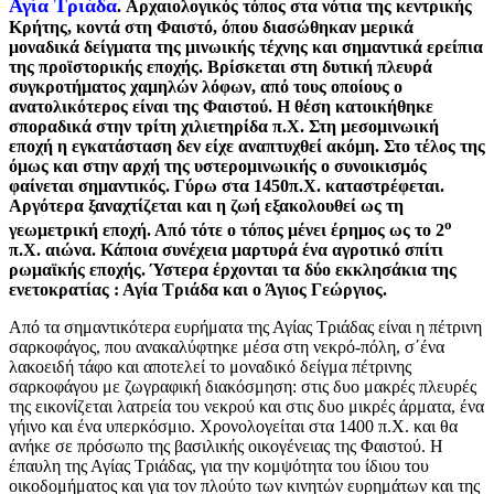
Αγία Τριάδα
.
Αρχαιολογικός τόπος στα νότια της κεντρικής
Κρήτης, κοντά στη Φαιστό, όπου διασώθηκαν μερικά
μοναδικά δείγματα της μινωικής τέχνης και σημαντικά ερείπια
της προϊστορικής εποχής. Βρίσκεται στη δυτική πλευρά
συγκροτήματος χαμηλών λόφων, από τους οποίους ο
ανατολικότερος είναι της Φαιστού. Η θέση κατοικήθηκε
σποραδικά στην τρίτη χιλιετηρίδα π.Χ. Στη μεσομινωική
εποχή η εγκατάσταση δεν είχε αναπτυχθεί ακόμη. Στο τέλος της
όμως και στην αρχή της υστερομινωικής ο συνοικισμός
φαίνεται σημαντικός. Γύρω στα 1450π.Χ. καταστρέφεται.
Αργότερα ξαναχτίζεται και η ζωή εξακολουθεί ως τη
ο
γεωμετρική εποχή. Από τότε ο τόπος μένει έρημος ως το 2
π.Χ. αιώνα. Κάποια συνέχεια μαρτυρά ένα αγροτικό σπίτι
ρωμαϊκής εποχής. Ύστερα έρχονται τα δύο εκκλησάκια της
ενετοκρατίας : Αγία Τριάδα και ο Άγιος Γεώργιος.
Από τα σημαντικότερα ευρήματα της Αγίας Τριάδας είναι η πέτρινη
σαρκοφάγος, που ανακαλύφτηκε μέσα στη νεκρό-πόλη, σ΄ένα
λακοειδή τάφο και αποτελεί το μοναδικό δείγμα πέτρινης
σαρκοφάγου με ζωγραφική διακόσμηση: στις δυο μακρές πλευρές
της εικονίζεται λατρεία του νεκρού και στις δυο μικρές άρματα, ένα
γήινο και ένα υπερκόσμιο. Χρονολογείται στα 1400 π.Χ. και θα
ανήκε σε πρόσωπο της βασιλικής οικογένειας της Φαιστού. Η
έπαυλη της Αγίας Τριάδας, για την κομψότητα του ίδιου του
οικοδομήματος και για τον πλούτο των κινητών ευρημάτων και της