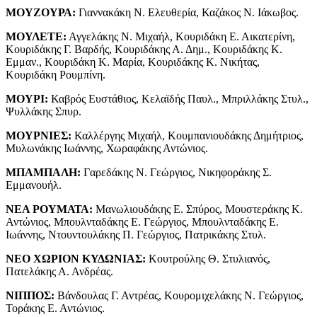
ΜΟΥΖΟΥΡΑ:
Γιαννακάκη Ν. Ελευθερία, Καζάκος Ν. Ιάκωβος.
ΜΟΥΛΕΤΕ:
Αγγελάκης Ν. Μιχαήλ, Κουριδάκη Ε. Αικατερίνη,
Κουριδάκης Γ. Βαρδής, Κουριδάκης Α. Δημ., Κουριδάκης Κ.
Εμμαν., Κουριδάκη Κ. Μαρία, Κουριδάκης Κ. Νικήτας,
Κουριδάκη Ρουμπίνη.
ΜΟΥΡΙ:
Καβρός Ευστάθιος, Κελαϊδής Παυλ., Μπριλλάκης Στυλ.,
Ψυλλάκης Σπυρ.
ΜΟΥΡΝΙΕΣ:
Καλλέργης Μιχαήλ, Κουμπανιουδάκης Δημήτριος,
Μυλωνάκης Ιωάννης, Χωραφάκης Αντώνιος.
ΜΠΑΜΠΑΛΗ:
Γαρεδάκης Ν. Γεώργιος, Νικηφοράκης Σ.
Εμμανουήλ.
ΝΕΑ ΡΟΥΜΑΤΑ:
Μανωλιουδάκης Ε. Σπύρος, Μουστεράκης Κ.
Αντώνιος, Μπουλνταδάκης Ε. Γεώργιος, Μπουλνταδάκης Ε.
Ιωάννης, Ντουντουλάκης Π. Γεώργιος, Πατρικάκης Στυλ.
ΝΕΟ ΧΩΡΙΟΝ ΚΥΔΩΝΙΑΣ:
Κουτρούλης Θ. Στυλιανός,
Πατελάκης Α. Ανδρέας.
ΝΙΠΠΟΣ:
Βάνδουλας Γ. Αντρέας, Κουρομιχελάκης Ν. Γεώργιος,
Τοράκης Ε. Αντώνιος.