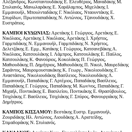
Αλέξανδρος, Κωνσταντουδάκης Ε. Ελευθέριος, Μαναδάκης Μ.
Στυλιανός, Μανωλαράκης Ε. Χαράλαμπος, Μιχελάκης I.
Εμμανουήλ, Μπουλνταδάκης Γ. Νικόλαος, Νταουντάκης Ε.
Σπυρίδων, Πρωτοπαπαδάκης Ν. Αντώνιος, Τζανουδάκης Χ.
Ευστράτιος.
ΚΑΜΠΟΙ ΚΥΔΩΝΙΑΣ:
Αρετάκης I. Γεώργιος, Αρετάκης Ε.
Νικόλαος, Αρετάκης I. Νικόλαος, Αρετάκης I. Χρήστος,
Γαρμπιδάκης Ν. Εμμανουήλ, Γαρμπιδάκης Ν. Χρήστος,
Δελετζάκης Ε. Εμμ., Κατάκης I. Γεώργιος, Κατσανεβάκης Α.
Νικόλαος, Κατσουλάκης I. Λάμπρος, Κατσουλάκης Ε. Παύλος,
Κατσουλάκης Κ. Φανούριος, Κοκολάκης Π. Γεώργιος,
Μαθιουδάκης Π. Δημήτριος, Μαθιουδάκης Π. Νικολ, Μαυρεδάκης
Σαράντος, Μαυρομουστακάκης Κ. Γεωργ., Νικολιουδάκης Γ.
Αναστάσιος, Νικολιουδάκης Βασίλειος, Νικολιουδάκης Λ.
Εμμανουήλ, Παπαδάκης Γ. Αρτέμιος, Παπαδάκης Βασίλειος,
Παπαδάκης Γ. Γεώργιος, Παπαδάκης Μ. Κων/νος, Παπαδάκης Γ.
Μιχαήλ, Ποντικάκης Ε. Βασιλείου, Ποντικάκης Ε. Θρασύβουλος,
Τσιχλάκης Γ. Βασίλειος, Τσιχλάκης Γ. Σπύρος, Φανουργιάκης Ν.
Δημήτριος.
ΚΑΜΠΟΣ ΚΙΣΣΑΜΟΥ:
Βεστάκης Ευστρ. Εμμανουήλ,
Ζουριδάκης Ηλ. Αντώνιος, Λιουδάκης Α. Αριστείδης,
Στιμαδοράκης Ν. Στυλιανός.