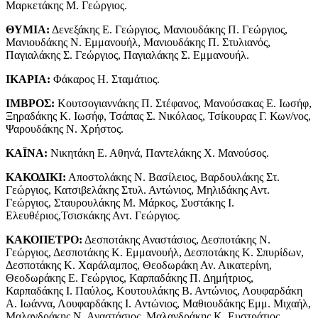
Μαρκετάκης Μ. Γεώργιος.
ΘΥΜΙΑ:
Δενεξάκης Ε. Γεώργιος, Μανιουδάκης Π. Γεώργιος,
Μανιουδάκης Ν. Εμμανουήλ, Μανιουδάκης Π. Στυλιανός,
Παγιαλάκης Σ. Γεώργιος, Παγιαλάκης Σ. Εμμανουήλ.
ΙΚΑΡΙΑ:
Φάκαρος Η. Σταμάτιος.
ΙΜΒΡΟΣ:
Κουτσογιαννάκης Π. Στέφανος, Μανούσακας Ε. Ιωσήφ,
Ξηραδάκης Κ. Ιωσήφ, Τσάπας Σ. Νικόλαος, Τσίκουρας Γ. Κων/νος,
Ψαρουδάκης Ν. Χρήστος.
ΚΑΪΝΑ:
Νικητάκη Ε. Αθηνά, Παντελάκης Χ. Μανούσος.
ΚΑΚΟΔΙΚΙ:
Αποστολάκης Ν. Βασίλειος, Βαρδουλάκης Στ.
Γεώργιος, Κατσιβελάκης Στυλ. Αντώνιος, Μηλιδάκης Αντ.
Γεώργιος, Σταυρουλάκης Μ. Μάρκος, Συστάκης Ι.
Ελευθέριος,Τσισκάκης Αντ. Γεώργιος.
ΚΑΚΟΠΕΤΡΟ:
Δεσποτάκης Αναστάσιος, Δεσποτάκης Ν.
Γεώργιος, Δεσποτάκης Κ. Εμμανουήλ, Δεσποτάκης Κ. Σπυρίδων,
Δεσποτάκης Κ. Χαράλαμπος, Θεοδωράκη Αν. Αικατερίνη,
Θεοδωράκης Ε. Γεώργιος, Καρπαδάκης Π. Δημήτριος,
Καρπαδάκης I. Παύλος, Κουτουλάκης Β. Αντώνιος, Λουφαρδάκη
Α. Ιωάννα, Λουφαρδάκης I. Αντώνιος, Μαθιουδάκης Εμμ. Μιχαήλ,
Μαλανδράκης Ν. Αναστάσιος, Μαλανδράκης Κ. Ευστράτιος,