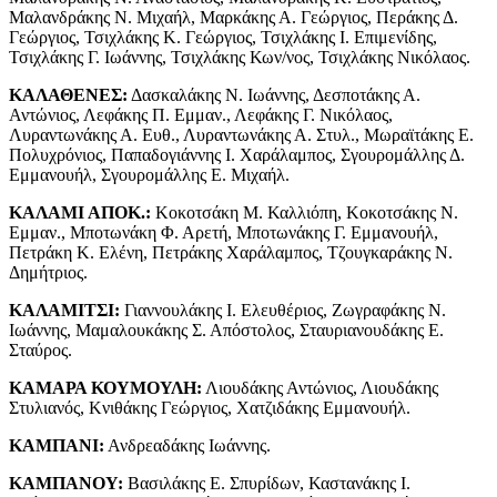
Μαλανδράκης Ν. Μιχαήλ, Μαρκάκης Α. Γεώργιος, Περάκης Δ.
Γεώργιος, Τσιχλάκης Κ. Γεώργιος, Τσιχλάκης I. Επιμενίδης,
Τσιχλάκης Γ. Ιωάννης, Τσιχλάκης Κων/νος, Τσιχλάκης Νικόλαος.
ΚΑΛΑΘΕΝΕΣ:
Δασκαλάκης Ν. Ιωάννης, Δεσποτάκης Α.
Αντώνιος, Λεφάκης Π. Εμμαν., Λεφάκης Γ. Νικόλαος,
Λυραντωνάκης Α. Ευθ., Λυραντωνάκης Α. Στυλ., Μωραϊτάκης Ε.
Πολυχρόνιος, Παπαδογιάννης I. Χαράλαμπος, Σγουρομάλλης Δ.
Εμμανουήλ, Σγουρομάλλης Ε. Μιχαήλ.
ΚΑΛΑΜΙ ΑΠΟΚ.:
Κοκοτσάκη Μ. Καλλιόπη, Κοκοτσάκης Ν.
Εμμαν., Μποτωνάκη Φ. Αρετή, Μποτωνάκης Γ. Εμμανουήλ,
Πετράκη Κ. Ελένη, Πετράκης Χαράλαμπος, Τζουγκαράκης Ν.
Δημήτριος.
ΚΑΛΑΜΙΤΣΙ:
Γιαννουλάκης I. Ελευθέριος, Ζωγραφάκης Ν.
Ιωάννης, Μαμαλουκάκης Σ. Απόστολος, Σταυριανουδάκης Ε.
Σταύρος.
ΚΑΜΑΡΑ ΚΟΥΜΟΥΛΗ:
Λιουδάκης Αντώνιος, Λιουδάκης
Στυλιανός, Κνιθάκης Γεώργιος, Χατζιδάκης Εμμανουήλ.
ΚΑΜΠΑΝΙ:
Ανδρεαδάκης Ιωάννης.
ΚΑΜΠΑΝΟΥ:
Βασιλάκης Ε. Σπυρίδων, Καστανάκης I.