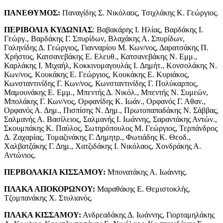
ΠΑΝΕΘΥΜΟΣ:
Παναγίδης Σ. Νικόλαος, Τσιχλάκης Κ. Γεώργιος.
ΠΕΡΙΒΟΛΙΑ ΚΥΔΩΝΙΑΣ
: Βαβακάρης I. Ηλίας, Βαρδάκης I.
Γεώργ., Βαρδάκης Γ. Σπυρίδων, Βλαχάκης Α. Σπυρίδων,
Γαληνίδης Δ. Γεώργιος, Γιανναρίου Μ. Κων/νος, Δαρατσάκης Π.
Χρήστος, Κατσανεβάκης Ε. Ελευθ., Κατσανεβάκης Ν. Εμμ.,
Καρλάκης I. Μιχαήλ, Κοκκινομαγουλάς I. Δημήτ., Κονσολάκης Ν.
Κων/νος, Κουκάκης Ε. Γεώργιος, Κουκάκης Ε. Κυριάκος,
Κωνσταντινίδης Γ. Κων/νος, Κωνσταντινίδης Γ. Πολύκαρπος,
Μαμουνάκης Ε. Εμμ., Μπεντής Δ. Νικόλ., Μπεντής Ν. Συμεών,
Μπολάκης Γ. Κων/νος, Ορφανίδης Κ. Ιωάν., Ορφανός Γ. Αθαν.,
Ορφανός Α. Δημ., Πισπίσης Ν. Δημ., Πρωτοπαπαδάκης Ν. Σάββας,
Σαλμανής Α. Βασίλειος, Σαλμανής I. Ιωάννης, Σαραντάκης Αντών.,
Σκουμπάκης Κ. Παύλος, Σωτηρόπουλος Μ. Γεώργιος, Τερπάνδρος
Δ. Ζαχαρίας, Τομαζινάκης Γ. Δημητρ., Φωτιάδης Κ. Θεοδ.,
Χαλβατζάκης Γ. Δημ., Χατζιδάκης I. Νικόλαος, Χονδράκης Α.
Αντώνιος.
ΠΕΡΒΟΛΑΚΙΑ ΚΙΣΣΑΜΟΥ:
Μπονατάκης Α. Ιωάννης.
ΠΛΑΚΑ ΑΠΟΚΟΡΩΝΟΥ:
Μαραθάκης Ε. Θεμιστοκλής,
Τζομπανάκης X. Στυλιανός.
ΠΛΑΚΑ ΚΙΣΣΑΜΟΥ:
Ανδρεαδάκης Δ. Ιωάννης, Γιορταμηλάκης