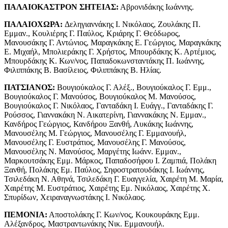
ΠΑΛΑΙΟΚΑΣΤΡΟΝ ΣΗΤΕΙΑΣ:
Αβρονιδάκης Ιωάννης.
ΠΑΛΑΙΟΧΩΡΑ:
Δεληγιαννάκης I. Νικόλαος, Ζουλάκης Π.
Εμμαν., Κουλιέρης Γ. Παύλος, Κριάρης Γ. Θεόδωρος,
Μανουσάκης Γ. Αντώνιος, Μαραγκάκης Ε. Γεώργιος, Μαραγκάκης
Ε. Μιχαήλ, Μπολιεράκης Γ. Χρήστος, Μπουρδάκης Κ. Αρτέμιος,
Μπουρδάκης Κ. Κων/νος, Παπαδοκωνσταντάκης Π. Ιωάννης,
Φιλιππάκης Β. Βασίλειος, Φιλιππάκης Β. Ηλίας.
ΠΑΤΣΙΑΝΟΣ:
Βουγιούκαλος Γ. Αλέξ., Βουγιούκαλος Γ. Εμμ.,
Βουγιούκαλος Γ. Μανούσος, Βουγιούκαλος Μ. Μανούσος,
Βουγιούκαλος Γ. Νικόλαος, Γανταδάκη I. Ευάγγ., Γανταδάκης Γ.
Ρούσσος, Γιαννακάκη Ν. Αικατερίνη, Γιαννακάκης Ν. Εμμαν.,
Κανδήρος Γεώργιος, Κανδήρου Ξανθή, Λυκάκης Ιωάννης,
Μανουσέλης Μ. Γεώργιος, Μανουσέλης Γ. Εμμανουήλ,
Μανουσέλης Γ. Ευστράτιος, Μανουσέλης Γ. Μανούσος,
Μανουσέλης Ν. Μανούσος, Μαργέτης Ιωάνν. Εμμαν.,
Μαρκουτσάκης Εμμ. Μάρκος, Παπαδοσήφου I. Ζαμπιά, Πολάκη
Ξανθή, Πολάκης Εμ. Παύλος, Σηφοστρατουδάκης I. Ιωάννης,
Τσιλεδάκη Ν. Αθηνά, Τσιλεδάκη Γ. Ευαγγελία, Χαιρέτη Μ. Μαρία,
Χαιρέτης Μ. Ευστράτιος, Χαιρέτης Εμ. Νικόλαος, Χαιρέτης Χ.
Σπυρίδων, Χειραναγνωστάκης I. Νικόλαος.
ΠΕΜΟΝΙΑ:
Αποστολάκης Γ. Κων/νος, Κουκουράκης Εμμ.
Αλέξανδρος, Μαστραντωνάκης Νικ. Εμμανουήλ.