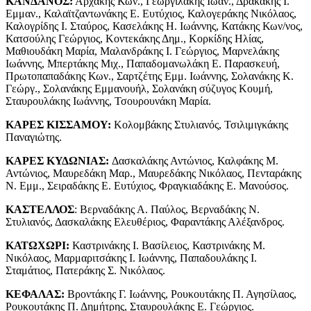
ΚΑΝΔΑΝΟΣ:
Αρχάκης Κων., Γεωργιλάκης Ιωάν., Δρακάκης I.
Εμμαν., Καλαϊτζαντωνάκης Ε. Ευτύχιος, Καλογεράκης Νικόλαος,
Καλογρίδης I. Σταύρος, Κασελάκης Η. Ιωάννης, Κατάκης Κων/νος,
Κατσούλης Γεώργιος, Κοντεκάκης Δημ., Κορκίδης Ηλίας,
Μαθιουδάκη Μαρία, Μαλανδράκης I. Γεώργιος, Μαρνελάκης
Ιωάννης, Μπερτάκης Μιχ., Παπαδομανωλάκη Ε. Παρασκευή,
Πρωτοπαπαδάκης Κων., Σαρτζέτης Εμμ. Ιωάννης, Σολανάκης Κ.
Γεώργ., Σολανάκης Εμμανουήλ, Σολανάκη σύζυγος Κουμή,
Σταυρουλάκης Ιωάννης, Τσουρουνάκη Μαρία.
ΚΑΡΕΣ ΚΙΣΣΑΜΟΥ:
Κολομβάκης Στυλιανός, Τσιλιμιγκάκης
Παναγιώτης.
ΚΑΡΕΣ ΚΥΔΩΝΙΑΣ:
Δασκαλάκης Αντώνιος, Καλφάκης Μ.
Αντώνιος, Μαυρεδάκη Μαρ., Μαυρεδάκης Νικόλαος, Πενταράκης
Ν. Εμμ., Σειραδάκης Ε. Ευτύχιος, Φραγκιαδάκης Ε. Μανούσος.
ΚΑΣΤΕΛΛΟΣ
: Βερναδάκης Α. Παύλος, Βερναδάκης Ν.
Στυλιανός, Δασκαλάκης Ελευθέριος, Φαραντάκης Αλέξανδρος.
ΚΑΤΩΧΩΡΙ:
Καστρινάκης I. Βασίλειος, Καστρινάκης Μ.
Νικόλαος, Μαρμαριτσάκης I. Ιωάννης, Παπαδουλάκης I.
Σταμάτιος, Πατεράκης Σ. Νικόλαος.
ΚΕΦΑΛΑΣ:
Βροντάκης Γ. Ιωάννης, Ρουκουτάκης Π. Αγησίλαος,
Ρουκουτάκης Π. Δημήτρης, Σταυρουλάκης Ε. Γεώργιος.