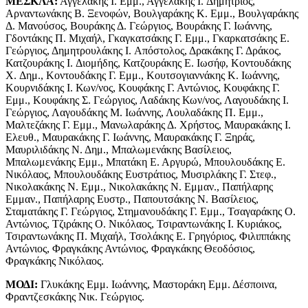
ΜΕΣΚΛΑ:
Αγγελάκης I. Εμμ., Αγγελάκης I. Δημήτριος,
Αρναντωνάκης Β. Ξενοφών, Βουλγαράκης Κ. Εμμ., Βουλγαράκης
Δ. Μανούσος, Βουράκης Δ. Γεώργιος, Βουράκης Γ. Ιωάννης,
Γδοντάκης Π. Μιχαήλ, Γκαγκατσάκης Γ. Εμμ., Γκαρκατσάκης Ε.
Γεώργιος, Δημητρουλάκης I. Απόστολος, Δρακάκης Γ. Δράκος,
Κατζουράκης I. Διομήδης, Κατζουράκης Ε. Ιωσήφ, Κοντουδάκης
X. Δημ., Κοντουδάκης Γ. Εμμ., Κουτσογιαννάκης Κ. Ιωάννης,
Κουρνιδάκης I. Κων/νος, Κουφάκης Γ. Αντώνιος, Κουφάκης Γ.
Εμμ., Κουφάκης Σ. Γεώργιος, Λαδάκης Κων/νος, Λαγουδάκης I.
Γεώργιος, Λαγουδάκης Μ. Ιωάννης, Λουλαδάκης Π. Εμμ.,
Μαλτεζάκης Γ. Εμμ., Μανωλαράκης Δ. Χρήστος, Μαυρακάκης I.
Ελευθ., Μαυρακάκης Γ. Ιωάννης, Μαυρακάκης Γ. Ξηράς,
Μαυριλιδάκης Ν. Δημ., Μπαλωμενάκης Βασίλειος,
Μπαλωμενάκης Εμμ., Μπατάκη Ε. Αργυρώ, Μπουλουδάκης Ε.
Νικόλαος, Μπουλουδάκης Ευστράτιος, Μυσιρλάκης Γ. Στεφ.,
Νικολακάκης Ν. Εμμ., Νικολακάκης Ν. Εμμαν., Παπήλαρης
Εμμαν., Παπήλαρης Ευστρ., Παπουτσάκης Ν. Βασίλειος,
Σταματάκης Γ. Γεώργιος, Στημανουδάκης Γ. Εμμ., Τσαγαράκης Ο.
Αντώνιος, Τζιράκης Ο. Νικόλαος, Τσιραντωνάκης I. Κυριάκος,
Τσιραντωνάκης Π. Μιχαήλ, Τσολάκης Ε. Γρηγόριος, Φιλιππάκης
Αντώνιος, Φραγκάκης Αντώνιος, Φραγκάκης Θεοδόσιος,
Φραγκάκης Νικόλαος.
ΜΟΔΙ:
Γλυκάκης Εμμ. Ιωάννης, Μαστοράκη Εμμ. Δέσποινα,
Φραντζεσκάκης Νικ. Γεώργιος.