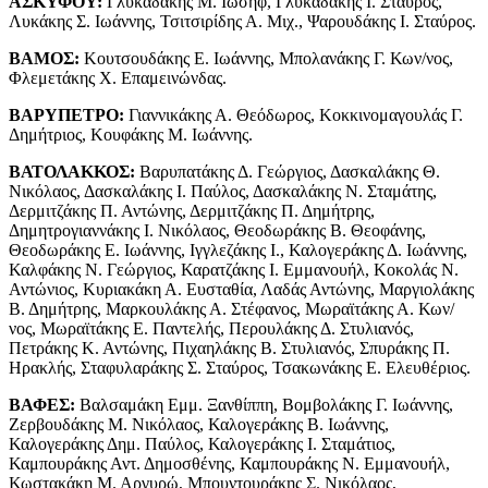
ΑΣΚΥΦΟΥ:
Γλυκαδάκης Μ. Ιωσήφ, Γλυκαδάκης I. Σταύρος,
Λυκάκης Σ. Ιωάννης, Τσιτσιρίδης Α. Μιχ., Ψαρουδάκης I. Σταύρος.
ΒΑΜΟΣ:
Κουτσουδάκης Ε. Ιωάννης, Μπολανάκης Γ. Κων/νος,
Φλεμετάκης Χ. Επαμεινώνδας.
ΒΑΡΥΠΕΤΡΟ:
Γιαννικάκης Α. Θεόδωρος, Κοκκινομαγουλάς Γ.
Δημήτριος, Κουφάκης Μ. Ιωάννης.
ΒΑΤΟΛΑΚΚΟΣ:
Βαρυπατάκης Δ. Γεώργιος, Δασκαλάκης Θ.
Νικόλαος, Δασκαλάκης I. Παύλος, Δασκαλάκης Ν. Σταμάτης,
Δερμιτζάκης Π. Αντώνης, Δερμιτζάκης Π. Δημήτρης,
Δημητρογιαννάκης I. Νικόλαος, Θεοδωράκης Β. Θεοφάνης,
Θεοδωράκης Ε. Ιωάννης, Ιγγλεζάκης I., Καλογεράκης Δ. Ιωάννης,
Καλφάκης Ν. Γεώργιος, Καρατζάκης I. Εμμανουήλ, Κοκολάς Ν.
Αντώνιος, Κυριακάκη Α. Ευσταθία, Λαδάς Αντώνης, Μαργιολάκης
Β. Δημήτρης, Μαρκουλάκης Α. Στέφανος, Μωραϊτάκης Α. Κων/
νος, Μωραϊτάκης Ε. Παντελής, Περουλάκης Δ. Στυλιανός,
Πετράκης Κ. Αντώνης, Πιχαηλάκης Β. Στυλιανός, Σπυράκης Π.
Ηρακλής, Σταφυλαράκης Σ. Σταύρος, Τσακωνάκης Ε. Ελευθέριος.
ΒΑΦΕΣ:
Βαλσαμάκη Εμμ. Ξανθίππη, Βομβολάκης Γ. Ιωάννης,
Ζερβουδάκης Μ. Νικόλαος, Καλογεράκης Β. Ιωάννης,
Καλογεράκης Δημ. Παύλος, Καλογεράκης Ι. Σταμάτιος,
Καμπουράκης Αντ. Δημοσθένης, Καμπουράκης Ν. Εμμανουήλ,
Κωστακάκη Μ. Αργυρώ, Μπουντουράκης Σ. Νικόλαος,