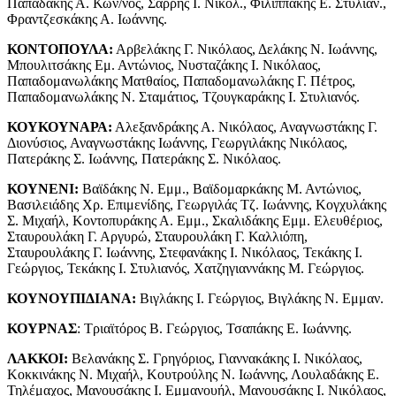
Παπαδάκης Α. Κων/νος, Σαρρής I. Νικολ., Φιλιππάκης Ε. Στυλιαν.,
Φραντζεσκάκης Α. Ιωάννης.
ΚΟΝΤΟΠΟΥΛΑ:
Αρβελάκης Γ. Νικόλαος, Δελάκης Ν. Ιωάννης,
Μπουλιτσάκης Εμ. Αντώνιος, Νυσταζάκης I. Νικόλαος,
Παπαδομανωλάκης Ματθαίος, Παπαδομανωλάκης Γ. Πέτρος,
Παπαδομανωλάκης Ν. Σταμάτιος, Τζουγκαράκης I. Στυλιανός.
ΚΟΥΚΟΥΝΑΡΑ:
Αλεξανδράκης Α. Νικόλαος, Αναγνωστάκης Γ.
Διονύσιος, Αναγνωστάκης Ιωάννης, Γεωργιλάκης Νικόλαος,
Πατεράκης Σ. Ιωάννης, Πατεράκης Σ. Νικόλαος.
ΚΟΥΝΕΝΙ:
Βαϊδάκης Ν. Εμμ., Βαϊδομαρκάκης Μ. Αντώνιος,
Βασιλειάδης Χρ. Επιμενίδης, Γεωργιλάς Τζ. Ιωάννης, Κογχυλάκης
Σ. Μιχαήλ, Κοντοπυράκης Α. Εμμ., Σκαλιδάκης Εμμ. Ελευθέριος,
Σταυρουλάκη Γ. Αργυρώ, Σταυρουλάκη Γ. Καλλιόπη,
Σταυρουλάκης Γ. Ιωάννης, Στεφανάκης I. Νικόλαος, Τεκάκης I.
Γεώργιος, Τεκάκης I. Στυλιανός, Χατζηγιαννάκης Μ. Γεώργιος.
ΚΟΥΝΟΥΠΙΔΙΑΝΑ:
Βιγλάκης Ι. Γεώργιος, Βιγλάκης Ν. Εμμαν.
ΚΟΥΡΝΑΣ
: Τριαϊτόρος Β. Γεώργιος, Τσαπάκης Ε. Ιωάννης.
ΛΑΚΚΟΙ:
Βελανάκης Σ. Γρηγόριος, Γιαννακάκης Ι. Νικόλαος,
Κοκκινάκης Ν. Μιχαήλ, Κουτρούλης Ν. Ιωάννης, Λουλαδάκης Ε.
Τηλέμαχος, Μανουσάκης I. Εμμανουήλ, Μανουσάκης I. Νικόλαος,