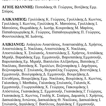
ΑΓΙΟΣ ΙΩΑΝΝΗΣ:
Ποποδάκης Θ. Γεώργιος, Βοτζάκης Εμμ.
Σπύρος.
ΑΛΙΚΑΜΠΟΣ:
Γρυλλάκης Κ. Γεώργιος, Γρυλλάκης Δ. Κων/νος,
Γρυλλάκης I. Κων/νος, Γρυλλάκης Κ. Μανούσος, Γρυλλάκης I.
Μανούσος, Θωμαδάκης Α. Ιωσήφ, Κουρινάκης Μ. Μαρίνος,
Παπαδογιωργάκης Κ. Γεώργιος, Παπαδογιωργάκης Π. Γεώργιος,
Φουντουλάκης Μ. Ιωάννης.
ΑΛΙΚΙΑΝΟΣ:
Ανάογλου Αναστάσιος, Αναστασιάδης Δ. Χρήστος,
Αποστολάκης Σ. Νικόλαος, Αποστολάκης X. Νικόλαος,
Αποστολάκης X. Στυλιανός, Αποστολάκης Σ. Χρήστος, Ατσιδάκης
Μιχαήλ, Βαραδάκης Εμμ. Εμμανουήλ, Βαρυπατάκης Εμμανουήλ,
Βαρυπατάκης Εμ. Μιχαήλ, Βασιλείου Αλέξανδρος, Βατσάκης Γ.
Νικόλαος, Βατσάκης Κ. Τιμολέων, Βεζονιαράκης I. Δημήτριος,
Βεζονιαράκης Γ. Στυλιανός, Βεργανέλης Γεώργιος, Βιτεντζάκης I.
Εμμανουήλ, Βουλγαράκης Δ. Εμμανουήλ, Βουρεξάκης Δ.
Ελευθέριος, Βουρεξάκης Εμμ. Νικόλαος, Βουρλάκης Λ. Κων/νος,
Γαλανάκης I. Ματθαίος, Γαλανάκης Στυλιανός, Γαλανός Κ.
Εμμανουήλ, Γεωργουδάκης X. Γεώργιος, Γιακουμάκης I.
Απόστολος, Γκανακάκης Σ. Εμμανουήλ, Γκανακάκης Γ. Γεώργιος,
Γκανακάκης Σ. Κων/νος, Γουδής Κ. Σταύρος, Δαμιανός I. Χρήστος,
Δασκαλάκης Αντώνιος, Δασκαλάκης Θ. Νικόλαος, Δασκαλάκης I.
Στυλιανός, Διγαλάκης Γ. Βασίλειος, Διγαλάκης Γ. Εμμανουήλ,