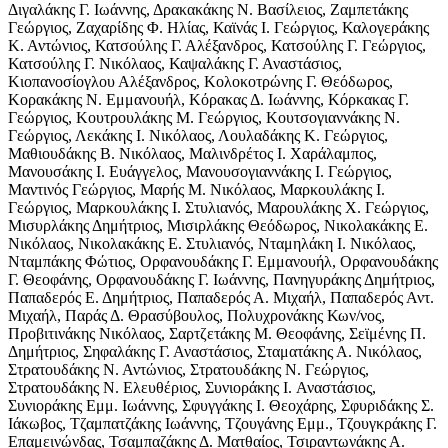
Διγαλάκης Γ. Ιωάννης, Δρακακάκης Ν. Βασίλειος, Ζαμπετάκης
Γεώργιος, Ζαχαρίδης Φ. Ηλίας, Καϊνάς I. Γεώργιος, Καλογεράκης
Κ. Αντώνιος, Κατσούλης Γ. Αλέξανδρος, Κατσούλης Γ. Γεώργιος,
Κατσούλης Γ. Νικόλαος, Καψαλάκης Γ. Αναστάσιος,
Κιοπανοσίογλου Αλέξανδρος, Κολοκοτρώνης Γ. Θεόδωρος,
Κορακάκης Ν. Εμμανουήλ, Κόρακας Δ. Ιωάννης, Κόρκακας Γ.
Γεώργιος, Κουτρουλάκης Μ. Γεώργιος, Κουτσογιαννάκης Ν.
Γεώργιος, Λεκάκης I. Νικόλαος, Λουλαδάκης Κ. Γεώργιος,
Μαθιουδάκης Β. Νικόλαος, Μαλινδρέτος I. Χαράλαμπος,
Μανουσάκης I. Ευάγγελος, Μανουσογιαννάκης I. Γεώργιος,
Μαντινός Γεώργιος, Μαρής Μ. Νικόλαος, Μαρκουλάκης I.
Γεώργιος, Μαρκουλάκης I. Στυλιανός, Μαρουλάκης Χ. Γεώργιος,
Μισυρλάκης Δημήτριος, Μισιρλάκης Θεόδωρος, Νικολακάκης Ε.
Νικόλαος, Νικολακάκης Ε. Στυλιανός, Νταμηλάκη I. Νικόλαος,
Νταμπάκης Φώτιος, Ορφανουδάκης Γ. Εμμανουήλ, Ορφανουδάκης
Γ. Θεοφάνης, Ορφανουδάκης Γ. Ιωάννης, Πανηγυράκης Δημήτριος,
Παπαδερός Ε. Δημήτριος, Παπαδερός Α. Μιχαήλ, Παπαδερός Αντ.
Μιχαήλ, Παράς Δ. Θρασύβουλος, Πολυχρονάκης Κων/νος,
Προβιτινάκης Νικόλαος, Σαρτζετάκης Μ. Θεοφάνης, Σεϊμένης Π.
Δημήτριος, Σηφαλάκης Γ. Αναστάσιος, Σταματάκης Α. Νικόλαος,
Στρατουδάκης Ν. Αντώνιος, Στρατουδάκης Ν. Γεώργιος,
Στρατουδάκης Ν. Ελευθέριος, Συνιοράκης I. Αναστάσιος,
Συνιοράκης Εμμ. Ιωάννης, Σφυγγάκης I. Θεοχάρης, Σφυριδάκης Σ.
Ιάκωβος, Τζαμπατζάκης Ιωάννης, Τζουγάνης Εμμ., Τζουγκράκης Γ.
Επαμεινώνδας, Τσαμπαζάκης Δ. Ματθαίος, Τσιραντωνάκης Α.