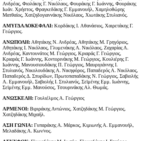
Ανδρέας, Φιολάκης Γ. Νικόλαος, Φουράκης Γ. Ιωάννης, Φουράκης
Ιωάν. Χρήστος, Φραγκεδάκης Γ. Εμμανουήλ, Χαμηλοθώρης
Ματθαίος, Χατζηδογιαννάκης Νικόλαος, Χιωτάκης Στυλιανός.
ΑΜΥΓΔΑΛΟΚΕΦΑΛΙ:
Κορδάκης I. Αθανάσιος, Χαιρετάκης Γ.
Γεώργιος.
ΑΝΩΠΟΛΗ:
Αθητάκης Ν. Ανδρέας, Αθητάκης Μ. Γρηγόριος,
Αθητάκης I. Νικόλαος, Γλυμενάκης Α. Νικόλαος, Ζαχαρίας Α.
Ανδρέας, Καντουνάτος Μ. Γεώργιος, Κριαράς Γ. Γεώργιος,
Κριαράς Γ. Ιωάννης, Κοντορινάκης Μ. Γεώργιος, Κουλιέρης Γ.
Ιωάννης, Μανουσιουδάκης Π. Γεώργιος, Μαυριγιάννης I.
Στυλιανός, Νικολουδάκης Α. Νικηφόρος, Παπαδερός Α. Νικόλαος,
Παπαδερός Δ. Σπυρίδων, Πρωτοπαπαδάκης Ν. Γεώργιος, Σαβιολής
Α. Εμμανουήλ, Σαβιολής I. Στυλιανός, Σεϊμένης Εμμ. Ιωάννης,
Σεϊμένης Εμμ. Μανούσος, Τσουρινάκης Αλ. Θωμάς.
ΑΝΩΣΚΕΛΗ:
Γουλιέλμος Α. Γεώργιος
ΑΡΜΕΝΟΙ:
Βιριράκης Αντώνιος, Χατζηδάκης Μ. Γεώργιος,
Χατζηδάκης Μιχαήλ.
ΑΣΗ ΓΩΝΙΑ:
Γυπαράκης Α. Μάρκος, Κιμιωνής Α. Εμμανουήλ,
Μελαδάκης Α. Κων/νος.