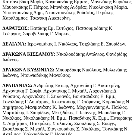
Κατσανεβάκη Μαρία, Καγαριανάκης Εμμαν., Μανινάκης Κυριάκος,
Μαυρακάκης Γ. Πέτρος, Μπινάκης Ανδρέας, Νικολακάκη Μαρία,
Ντουντουνάκης Δημ., Ντουντουνάκης Ρούσσος, Περάκης
Χαράλαμπος, Τσανάκη Αικατερίνη.
ΔΑΡΑΤΣΟΣ:
Κατάκης Εμ. Ευτύχιος, Πατσουμαδάκης Κ.
Γεώργιος, Σαραβελάκης Γ. Μάρκος.
ΔΕΛΙΑΝΑ:
Ιερωνυμάκης I. Νικόλαος, Τσιχλάκης Ε. Σπυρίδων.
ΔΡΑΚΩΝΑ ΚΙΣΣΑΜΟΥ:
Νικολουδάκης Αντώνιος, Φανδρίδης
Ιωάννης.
ΔΡΑΚΩΝΑ ΚΥΔΩΝΙΑΣ:
Μπουρδάκης Νικόλαος, Μυλωνάκης
Ιωάννης, Ντουνιαδάκης Μανούσος.
ΔΡΑΠΑΝΙΑΣ:
Ανδριώτης Εκτωρ, Αρχοντάκη Γ. Αικατερίνη,
Αρχοντάκη Γ. Σοφία, Αρχοντάκης I. Μιχαήλ, Αρχοντάκης Δ.
Ρούσσος, Αρχοντάκης Γ. Στυλιανός, Βουτσαδάκης Ε. Εμμ.,
Γοναλάκης Γ. Δημήτριος, Κοκοτσάκης Γ. Στέφανος, Κορακάκης Ν.
Δημήτριος, Μανιμανάκης Κ. Ιωάννης, Μαργιαννάκης Α. Παύλος,
Μαρτσάκης I. Σπυρίδων, Μετζιδάκης Γ. Ιωάννης, Μπουδάκης Γ.
Νικόλαος, Νικολακάκης Ν. Εμμ., Παπαδάκης Χ. Εμμ., Πατεράκης
Σ. Δημήτριος, Πατεράκης Στυλιανός, Σκουλάκης Σ. Ευαγγ.,
Σκουλάκης Σ. Μιχαήλ, Σταγκουράκης Σ. Νικόλαος, Τσιγκάκης Ν.
Αρτέμιος, Χαλκιαδάκης Γ. Ηρακλής.