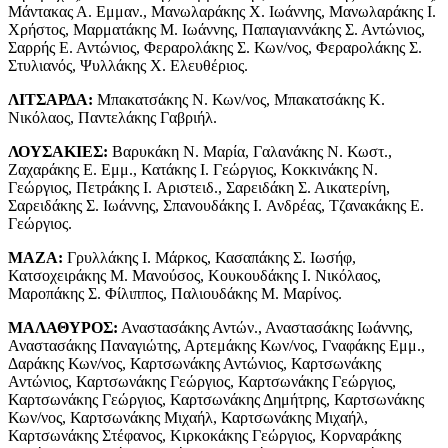
Μάντακας Α. Εμμαν., Μανωλαράκης X. Ιωάννης, Μανωλαράκης I.
Χρήστος, Μαρματάκης Μ. Ιωάννης, Παπαγιαννάκης Σ. Αντώνιος,
Σαρρής Ε. Αντώνιος, Φεραρολάκης Σ. Κων/νος, Φεραρολάκης Σ.
Στυλιανός, Ψυλλάκης Χ. Ελευθέριος.
ΛΙΤΣΑΡΔΑ:
Μπακατσάκης Ν. Κων/νος, Μπακατσάκης Κ.
Νικόλαος, Παντελάκης Γαβριήλ.
ΛΟΥΣΑΚΙΕΣ:
Βαρυκάκη Ν. Μαρία, Γαλανάκης Ν. Κωστ.,
Ζαχαράκης Ε. Εμμ., Κατάκης I. Γεώργιος, Κοκκινάκης Ν.
Γεώργιος, Πετράκης I. Αριστειδ., Σαρειδάκη Σ. Αικατερίνη,
Σαρειδάκης Σ. Ιωάννης, Σπανουδάκης I. Ανδρέας, Τζανακάκης Ε.
Γεώργιος.
ΜΑΖΑ:
Γρυλλάκης I. Μάρκος, Κασαπάκης Σ. Ιωσήφ,
Κατσοχειράκης Μ. Μανούσος, Κουκουδάκης I. Νικόλαος,
Μαροπάκης Σ. Φίλιππος, Παλιουδάκης Μ. Μαρίνος.
ΜΑΛΑΘΥΡΟΣ:
Αναστασάκης Αντών., Αναστασάκης Ιωάννης,
Αναστασάκης Παναγιώτης, Αρτεμάκης Κων/νος, Γναφάκης Εμμ.,
Δαράκης Κων/νος, Καρτσωνάκης Αντώνιος, Καρτσωνάκης
Αντώνιος, Καρτσωνάκης Γεώργιος, Καρτσωνάκης Γεώργιος,
Καρτσωνάκης Γεώργιος, Καρτσωνάκης Δημήτρης, Καρτσωνάκης
Κων/νος, Καρτσωνάκης Μιχαήλ, Καρτσωνάκης Μιχαήλ,
Καρτσωνάκης Στέφανος, Κιρκοκάκης Γεώργιος, Κορναράκης