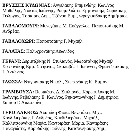
ΒΡΥΣΣΕΣ ΚΥΔΩΝΙΑΣ:
Αγγελάκης Επιμενίδης, Κων/νος
Μαθιέλης, Νύκτας Ιωάννης, Ρουμελιώτης Εμμανουήλ, Σαρικάκης
Γεώργιος, Τσακίρης Δημ., Τζάνου Εμμ., Φραγκιαδάκης Δημήτριος.
ΓΑΒΑΛΟΜΟΥΡΙ
: Μενεγάκης Μ. Ευάγγελος, Παπουτσάκης Μ.
Ανδρέας.
ΓΑΒΑΛΟΧΩΡΙ:
Παπουτσάκης Γ. Μιχαήλ.
ΓΑΛΑΤΑΣ:
Πολυχρονάκης Λεωνίδας
ΓΕΡΑΝΙ:
Δερμιτζάκης Ν. Στυλιανός, Μωραϊτάκης Μιχαήλ,
Στεφανάκης Εμμ. Στέφανος, Σκολαβής Γ. Ιωάννης, Φραντζεσκάκης
I. Αντώνιος.
ΓΛΩΣΣΑ:
Ντιγριντάκης Νικόλ., Στεφανάκης Κ. Εμμαν.
ΓΡΑΜΒΟΥΣΑ:
Βερικάκης Δ. Στυλιανός, Καρεφυλάκης Μ.
Ιωάννης, Ρεβελάκης Ε. Κων/νος, Ρηκαντωνάκης I. Δημήτριος,
Σαμίου Γ. Αικατερίνη.
ΓΕΡΩ-ΛΑΚΚΟΣ:
Αλαράκη Φιλία, Βενετάκης Μιχ.,
Κανδιλιεράκης Γ. Ανδρέας, Κανδιλιεράκης Μιχαήλ,
Καλλιτσουνάκη Μαρία, Καντριράκη Μαρία, Καντιράκης
Παναγιώτης, Καρυδάκης Ιωάννης, Κατσανεβάκης Δημ.,