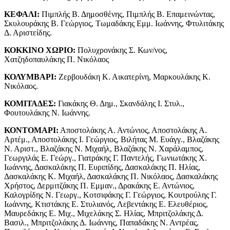
ΚΕΦΑΛΙ:
Πιμπλής Β. Δημοσθένης, Πιμπλής Β. Επαμεινώντας,
Σκυλουράκης Β. Γεώργιος, Τωμαδάκης Εμμ. Ιωάννης, Φτυλιτάκης
Δ. Αριστείδης.
ΚΟΚΚΙΝΟ ΧΩΡΙΟ:
Πολυχρονάκης Σ. Κων/νος,
Χατζηδοπαυλάκης Π. Νικόλαος
ΚΟΛΥΜΒΑΡΙ:
Ζερβουδάκη Κ. Αικατερίνη, Μαρκουλάκης Κ.
Νικόλαος.
ΚΟΜΙΤΑΔΕΣ:
Γιακάκης Θ. Δημ., Σκανδάλης I. Στυλ.,
Φουτουλάκης Ν. Ιωάννης.
ΚΟΝΤΟΜΑΡΙ:
Αποστολάκης Α. Αντώνιος, Αποστολάκης Α.
Αρτέμ., Αποστολάκης I. Γεώργιος, Βιλήτας Μ. Ευάγγ., Βλαζάκης
Ν. Αριστ., Βλαζάκης Ν. Μιχαήλ, Βλαζάκης Ν. Χαράλαμπος,
Γεωργιλάς Ε. Γεώργ., Γιατράκης Γ. Παντελής, Γωνιωτάκης Χ.
Ιωάννης, Δασκαλάκης Π. Ευριπίδης, Δασκαλάκης Π. Ηλίας,
Δασκαλάκης Κ. Μιχαήλ, Δασκαλάκης Π. Νικόλαος, Δασκαλάκης
Χρήστος, Δερμιτζάκης Π. Εμμαν., Δρακάκης Ε. Αντώνιος,
Καλογρίδης Ν. Γεωργ., Κοτσιφάκης Γ. Γεώργιος, Κουτρούλης Γ.
Ιωάννης, Κτιστάκης Ε. Στυλιανός, Λεβεντάκης Ε. Ελευθέριος,
Μαυρεδάκης Ε. Μιχ., Μιχελάκης Σ. Ηλίας, Μπριτζολάκης Δ.
Βασιλ., Μπριτζολάκης Δ. Ιωάννης, Παπαδάκης Ν. Αντρέας,