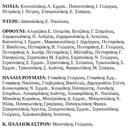
ΝΟΧΙΑ:
Κουτουλάκης Α. Εμμαν., Παπουτσάκης I. Γεώργιος,
Πετράκης I. Πέτρος, Σταυρουλάκης Ε. Σταύρος.
ΝΤΕΡΕ:
Δασκαλάκης Ε. Νικόλαος.
ΟΡΘΟΥΝΙ:
Αλυγιζάκη Ε. Ολυμπία, Βοτζάκης Γ. Σταμάτιος,
Ζαχαριουδάκης Π. Ανδρέας, Ζαχαριουδάκης Δ. Αντώνιος,
Κατσούλης I. Εμμαν., Μαραγκουδάκης I. Δημήτριος, Πενταράκης
Γ. Βασίλειος, Πενταράκης Β. Γεώργιος, Πενταράκης Ε. Γεώργιος,
Πενταράκης Α. Ιωσήφ, Πενταράκης I. Μιλτιάδης, Πενταράκης Γ.
Παναγιώτης, Στρατινάκη Μ. Ειρήνη, Στρατινάκης Ν. Γεώργιος,
Στρατινάκης Σ. Εμμαν., Στρατινάκης Σ. Στέφανος, Τρικουνάκης Σ.
Εμμαν., Τρικουνάκης Σ. Ιωάννης, Φραγκεδάκης Μ. Σταύρος.
ΠΑΛΑΙΑ ΡΟΥΜΑΤΑ:
Γναφάκης Γεώργιος, Γναφάκης Εμμ.,
Γναφάκης Νικόλαος, Γουβεράκης Βασίλειος, Δημητριάδου Ελένη,
Κουκουράκης Ν. Εμμαν., Κουμάκης Παναγιώτης, Λιονάκης
Σπυρίδων, Λουφαρδάκης Ιωάννης, Λουφαρδάκης Κ. Νικόλαος,
Μπικάκης Κυριάκος, Μπιτζανάκης Δ. Εμμαν., Μπομπολάκης Ε.
Ηλίας, Παναγιωτάκης Γρηγόριος, Παναγιωτάκης Φραγκ,
Σταυρουλάκης Αγγελος, Σταυρουλάκης Εμμαν., Στρατουδάκης
Γεώργιος, Χαλακατεβάκης Αντώνιος.
Κ. ΠΑΛΑΙΟΚΑΣΤΡΟΝ:
Μουντάκης Γεώργιος.