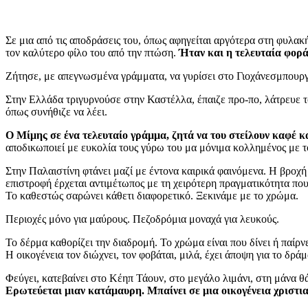
Σε μια από τις αποδράσεις του, όπως αφηγείται αργότερα στη φυλα
τον καλύτερο φίλο του από την πτώση.
Ήταν και η τελευταία φορ
Ζήτησε, με απεγνωσμένα γράμματα, να γυρίσει στο Γιοχάνεσμπουργκ
Στην Ελλάδα τριγυρνούσε στην Καστέλλα, έπαιζε προ-πο, λάτρευε τον
όπως συνήθιζε να λέει.
Ο Μίμης σε ένα τελευταίο γράμμα, ζητά να του στείλουν καφέ κα
αποδικωποιεί με ευκολία τους γύρω του μα μόνιμα κολλημένος με τ
Στην Παλαιστίνη φτάνει μαζί με έντονα καιρικά φαινόμενα. Η βροχή 
επιστροφή έρχεται αντιμέτωπος με τη χειρότερη πραγματικότητα πο
Το καθεστώς σαρώνει κάθετι διαφορετικό. Ξεκινάμε με το χρώμα.
Περιοχές μόνο για μαύρους. Πεζοδρόμια μοναχά για λευκούς.
Το δέρμα καθορίζει την διαδρομή. Το χρώμα είναι που δίνει ή παίρ
Η οικογένεια τον διώχνει, τον φοβάται, μιλά, έχει άποψη για το δρά
Φεύγει, κατεβαίνει στο Κέηπ Τάουν, στο μεγάλο λιμάνι, στη μάνα 
Ερωτεύεται μιαν κατάμαυρη. Μπαίνει σε μια οικογένεια χριστι