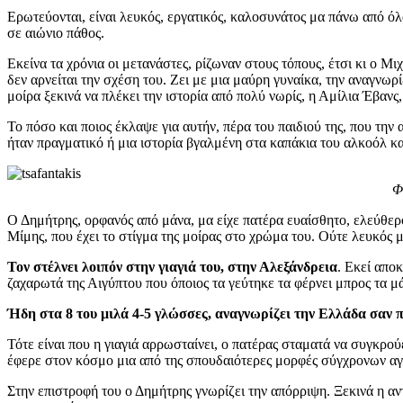
Ερωτεύονται, είναι λευκός, εργατικός, καλοσυνάτος μα πάνω από όλ
σε αιώνιο πάθος.
Εκείνα τα χρόνια οι μετανάστες, ρίζωναν στους τόπους, έτσι κι ο 
δεν αρνείται την σχέση του. Ζει με μια μαύρη γυναίκα, την αναγνωρί
μοίρα ξεκινά να πλέκει την ιστορία από πολύ νωρίς, η Αμίλια Έβανς
Το πόσο και ποιος έκλαψε για αυτήν, πέρα του παιδιού της, που τη
ήταν πραγματικό ή μια ιστορία βγαλμένη στα καπάκια του αλκοόλ κα
Φ
Ο Δημήτρης, ορφανός από μάνα, μα είχε πατέρα ευαίσθητο, ελεύθερο
Μίμης, που έχει το στίγμα της μοίρας στο χρώμα του. Ούτε λευκός 
Τον στέλνει λοιπόν στην γιαγιά του, στην Αλεξάνδρεια
. Εκεί απο
ζαχαρωτά της Αιγύπτου που όποιος τα γεύτηκε τα φέρνει μπρος τα μ
Ήδη στα 8 του μιλά 4-5 γλώσσες, αναγνωρίζει την Ελλάδα σαν πα
Τότε είναι που η γιαγιά αρρωσταίνει, ο πατέρας σταματά να συγκρού
έφερε στον κόσμο μια από της σπουδαιότερες μορφές σύγχρονων α
Στην επιστροφή του ο Δημήτρης γνωρίζει την απόρριψη. Ξεκινά η αντ