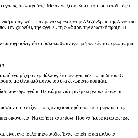
ο αγαπάς, το λατρεύεις! Μα αν σε ξεσηκώσει, τότε σε καταδικάζει
ευγενική καταγωγή. Ήταν μεγαλωμένος στην Αλέξάνδρεια της Αιγύπτου
ο. Την χαϊδεύει, την αγγίζει, τη φιλά πριν την ερωτική πράξη. Η
υμε φωτογραφίες, τότε δύσκολα θα αναγνωρίζουν εάν το πέρασμα μας
τη
από ένα μίζερο περιβάλλον, έτσι αναγνωρίζει το παιδί του. Ο
κόσμο, μα είναι από μόνος του ένα ξεχωριστο κομμάτι.
ώση σαν σφουγγάρι. Περνά μια νιότη ανέμελη γλυκειά σαν τα
λασσα να του δείχνει τους ανοιχτούς δρόμους και τη αγκαλιά της.
άμει οικογένεια. Να αφήσει κάτι πίσω. Πού να ήξερε κι αυτός πως
κα, είναι ένα τρελό μπάσταρδο. Ένας κοπρίτης και μάλιστα