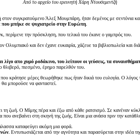
Από το αρχείο του ερευνητή Χάρη Ντουσεμεντζή
κή στον συγκρατούμενο Άλεξ Μουμπάρη, ήταν δεμένος με σεντόνια κα
ά που μπήκε σε ψυχιατρείο στην Ευρώπη
.
, περίμενε την πρόσκληση, που τελικά του έκανε ο γαμπρός του.
 Ολυμπιακό και δεν έχανε ευκαιρία, χάζευε τα βιβλιοπωλεία και διάβα
ι λίγο απο χυμό ροδάκινο, του λείπουν οι γεύσεις, τα συναισθήμα
ο θλιβερό, πιεσμένο, έρημο παρελθόν του.
που κράτησε μέρες θεωρήθηκε πως ήταν δικιά του ευλογία. Ο λόγος το
υ θα μπορούσε να φανταστεί.
νει τη ζωή. Ο Μίμης πέρα και έξω από κάθε ρατσισμό. Σε κανέναν κύκ
μα που ανεβαίνει στη σκηνή της ζωής. Είναι μια ανάσα πριν την κατάθλ
θάλασσα καταφεύγει ακόμη μια φορά.
ανών
. Εντυπωσιάζεται από την αγνότητα και παρασύρεται στην ιδέα τ