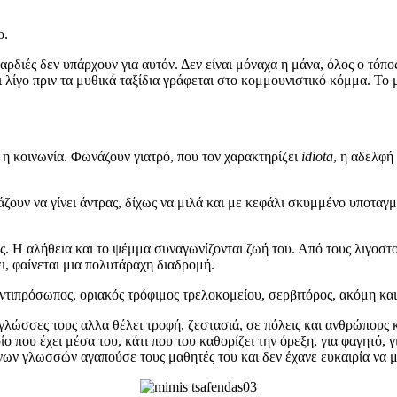
ο.
ρδιές δεν υπάρχουν για αυτόν. Δεν είναι μόναχα η μάνα, όλος ο τόπος
 λίγο πριν τα μυθικά ταξίδια γράφεται στο κομμουνιστικό κόμμα. Το 
 η κοινωνία. Φωνάζουν γιατρό, που τον χαρακτηρίζει
idiota
, η αδελφή
 βιάζουν να γίνει άντρας, δίχως να μιλά και με κεφάλι σκυμμένο υποτ
ος. Η αλήθεια και το ψέμμα συναγωνίζονται ζωή του. Από τους λιγοστ
ει, φαίνεται μια πολυτάραχη διαδρομή.
ντιπρόσωπος, οριακός τρόφιμος τρελοκομείου, σερβιτόρος, ακόμη κ
γλώσσες τους αλλα θέλει τροφή, ζεστασιά, σε πόλεις και ανθρώπους 
ίο που έχει μέσα του, κάτι που του καθορίζει την όρεξη, για φαγητό, γ
ων γλωσσών αγαπούσε τους μαθητές του και δεν έχανε ευκαιρία να μι