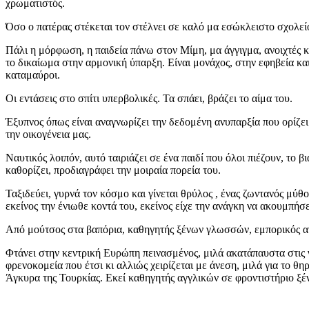
χρωματιστός.
Όσο ο πατέρας στέκεται τον στέλνει σε καλό μα εσώκλειστο σχολεί
Πάλι η μόρφωση, η παιδεία πάνω στον Μίμη, μα άγγιγμα, ανοιχτές κα
το δικαίωμα στην αρμονική ύπαρξη. Είναι μονάχος, στην εφηβεία και
καταμαύροι.
Οι εντάσεις στο σπίτι υπερβολικές. Τα σπάει, βράζει το αίμα του.
Έξυπνος όπως είναι αναγνωρίζει την δεδομένη ανυπαρξία που ορίζει
την οικογένεια μας.
Ναυτικός λοιπόν, αυτό ταιριάζει σε ένα παιδί που όλοι πιέζουν, το
καθορίζει, προδιαγράφει την μοιραία πορεία του.
Ταξιδεύει, γυρνά τον κόσμο και γίνεται θρύλος , ένας ζωντανός μύθ
εκείνος την ένιωθε κοντά του, εκείνος είχε την ανάγκη να ακουμπήσ
Από μούτσος στα βαπόρια, καθηγητής ξένων γλωσσών, εμπορικός α
Φτάνει στην κεντρική Ευρώπη πεινασμένος, μιλά ακατάπαυστα στις 
φρενοκομεία που έτσι κι αλλιώς χειρίζεται με άνεση, μιλά για το θηρ
Άγκυρα της Τουρκίας. Εκεί καθηγητής αγγλικών σε φροντιστήριο ξέν