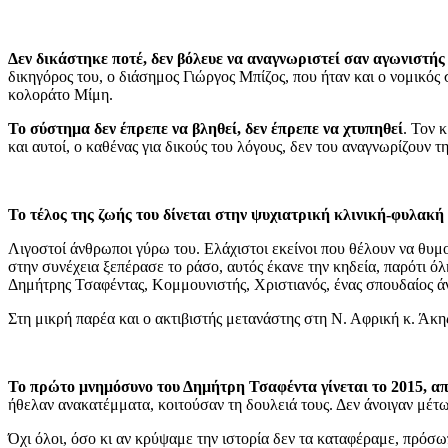
Δεν δικάστηκε ποτέ, δεν βόλευε να αναγνωριστεί σαν αγωνιστή
δικηγόρος του, ο διάσημος Γιώργος Μπίζος, που ήταν και ο νομικό
κολοράτο Μίμη.
Το σύστημα δεν έπρεπε να βληθεί, δεν έπρεπε να χτυπηθεί
. Τον 
και αυτοί, ο καθένας για δικούς του λόγους, δεν του αναγνωρίζουν τ
Το τέλος της ζωής του δίνεται στην ψυχιατρική κλινική-φυλακ
Λιγοστοί άνθρωποι γύρω του. Ελάχιστοι εκείνοι που θέλουν να θυμο
στην συνέχεια ξεπέρασε το ράσο, αυτός έκανε την κηδεία, παρότι ό
Δημήτρης Τσαφέντας, Κομμουνιστής, Χριστιανός, ένας σπουδαίος 
Στη μικρή παρέα και ο ακτιβιστής μετανάστης στη Ν. Αφρική κ. Άκη
Το πρώτο μνημόσυνο του Δημήτρη Τσαφέντα γίνεται το 2015, 
ήθελαν ανακατέμματα, κοιτούσαν τη δουλειά τους. Δεν άνοιγαν μέτω
Όχι όλοι, όσο κι αν κρύψαμε την ιστορία δεν τα καταφέραμε, πρόσ