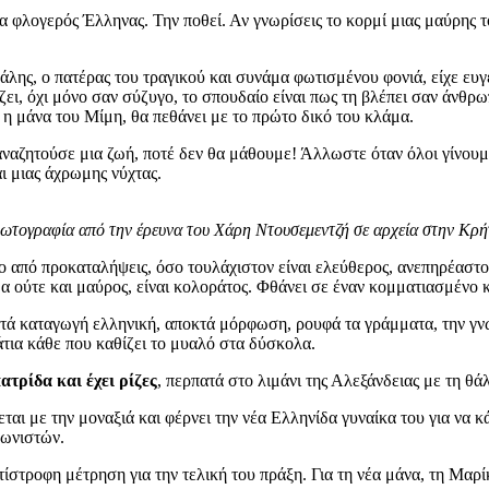
α φλογερός Έλληνας. Την ποθεί. Αν γνωρίσεις το κορμί μιας μαύρης τ
Μιχάλης, ο πατέρας του τραγικού και συνάμα φωτισμένου φονιά, είχε 
ζει, όχι μόνο σαν σύζυγο, το σπουδαίο είναι πως τη βλέπει σαν άνθρωπ
, η μάνα του Μίμη, θα πεθάνει με το πρώτο δικό του κλάμα.
ν αναζητούσε μια ζωή, ποτέ δεν θα μάθουμε! Άλλωστε όταν όλοι γίνο
ι μιας άχρωμης νύχτας.
ωτογραφία από την έρευνα του Χάρη Ντουσεμεντζή σε αρχεία στην Κρή
 από προκαταλήψεις, όσο τουλάχιστον είναι ελεύθερος, ανεπηρέαστος 
μα ούτε και μαύρος, είναι κολοράτος. Φθάνει σε έναν κομματιασμένο 
κτά καταγωγή ελληνική, αποκτά μόρφωση, ρουφά τα γράμματα, την γν
άτια κάθε που καθίζει το μυαλό στα δύσκολα.
τρίδα και έχει ρίζες
, περπατά στο λιμάνι της Αλεξάνδειας με τη θά
εται με την μοναξιά και φέρνει την νέα Ελληνίδα γυναίκα του για να κ
γωνιστών.
ίστροφη μέτρηση για την τελική του πράξη. Για τη νέα μάνα, τη Μαρί