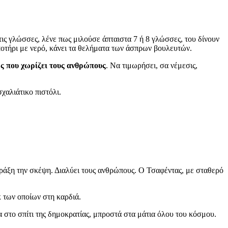
τις γλώσσες, λένε πως μιλούσε άπταιστα 7 ή 8 γλώσσες, του δίνουν
ποτήρι με νερό, κάνει τα θελήματα των άσπρων βουλευτών.
ώς που χωρίζει τους ανθρώπους
. Να τιμωρήσει, σα νέμεσις,
χαλιάτικο πιστόλι.
πράξη την σκέψη. Διαλύει τους ανθρώπους. Ο Τσαφέντας, με σταθερό
κ των οποίων στη καρδιά.
 στο σπίτι της δημοκρατίας, μπροστά στα μάτια όλου του κόσμου.