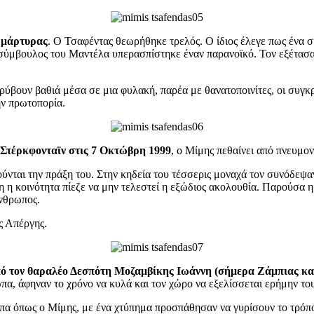
ς μάρτυρας
. Ο Τσαφέντας θεωρήθηκε τρελός. Ο ίδιος έλεγε πως ένα σκο
ς σύμβουλος του Μαντέλα υπερασπίστηκε έναν παρανοϊκό. Τον εξέτασα
κρύβουν βαθιά μέσα σε μια φυλακή, παρέα με θανατοποινίτες, οι συγ
ην πρωτοπορία.
ή Στέρκφονταϊν στις 7 Οκτώβρη 1999
, ο Μίμης πεθαίνει από πνευμον
ύνται την πράξη του. Στην κηδεία του τέσσερις μοναχά τον συνόδεψαν
λη η κοινότητα πίεζε να μην τελεστεί η εξώδιος ακολουθία. Παρούσα 
άνθρωπος.
ς Απέργης.
από τον θαραλέο Δεσπότη Μοζαμβίκης Ιωάννη (σήμερα Ζάμπιας κ
πα, άφηναν το χρόνο να κυλά και τον χώρο να εξελίσσεται ερήμην του
ωπα όπως ο Μίμης, με ένα χτύπημα προσπάθησαν να γυρίσουν το τρόπο