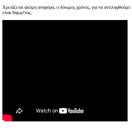
Χρειάζεται ακόμη ανηφόρα, ο δόκιμος χρόνος, για να αντιληφθούμε 
είναι θαμμένος.