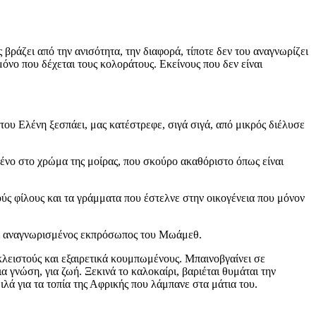
 βράζει από την ανισότητα, την διαφορά, τίποτε δεν του αναγνωρίζει
μόνο που δέχεται τους κολοράτους. Εκείνους που δεν είναι
 του Ελένη ξεσπάει, μας κατέστρεφε, σιγά σιγά, από μικρός διέλυσε
αγμένο στο χρώμα της μοίρας, που σκούρο ακαθόριστο όπως είναι
ούς φίλους και τα γράμματα που έστελνε στην οικογένεια που μόνον
αι αναγνωρισμένος εκπρόσωπος του Μωάμεθ.
κλειστούς και εξαιρετικά κουμπωμένους. Μπαινοβγαίνει σε
ια γνώση, για ζωή. Ξεκινά το καλοκαίρι, βαριέται θυμάται την
λά για τα τοπία της Αφρικής που λάμπανε στα μάτια του.