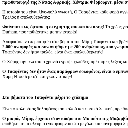
πρωθυπουργό της Νότιας Αφρικής, Χέντρικ Φέρβουρντ, μέσα σ
Η ιστορία του είναι λίγο-πολύ γνωστή, Ο Τσαφέντας κάθε φορά αγγίζ
Τρελός ή απελευθερώτης;
Φαίνεται πως έφτασε η στιγμή της αποκατάστασης!
Το χρέος για
Durham, που παθιάστηκε με την ιστορία!
Αποφάσισε να περπατήσει στα βήματα του Μίμη Τσαφέντα και βρέθ
2.000 αναφορές και συναντήθηκε με 200 ανθρώπους, που γνώρι
Τσαφέντας δεν ήταν τρελός, είναι ένας απελευθερωτής!
Ο Χάρης την τελευταία χρονιά έγραψε χιλιάδες, αμέτρητες λέξεις και
Ο Τσαφέντας δεν ήταν ένας παράφρων δολοφόνος, είναι ο εμπνε
Χάρη Ντουσεμετζή «συγκλονιστική»!
Στα βήματα του Τσαφέντα μέχρι το χτύπημα
Είναι ο κολοράτος δολοφόνος του καλού και φυσικά λευκού, πρωθυ
Ο μικρός Μίμης έρχεται στον κόσμο στο Μαπούτο της Μοζαμβί
αποθήκη με τα αλεύρια ενός φούρνου στο μεγάλο και πανέμορφο λιμ