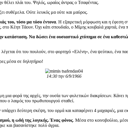
ην θέλει πλάι του. Ψηλός, ωραίος άντρας ο Τσαφέντας.
ει συθέμελα. Ούτε λευκός μα ούτε και μαύρος.
ιάς του, τόσο μα τόσο έντονα
. Η εξαιρετική μόρφωση και η έφεση σ
, στο Κέηπ Τάουν. Όχι κάτι σπουδαίο, ο Μίμης κουβαλά χαρτιά, ένα 
την κατάσταση. Να δώσει ένα ουσιαστικό χτύπημα σε ένα καθεστ
 λέγεται ότι του πουλούν, στο φορτηγό «Ελένη», ένα ψεύτικο, ένα πασ
έρες μέσα σε δηλητήριο!
14:30 την 6/9/1966
μη μια φορά της αρχές, την ουσία των φυλετικών διακρίσεων. Κάνει 
η που ο λαιμός του πρωθυπουργού σταθεί.
 υπάρχει δεύτερη σκέψη, του ορμά και καταφέρνει 4 μαχαιριές, μια ε
σμού, η ωδή της λογικής. Ένας φόνος
. Μέσα στο κοινοβούλιο, μέσα
κε και βασανίστηκε πολύ άγρια.