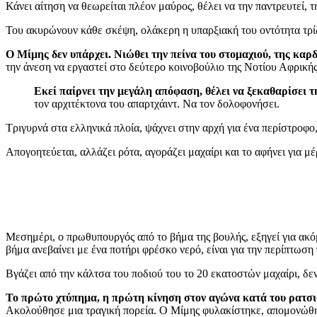
Κάνει αίτηση να θεωρείται πλέον μαύρος, θέλει να την παντρευτεί, τ
Του ακυρώνουν κάθε σκέψη, ολάκερη η υπαρξιακή του οντότητα τρίζ
Ο Μίμης δεν υπάρχει. Νιώθει την πείνα του στομαχιού, της καρδ
την άνεση να εργαστεί στο δεύτερο κοινοβούλιο της Νοτίου Αφρικής
Εκεί παίρνει την μεγάλη απόφαση, θέλει να ξεκαθαρίσει 
τον αρχιτέκτονα του απαρτχάιντ. Να τον δολοφονήσει.
Τριγυρνά στα ελληνικά πλοία, ψάχνει στην αρχή για ένα περίστροφο,
Απογοητεύεται, αλλάζει ρότα, αγοράζει μαχαίρι και το αφήνει για μ
Μεσημέρι, ο πρωθυπουργός από το βήμα της βουλής, εξηγεί για ακό
βήμα ανεβαίνει με ένα ποτήρι φρέσκο νερό, είναι για την περίπτωσ
Βγάζει από την κάλτσα του ποδιού του το 20 εκατοστών μαχαίρι, δεν
Το πρώτο χτύπημα, η πρώτη κίνηση στον αγώνα κατά του ρατσι
Ακολούθησε μια τραγική πορεία. Ο Μίμης φυλακίστηκε, απομονώθη